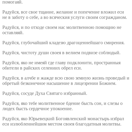
помогаяй.
Радуйся, все свое тщание, желание и попечение вложил еси
не в заботу о себе, а во всяческия услуги своим согражданом.
Радуйся, и по отходе своем нас молитвенною помощию не
оставляяй.
Радуйся, глубочайший кладезю драгоценнейшаго смирения.
Радуйся, чистоту души своея в велием подвизе соблюдый.
Радуйся, яко не имеяй где главу подклонити, пространныя
обители в райских селениих обрел еси.
Радуйся, в алчбе и жажде всю свою земную жизнь проведый и
обретый безконечное насышение в лицезрении Божием.
Радуйся, сосуде Духа Святаго избранный.
Радуйся, яко тебе молитвенное бдение бысть сон, и слезы о
людех бысть сердечное упокоение.
Радуйся, яко Юрьевецкий Богоявленский монастырь избрал
еси излюбленнейшим местом своея благодатныя молитвы.