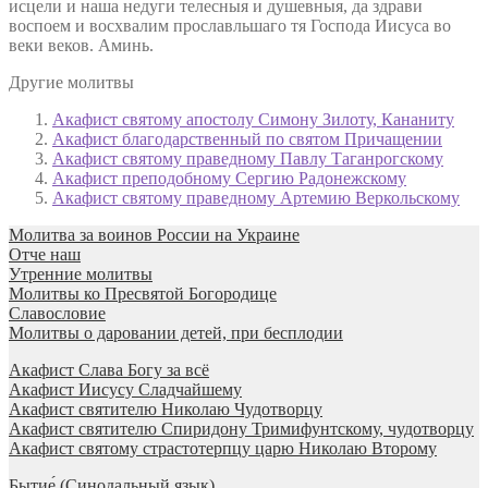
исцели и наша недуги телесныя и душевныя, да здрави
воспоем и восхвалим прославльшаго тя Господа Иисуса во
веки веков. Аминь.
Другие молитвы
Акафист святому апостолу Симону Зилоту, Кананиту
Акафист благодарственный по святом Причащении
Акафист святому праведному Павлу Таганрогскому
Акафист преподобному Сергию Радонежскому
Акафист святому праведному Артемию Веркольскому
Молитва за воинов России на Украине
Отче наш
Утренние молитвы
Молитвы ко Пресвятой Богородице
Славословие
Молитвы о даровании детей, при бесплодии
Акафист Слава Богу за всё
Акафист Иисусу Сладчайшему
Акафист святителю Николаю Чудотворцу
Акафист святителю Спиридону Тримифунтскому, чудотворцу
Акафист святому страстотерпцу царю Николаю Второму
Бытие́ (Синодальный язык)