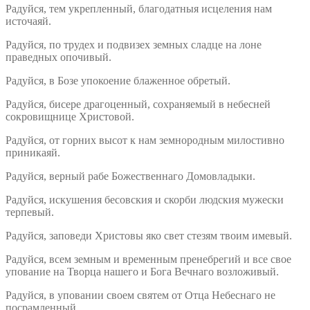
Радуйся, тем укрепленный, благодатныя исцеления нам
источаяй.
Радуйся, по трудех и подвизех земных сладце на лоне
праведных опочивый.
Радуйся, в Бозе упокоение блаженное обретый.
Радуйся, бисере драгоценный, сохраняемый в небесней
сокровищнице Христовой.
Радуйся, от горних высот к нам земнородным милостивно
приникаяй.
Радуйся, верный рабе Божественнаго Домовладыки.
Радуйся, искушения бесовския и скорби людския мужески
терпевый.
Радуйся, заповеди Христовы яко свет стезям твоим имевый.
Радуйся, всем земным и временным пренебрегий и все свое
упование на Творца нашего и Бога Вечнаго возложивый.
Радуйся, в уповании своем святем от Отца Небеснаго не
посрамленный.