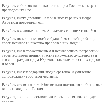
Радуйся, собою явивый, яко честна пред Господем смерть
преподобных Его.
Радуйся, якоже древний Лазарь в лютых ранах в недра
Авраамля преселился еси.
Радуйся, в славных недрех Авраамлих и ныне утешаяйся.
Радуйся, по кончине своей собравый ко святей гробнице
своей великое множество православных людей.
Радуйся, яко в торжественнем и великолепнем погребении
твоем возимели прияти участие множество духовенства и
тысящи граждан града Юрьевца, такожде окрестных градов
и весей.
Радуйся, яко благодарнии людие сретоша, и умиленне
сопровождаху гроб твой честный.
Радуйся, яко вси людие Юрьевецкии прияша тя любезне, яко
велия праведника Божия.
Радуйся, абие по преставлении твоем новыя потоки чудес
явивый.