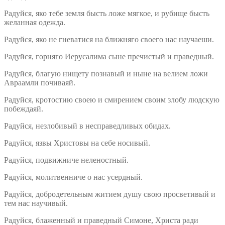
Радуйся, яко тебе земля бысть ложе мягкое, и рубище бысть
желанная одежда.
Радуйся, яко не гневатися на ближняго своего нас научаеши.
Радуйся, горняго Иерусалима сыне пречистый и праведный.
Радуйся, благую нищету познавый и ныне на велием ложи
Авраамли почиваяй.
Радуйся, кротостию своею и смирением своим злобу людскую
побеждаяй.
Радуйся, незлобивый в несправедливых обидах.
Радуйся, язвы Христовы на себе носивый.
Радуйся, подвижниче неленостный.
Радуйся, молитвенниче о нас усердный.
Радуйся, добродетельным житием душу свою просветивый и
тем нас научивый.
Радуйся, блаженный и праведный Симоне, Христа ради