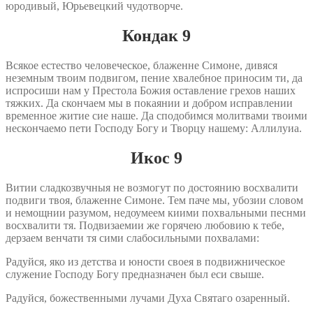
юродивый, Юрьевецкий чудотворче.
Кондак 9
Всякое естество человеческое, блаженне Симоне, дивяся
неземным твоим подвигом, пение хвалебное приносим ти, да
испросиши нам у Престола Божия оставление грехов наших
тяжких. Да скончаем мы в покаянии и добром исправлении
временное житие сие наше. Да сподобимся молитвами твоими
нескончаемо пети Господу Богу и Творцу нашему: Аллилуиа.
Икос 9
Витии сладкозвучныя не возмогут по достоянию восхвалити
подвиги твоя, блаженне Симоне. Тем паче мы, убозии словом
и немощнии разумом, недоумеем киими похвальными песнми
восхвалити тя. Подвизаемии же горячею любовию к тебе,
дерзаем венчати тя сими слабосильными похвалами:
Радуйся, яко из детства и юности своея в подвижническое
служение Господу Богу предназначен был еси свыше.
Радуйся, божественными лучами Духа Святаго озаренный.