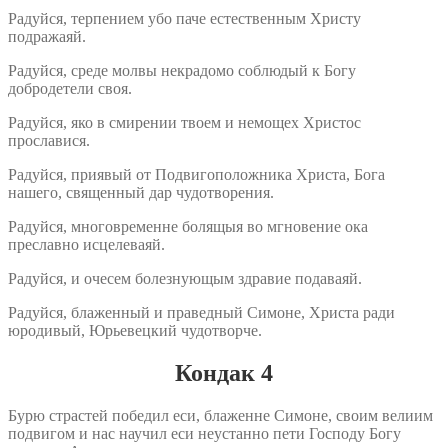
Радуйся, терпением убо паче естественным Христу
подражаяй.
Радуйся, среде молвы некрадомо соблюдый к Богу
добродетели своя.
Радуйся, яко в смирении твоем и немощех Христос
прославися.
Радуйся, приявый от Подвигоположника Христа, Бога
нашего, священный дар чудотворения.
Радуйся, многовременне болящыя во мгновение ока
преславно исцелеваяй.
Радуйся, и очесем болезнующым здравие подаваяй.
Радуйся, блаженный и праведный Симоне, Христа ради
юродивый, Юрьевецкий чудотворче.
Кондак 4
Бурю страстей победил еси, блаженне Симоне, своим велиим
подвигом и нас научил еси неустанно пети Господу Богу