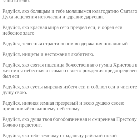
защитителю.
Радуйся, яко болящым и тебе молящымся юлагодатию Святаго
Духа исцеления источаеши и здравие даруеши.
Радуйся, яко красная мира сего презрел еси, и обрел еси
небесное злато.
Радуйся, телесныя страсти огнем воздержания попаливый.
Радуйся, нищеты и нестяжания любителю.
Радуйся, яко святая пшеница божественнаго гумна Христова в
житницы небесныя от самаго своего рождения предопределен
был еси.
Радуйся, яко суеты мирския избегл еси и соблюл еси в чистоте
душу свою.
Радуйся, нижняя земная презревый и всею душею своею
прилепивыйся вышнему небесному.
Радуйся, яко душа твоя богобоязненная и смиренная Престолу
Божию предстоит.
Радуйся, яко тебе земному страдальцу райский покой