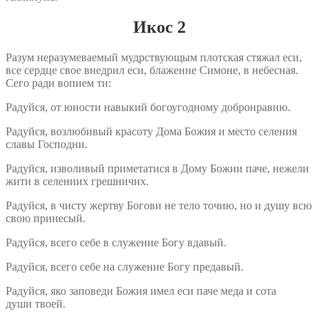
Икос 2
Разум неразумеваемый мудрствующым плотская стяжал еси,
все сердце свое внедрил еси, блаженне Симоне, в небесная.
Сего ради вопием ти:
Радуйся, от юности навыкий богоугодному добронравию.
Радуйся, возлюбивый красоту Дома Божия и место селения
славы Господни.
Радуйся, изволивый приметатися в Дому Божии паче, нежели
жити в селениих грешничих.
Радуйся, в чисту жертву Богови не тело точию, но и душу всю
свою принесый.
Радуйся, всего себе в служение Богу вдавый.
Радуйся, всего себе на служение Богу предавый.
Радуйся, яко заповеди Божия имел еси паче меда и сота
души твоей.