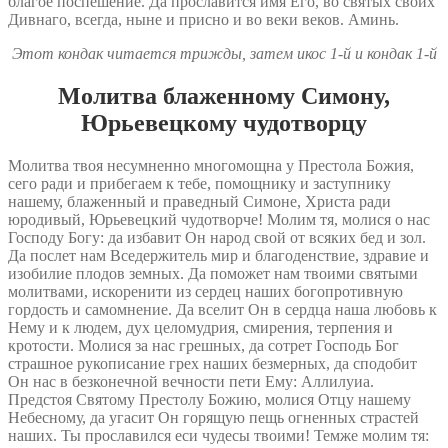
благое поспешение. Да прославится имя Его, во святых своих
Дивнаго, всегда, ныне и присно и во веки веков. Аминь.
Этот кондак читается трижды, затем икос 1‑й и кондак 1‑й
Молитва блаженному Симону,
Юрьевецкому чудотворцу
Молитва твоя несумненно многомощна у Престола Божия,
сего ради и прибегаем к тебе, помощнику и заступнику
нашему, блаженный и праведный Симоне, Христа ради
юродивый, Юрьевецкий чудотворче! Молим тя, молися о нас
Господу Богу: да избавит Он народ свой от всяких бед и зол.
Да послет нам Вседержитель мир и благоденствие, здравие и
изобилие плодов земных. Да поможет нам твоими святыми
молитвами, искоренити из сердец наших богопротивную
гордость и самомнение. Да вселит Он в сердца наша любовь к
Нему и к людем, дух целомудрия, смирения, терпения и
кротости. Молися за нас грешных, да сотрет Господь Бог
страшное рукописание грех наших безмерных, да сподобит
Он нас в безконечной вечности пети Ему: Аллилуиа.
Предстоя Святому Престолу Божию, молися Отцу нашему
Небесному, да угасит Он горящую пещь огненных страстей
наших. Ты прославился еси чудесы твоими! Темже молим тя: