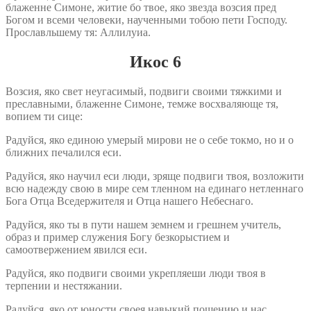
блаженне Симоне, житие бо твое, яко звезда возсия пред
Богом и всеми человеки, наученными тобою пети Господу.
Прославльшему тя: Аллилуиа.
Икос 6
Возсия, яко свет неугасимый, подвиги своими тяжкими и
преславными, блаженне Симоне, темже восхваляюще тя,
вопием ти сице:
Радуйся, яко единою умерый мирови не о себе токмо, но и о
ближних печалился еси.
Радуйся, яко научил еси люди, зряще подвиги твоя, возложити
всю надежду свою в мире сем тленном на единаго нетленнаго
Бога Отца Вседержителя и Отца нашего Небеснаго.
Радуйся, яко ты в пути нашем земнем и грешнем учитель,
образ и пример служения Богу безкорыстием и
самоотвержением явился еси.
Радуйся, яко подвиги своими укрепляеши люди твоя в
терпении и нестяжании.
Радуйся, яко от юности своея навыкий пощению и нас