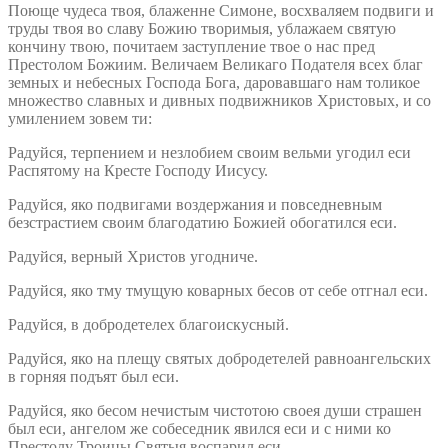
Поюще чудеса твоя, блаженне Симоне, восхваляем подвиги и
труды твоя во славу Божию творимыя, ублажаем святую
кончину твою, почитаем заступление твое о нас пред
Престолом Божиим. Величаем Великаго Подателя всех благ
земных и небесных Господа Бога, даровавшаго нам толикое
множество славных и дивных подвижников Христовых, и со
умилением зовем ти:
Радуйся, терпением и незлобием своим вельми угодил еси
Распятому на Кресте Господу Иисусу.
Радуйся, яко подвигами воздержания и повседневным
безстрастием своим благодатию Божией обогатился еси.
Радуйся, верный Христов угодниче.
Радуйся, яко тму тмущую коварных бесов от себе отгнал еси.
Радуйся, в добродетелех благоискусный.
Радуйся, яко на плещу святых добродетелей равноангельских
в горняя подъят был еси.
Радуйся, яко бесом нечистым чистотою своея души страшен
был еси, ангелом же собеседник явился еси и с ними ко
Престолу Троицы Святыя воспарил еси.