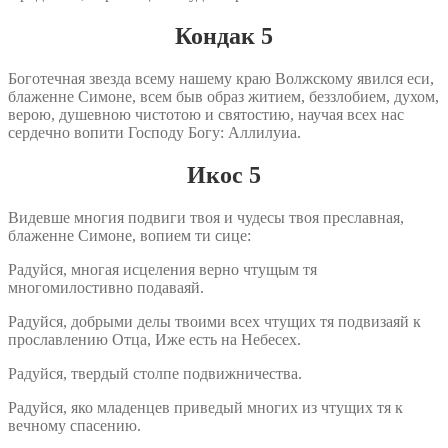
Кондак 5
Боготечная звезда всему нашему краю Волжскому явился еси,
блаженне Симоне, всем быв образ житием, беззлобием, духом,
верою, душевною чистотою и святостию, научая всех нас
сердечно вопити Господу Богу: Аллилуиа.
Икос 5
Видевше многия подвиги твоя и чудесы твоя преславная,
блаженне Симоне, вопием ти сице:
Радуйся, многая исцеления верно чтущым тя
многомилостивно подаваяй.
Радуйся, добрыми делы твоими всех чтущих тя подвизаяй к
прославлению Отца, Иже есть на Небесех.
Радуйся, твердый столпе подвижничества.
Радуйся, яко младенцев приведый многих из чтущих тя к
вечному спасению.