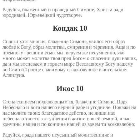
Радуйся, блаженный и праведный Симоне, Христа ради
юродивый, Юрьевецкий чудотворче.
Кондак 10
Спасти хотя многия, блаженне Симоне, явился еси образ
любве к Богу, образ молитвы, смирения и терпения. Аще и по
премногу грешнии есмы мы, веруем же несумненно, яко
много может молитва твоя пред Богом о спасении душ наших,
да и мы воспеваем в горнем мире Всеславному Богу нашему
во Святей Троице славимому сладкозвучное и ангельское:
Аллилуиа.
Икос 10
Стена еси всем похваляющым тя, блаженне Симоне, Царя
Небеснаго и Бога нашего верный рабе и угодниче. Покажи на
нас молитв твоих благодатное действо, не лиши нас
небеснаго твоего заступления в жизни нашей земной, в час
кончины нашея и по кончине нашей да зовем ти всехвалебно:
Радуйся, града нашего неусыпный молитвенниче и