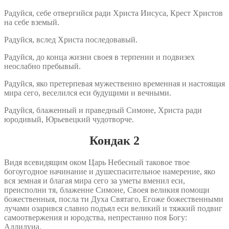
Радуйся, себе отвергийся ради Христа Иисуса, Крест Христов
на себе вземый.
Радуйся, вслед Христа последовавый.
Радуйся, до конца жизни своея в терпении и подвизех
неослабно пребывый.
Радуйся, яко претерпевая мужественно временная и настоящая
мира сего, веселился еси будущими и вечными.
Радуйся, блаженный и праведный Симоне, Христа ради
юродивый, Юрьевецкий чудотворче.
Кондак 2
Видя всевидящим оком Царь Небесный таковое твое
богоугодное начинание и душеспасительное намерение, яко
вся земная и благая мира сего за уметы вменил еси,
преисполни тя, блаженне Симоне, Своея великия помощи
божественныя, посла ти Духа Святаго, Егоже божественными
лучами озарився славно подъял еси великий и тяжкий подвиг
самоотвержения и юродства, непрестанно поя Богу:
Аллилуиа.