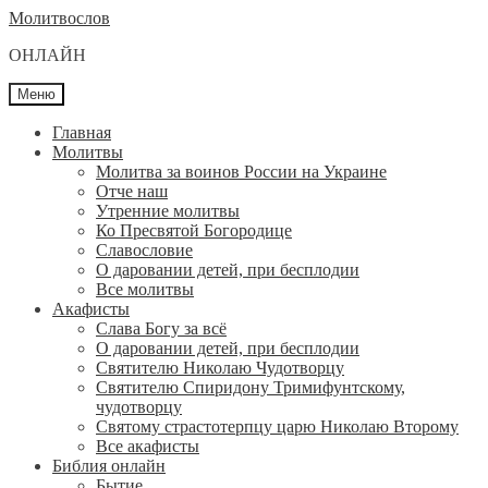
Перейти
Перейти
Молитвослов
к
к
ОНЛАЙН
навигации
содержимому
Меню
Главная
Молитвы
Молитва за воинов России на Украине
Отче наш
Утренние молитвы
Ко Пресвятой Богородице
Славословие
О даровании детей, при бесплодии
Вcе молитвы
Акафисты
Слава Богу за всё
О даровании детей, при бесплодии
Святителю Николаю Чудотворцу
Святителю Спиридону Тримифунтскому,
чудотворцу
Святому страстотерпцу царю Николаю Второму
Все акафисты
Библия онлайн
Бытие