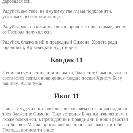
даровался еси.
Радуйся, яко тебе, не имущему где главы подклонити,
уготовася небесное жилище.
Радуйся, яко за скитания твоя в юродстве проводимая, венец
от Господа получил еси.
Радуйся, блаженный и праведный Симоне, Христа ради
юродивый, Юрьевецкий чудотворче.
Кондак 11
Пение всеумиленное приносим ти, блаженне Симоне, яко во
светлостех святых водворився, сладце поеши Христу Богу
нашему: Аллилуиа.
Икос 11
Светлая чудеса восхваляюще, восхваляем и славныя подвиги
твоя блаженне Симоне. Тако устроися Божиим изволением, и
якоже обыкл еси, в преподобии и правде дни и нощи работал
еси Богови. Мы же прославляюще прославльшагося в тебе
Господа, вопием ти сице: