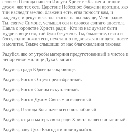
словеса Господа нашего Иисуса Христа: «Блажени нищии
духом, яко тех есть Царствие Небесное; блажени кротции, яко
тии наследят землю; блажени есте, егда поносят вам, и
ижденут, и рекут всяк зол глагол на вы лжуще, Мене ради».
Ты, святче Симоне, услышал еси и словеса святаго апостола
Павла о юродстве Христа ради: «Кто из нас думает быти
мудре в веце сем, той буди безумен». Ты, блаженне, свято и
богоугодно пожил еси, неустанно подвизаяся в нищете, посте
и молитве. Темже слышиши от нас благохваления таковая:
Радуйся, яко от утробы матерния предуготованный в чистое и
непорочное жилище Духа Святаго.
Радуйся, града Юрьевца сокровище.
Радуйся, Богом Отцем предизбранный.
Радуйся, Богом Сыном искупленный.
Радуйся, Богом Духом Святым освященный.
Радуйся, Господа Бога паче всего возлюбивый.
Радуйся, отца и матерь свою ради Христа нашего оставивый.
Радуйся, зову Духа Благодати повинувыйся.