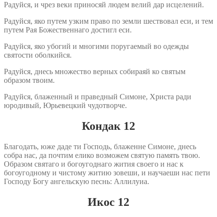
Радуйся, и чрез веки приносяй людем велий дар исцелений.
Радуйся, яко путем узким право по земли шествовал еси, и тем
путем Рая Божественнаго достигл еси.
Радуйся, яко убогий и многими поругаемый во одежды
святости оболкийся.
Радуйся, днесь множество верных собираяй ко святым
образом твоим.
Радуйся, блаженный и праведный Симоне, Христа ради
юродивый, Юрьевецкий чудотворче.
Кондак 12
Благодать, юже даде ти Господь, блаженне Симоне, днесь
собра нас, да почтим елико возможем святую память твою.
Образом святаго и богоугоднаго жития своего и нас к
богоугодному и чистому житию зовеши, и научаеши нас пети
Господу Богу ангельскую песнь: Аллилуиа.
Икос 12