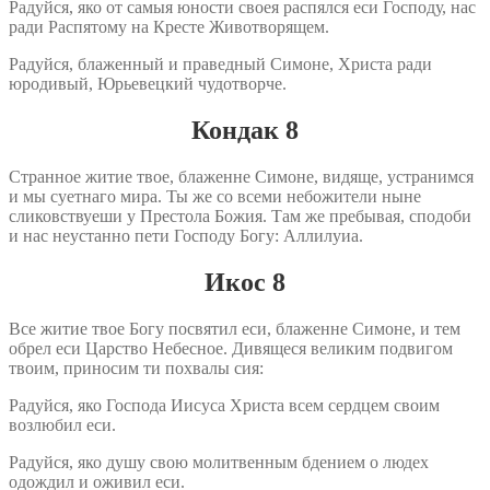
Радуйся, яко от самыя юности своея распялся еси Господу, нас
ради Распятому на Кресте Животворящем.
Радуйся, блаженный и праведный Симоне, Христа ради
юродивый, Юрьевецкий чудотворче.
Кондак 8
Странное житие твое, блаженне Симоне, видяще, устранимся
и мы суетнаго мира. Ты же со всеми небожители ныне
сликовствуеши у Престола Божия. Там же пребывая, сподоби
и нас неустанно пети Господу Богу: Аллилуиа.
Икос 8
Все житие твое Богу посвятил еси, блаженне Симоне, и тем
обрел еси Царство Небесное. Дивящеся великим подвигом
твоим, приносим ти похвалы сия:
Радуйся, яко Господа Иисуса Христа всем сердцем своим
возлюбил еси.
Радуйся, яко душу свою молитвенным бдением о людех
одождил и оживил еси.