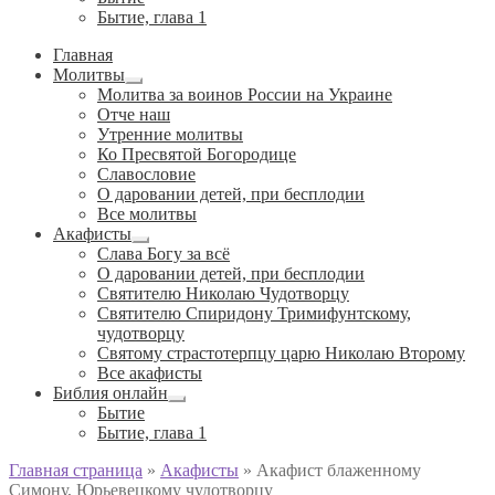
Бытие, глава 1
Главная
Молитвы
Развернутое
Молитва за воинов России на Украине
вложенное
Отче наш
меню
Утренние молитвы
Ко Пресвятой Богородице
Славословие
О даровании детей, при бесплодии
Вcе молитвы
Акафисты
Развернутое
Слава Богу за всё
вложенное
О даровании детей, при бесплодии
меню
Святителю Николаю Чудотворцу
Святителю Спиридону Тримифунтскому,
чудотворцу
Святому страстотерпцу царю Николаю Второму
Все акафисты
Библия онлайн
Развернутое
Бытие
вложенное
Бытие, глава 1
меню
Главная страница
»
Акафисты
»
Акафист блаженному
Симону, Юрьевецкому чудотворцу