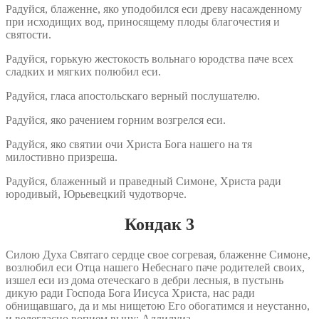
Радуйся, блаженне, яко уподобился еси древу насажденному
при исходищих вод, приносящему плоды благочестия и
святости.
Радуйся, горькую жестокость вольнаго юродства паче всех
сладких и мягких полюбил еси.
Радуйся, гласа апостольскаго верный послушателю.
Радуйся, яко рачением горним возгрелся еси.
Радуйся, яко святии очи Христа Бога нашего на тя
милостивно призреша.
Радуйся, блаженный и праведный Симоне, Христа ради
юродивый, Юрьевецкий чудотворче.
Кондак 3
Силою Духа Святаго сердце свое согревая, блаженне Симоне,
возлюбил еси Отца нашего Небеснаго паче родителей своих,
изшел еси из дома отеческаго в дебри лесныя, в пустынь
дикую ради Господа Бога Иисуса Христа, нас ради
обнищавшаго, да и мы нищетою Его обогатимся и неустанно,
и велегласно вопием выну: Аллилуиа.