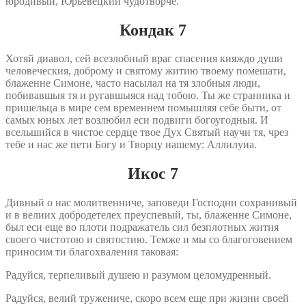
юродивый, Юрьевецкий чудотворче.
Кондак 7
Хотяй диавол, сей всезлобный враг спасения кияждо души
человеческия, доброму и святому житию твоему помешати,
блаженне Симоне, часто насылал на тя злобныя люди,
побивавшыя тя и ругавшыяся над тобою. Ты же странника и
пришельца в мире сем временнем помышляя себе быти, от
самых юных лет возлюбил еси подвиги богоугодныя. И
всельшийся в чистое сердце твое Дух Святый научи тя, чрез
тебе и нас же пети Богу и Творцу нашему: Аллилуиа.
Икос 7
Дивный о нас молитвенниче, заповеди Господни сохранивый
и в велиих добродетелех преуспевый, ты, блаженне Симоне,
был еси еще во плоти подражатель сил безплотных жития
своего чистотою и святостию. Темже и мы со благоговением
приносим ти благохваления таковая:
Радуйся, терпеливый душею и разумом целомудренный.
Радуйся, велий тружениче, скоро всем еще при жизни своей