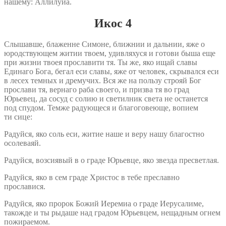
нашему: Аллилуиа.
Икос 4
Слышавше, блаженне Симоне, ближнии и дальнии, яже о
юродствующем житии твоем, удивляхуся и готови быша еще
при жизни твоея прославити тя. Ты же, яко ищай славы
Единаго Бога, бегал еси славы, яже от человек, скрывался еси
в лесех темных и дремучих. Вся же на пользу строяй Бог
прослави тя, вернаго раба своего, и призва тя во град
Юрьевец, да сосуд с солию и светилник света не останется
под спудом. Темже радующеся и благоговеюще, вопием
ти сице:
Радуйся, яко соль еси, житие наше и веру нашу благостно
осолеваяй.
Радуйся, возсиявый в о граде Юрьевце, яко звезда пресветлая.
Радуйся, яко в сем граде Христос в тебе преславно
прославися.
Радуйся, яко пророк Божий Иеремиа о граде Иерусалиме,
такожде и ты рыдаше над градом Юрьевцем, нещадным огнем
пожираемом.