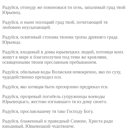
Радуйся, отонуду же повиновася ти огнь, запаливый град твой
Юрьевец.
Радуйся, и ныне посещаяй град твой, почитающий тя
любовию неусыпающей.
Радуйся, освятивый стопама твоима тропы древняго града
Юрьевца.
Радуйся, входивый в домы юрьевецких людий, потомци коих
живут в мире и благополучии под теми же кровлями,
освященными твоим преславным пребыванием.
Радуйся, обильныя воды Волжския немокренно, яко по суху,
чудодейственно преходил еси.
Радуйся, яко хотящая быти прозорливо предрекал еси.
Радуйся, прозревый погибель супружницы воеводы
Юрьевецкаго, жестоко изгнавшаго тя из дому своего.
Радуйся, прославльшему тя тако Господу Богу.
Радуйся, блаженный и праведный Симоне, Христа ради
юродивый, Юрьевецкий чудотворче.