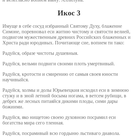
Икос 3
Имуще в себе сосуд избранный Святому Духу, блаженне
Симоне, поревновал еси житию чистому и святости велией,
подвигом мужественным древних Российских блаженных и
Христа ради юродивых. Почитающе сие, вопием ти тако:
Радуйся, образе чистоты душевныя.
Радуйся, вельми подвиги своими плоть умертвивый.
Радуйся, кротости и смирению от самыя своея юности
научивыйся.
Радуйся, холмы и долы Юрьевецкия исходил еси в зимнюю
стужу и в зной летний босыма ногама, в ветсем рубищи, в
дебрех же лесных питаяйся дикими плоды, сими дары
божиими.
Радуйся, яко нищетою своею духовною посрамил еси
богатства мира сего тленная.
Радуйся, посрамивый всю гордыню льстиваго диавола.