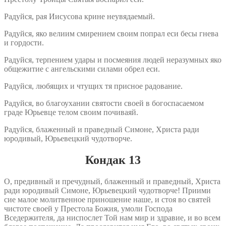
Радуйся, рая Иисусова крине неувядаемый.
Радуйся, яко велиим смирением своим попрал еси бесы гнева
и гордости.
Радуйся, терпением удары и посмеяния людей неразумных яко
общежитие с ангельскими силами обрел еси.
Радуйся, любящих и чтущих тя присное радование.
Радуйся, во благоухании святости своей в богоспасаемом
граде Юрьевце телом своим почиваяй.
Радуйся, блаженный и праведный Симоне, Христа ради
юродивый, Юрьевецкий чудотворче.
Кондак 13
О, предивный и пречудный, блаженный и праведный, Христа
ради юродивый Симоне, Юрьевецкий чудотворче! Приими
сие малое молитвенное приношение наше, и стоя во святей
чистоте своей у Престола Божия, умоли Господа
Вседержителя, да ниспослет Той нам мир и здравие, и во всем