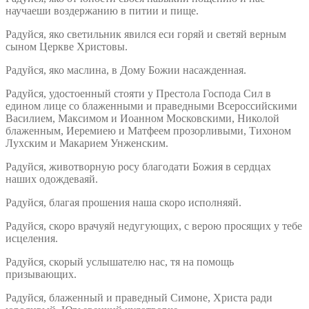
научаеши воздержанию в питии и пище.
Радуйся, яко светильник явился еси горяй и светяй верным
сыном Церкве Христовы.
Радуйся, яко маслина, в Дому Божии насажденная.
Радуйся, удостоенный стояти у Престола Господа Сил в
едином лице со блаженными и праведными Всероссийскими
Василием, Максимом и Иоанном Московскими, Николой
блаженным, Иеремиею и Матфеем прозорливыми, Тихоном
Лухским и Макарием Унженским.
Радуйся, животворную росу благодати Божия в сердцах
наших одождеваяй.
Радуйся, благая прошения наша скоро исполняяй.
Радуйся, скоро врачуяй недугующих, с верою просящих у тебе
исцеления.
Радуйся, скорый услышателю нас, тя на помощь
призывающих.
Радуйся, блаженный и праведный Симоне, Христа ради