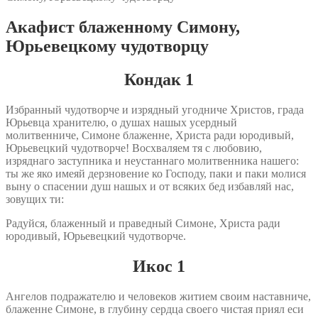
Акафист блаженному Симону,
Юрьевецкому чудотворцу
Кондак 1
Избранный чудотворче и изрядный угодниче Христов, града
Юрьевца хранителю, о душах нашых усердный
молитвенниче, Симоне блаженне, Христа ради юродивый,
Юрьевецкий чудотворче! Восхваляем тя с любовию,
изряднаго заступника и неустаннаго молитвенника нашего:
ты же яко имеяй дерзновение ко Господу, паки и паки молися
выну о спасении душ нашых и от всяких бед избавляй нас,
зовущих ти:
Радуйся, блаженный и праведный Симоне, Христа ради
юродивый, Юрьевецкий чудотворче.
Икос 1
Ангелов подражателю и человеков житием своим наставниче,
блаженне Симоне, в глубину сердца своего чистая приял еси