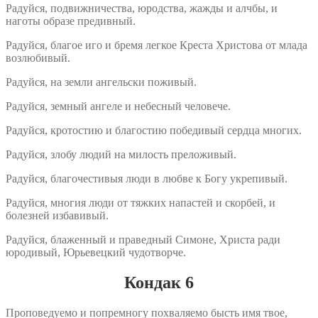
Радуйся, подвижничества, юродства, жажды и алчбы, и
наготы образе предивный.
Радуйся, благое иго и бремя легкое Креста Христова от млада
возлюбивый.
Радуйся, на земли ангельски поживый.
Радуйся, земный ангеле и небесный человече.
Радуйся, кротостию и благостию победивый сердца многих.
Радуйся, злобу людий на милость преложивый.
Радуйся, благочестивыя люди в любве к Богу укрепивый.
Радуйся, многия люди от тяжких напастей и скорбей, и
болезней избавивый.
Радуйся, блаженный и праведный Симоне, Христа ради
юродивый, Юрьевецкий чудотворче.
Кондак 6
Проповедуемо и попремногу похваляемо бысть имя твое,