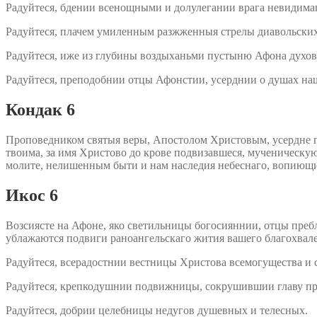
Радуйтеся, бдении всенощными и долулегании врага невидим
Радуйтеся, плачем умиленным разжженныя стрелы диавольски
Радуйтеся, иже из глубины воздыханьми пустыню Афона духо
Радуйтеся, преподобнии отцы Афонстии, усерднии о душах н
Кондак 6
Проповедником святыя веры, Апостолом Христовым, усердне п
твоима, за имя Христово до крове подвизавшеся, мученическу
молите, нелишенным быти и нам наследия небеснаго, вопиющ
Икос 6
Возсиясте на Афоне, яко светильницы богосияннии, отцы пребл
ублажаются подвиги раноангельскаго жития вашего благохвал
Радуйтеся, всерадостнии вестницы Христова всемогущества и 
Радуйтеся, крепкодушнии подвижницы, сокрушившии главу пре
Радуйтеся, добрии целебницы недугов душевных и телесных.