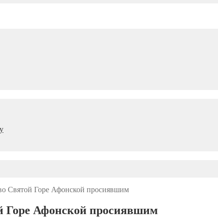
у
во Святой Горе Афонской просиявшим
й Горе Афонской просиявшим