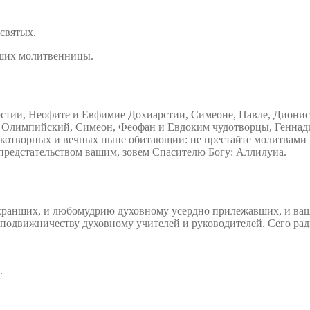
 святых.
аших молитвенницы.
ерстии, Неофите и Евфимие Дохиарстии, Симеоне, Павле, Диони
й Олимпийский, Симеон, Феофан и Евдоким чудотворцы, Геннад
укотворных и вечных ныне обитающии: не престайте молитвами 
 предстательством вашим, зовем Спасителю Богу: Аллилуиа.
охранших, и любомудрию духовному усердно прилежавших, и ваш
 подвижничеству духовному учителей и руководителей. Сего рад
.