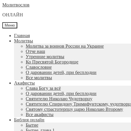
Перейти
Перейти
Молитвослов
к
к
ОНЛАЙН
навигации
содержимому
Меню
Главная
Молитвы
Молитва за воинов России на Украине
Отче наш
Утренние молитвы
Ко Пресвятой Богородице
Славословие
О даровании детей, при бесплодии
Вcе молитвы
Акафисты
Слава Богу за всё
О даровании детей, при бесплодии
Святителю Николаю Чудотворцу
Святителю Спиридону Тримифунтскому, чудотворц
Святому страстотерпцу царю Николаю Второму
Все акафисты
Библия онлайн
Бытие
Бытие, глава 1