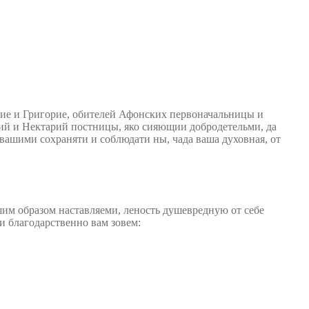
сие и Григорие, обителей Афонских первоначальницы и
ий и Нектарий постницы, яко сияющии добродетельми, да
вашими сохраняти и соблюдати ны, чада ваша духовная, от
им образом наставляеми, леность душевредную от себе
и благодарственно вам зовем: