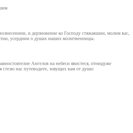
ознесеннии, и дерзновение ко Господу стяжавшии, молим вас,
нстии, усерднии о душах наших молитвенницы.
авностоятелие Ангелов на небеси явистеся, отнюдуже
 стезю нас путеводите, зовущих вам от души: