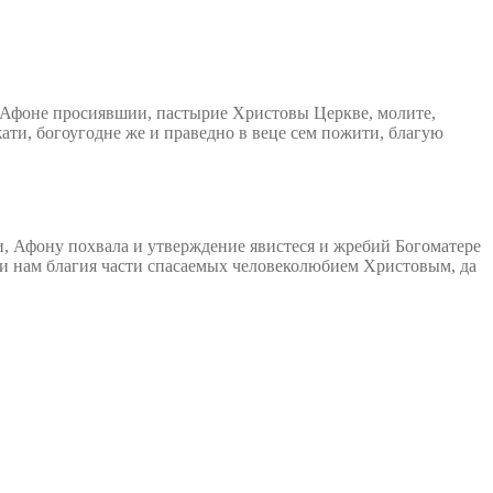
 Афоне просиявшии, пастырие Христовы Церкве, молите,
ати, богоугодне же и праведно в веце сем пожити, благую
, Афону похвала и утверждение явистеся и жребий Богоматере
 и нам благия части спасаемых человеколюбием Христовым, да