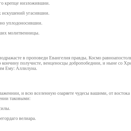
аго крепце низложившии.
х искушений угасившии.
вно уплодоносившии.
аших молитвенницы.
одражасте в проповеди Евангелия правды, Космо равноапостоль
ю кончину получисте, венценосцы добропобеднии, и ныне со Хри
им Ему: Аллилуиа.
аженнии, и всю вселенную озаряете чудесы вашими, от востока б
ении таковыми:
силы.
гордаго велиара.