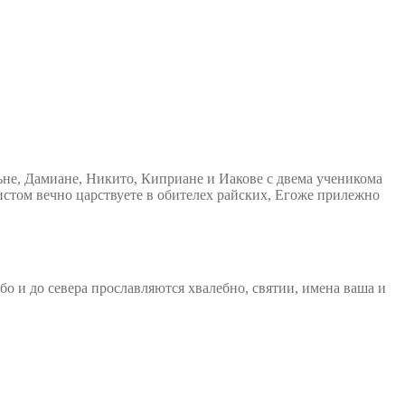
не, Дамиане, Никито, Киприане и Иакове с двема ученикома
стом вечно царствуете в обителех райских, Егоже прилежно
о и до севера прославляются хвалебно, святии, имена ваша и