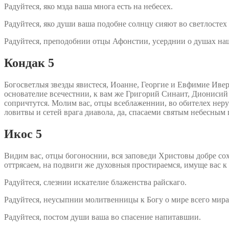
Радуйтеся, яко мзда ваша многа есть на небесех.
Радуйтеся, яко души ваша подобне солнцу сияют во светлостех
Радуйтеся, преподобнии отцы Афонстии, усерднии о душах н
Кондак 5
Богосветлыя звезды явистеся, Иоанне, Георгие и Евфимие Ив
основателие всечестнии, к вам же Григорий Синаит, Диониси
сопричтутся. Молим вас, отцы всеблаженнии, во обителех нер
ловитвы и сетей врага диавола, да, спасаеми святым небесным
Икос 5
Видим вас, отцы богоноснии, вся заповеди Христовы добре с
оттрясаем, на подвиги же духовныя простираемся, имуще вас к
Радуйтеся, слезнии искателие блаженства райскаго.
Радуйтеся, неусыпнии молитвенницы к Богу о мире всего мира
Радуйтеся, постом души ваша во спасение напитавшии.