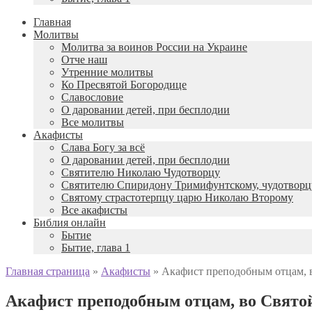
Главная
Молитвы
Молитва за воинов России на Украине
Отче наш
Утренние молитвы
Ко Пресвятой Богородице
Славословие
О даровании детей, при бесплодии
Вcе молитвы
Акафисты
Слава Богу за всё
О даровании детей, при бесплодии
Святителю Николаю Чудотворцу
Святителю Спиридону Тримифунтскому, чудотворц
Святому страстотерпцу царю Николаю Второму
Все акафисты
Библия онлайн
Бытие
Бытие, глава 1
Главная страница
»
Акафисты
»
Акафист преподобным отцам, 
Акафист преподобным отцам, во Свято