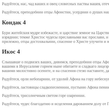
Радуйтеся, нас, чад ваших и овец словесных паствы вашея, от
Радуйтеся, преподобнии отцы Афонстии, усерднии о душах н
Кондак 4
Бури житейския мудре избежасте, и царствие земное на Царст
изряднии; темже Христос чудесы преславными вас прослави, и
прилежно, отцы достохвальнии, спасение о Христе улучити и
Икос 4
Слышавше о подвизех ваших, дивимся, преподобнии отцы Афон
вашими в Иерусалиме горнем ныне обитаете и сладкаго лицезр
вашими милостивно осените, и на спасения стезю наставите, да
Радуйтеся, орли небопарнии, от удолий Афона на гору небесн
Радуйтеся, ластовицы сладкопесненнии, пустыню Афона пени
Радуйтеся, трисолнечным светом горе озареннии.
Радуйтеся, чудес благодатию и исцеления дарованием долу от 