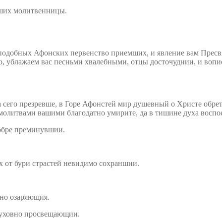
аших молитвенницы.
еподобных Афонских первенство приемших, и явление вам Пресвя
 ублажаем вас песньми хвалебными, отцы досточуднии, и вопи
а сего презревше, в Горе Афонстей мир душевный о Христе обре
молитвами вашими благодатно умирите, да в тишине духа воспое
обре преминувшии.
х от бури страстей невидимо сохраншии.
тно озаряющия.
духовно просвещающии.