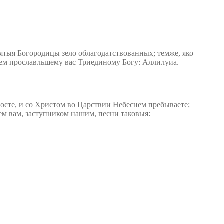
тыя Богородицы зело облагодатствованных; темже, яко
ем прославльшему вас Триединому Богу: Аллилуиа.
тосте, и со Христом во Царствии Небеснем пребываете;
м вам, заступником нашим, песни таковыя: