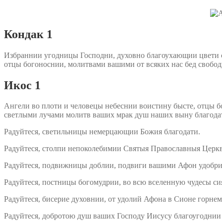
Кондак 1
Избраннии угодницы Господни, духовно благоухающии цвети са
отцы богоноснии, молитвами вашими от всяких нас бед свобод
Икос 1
Ангели во плоти и человецы небеснии воистину бысте, отцы б
светлыми лучами молитв ваших мрак душ наших выну благодати
Радуйтеся, светильницы немерцающии Божия благодати.
Радуйтеся, столпи непоколебимии Святыя Православныя Церкв
Радуйтеся, подвижницы доблии, подвиги вашими Афон удобр
Радуйтеся, постницы богомудрии, во всю вселенную чудесы с
Радуйтеся, бисерие духовнии, от удолий Афона в Сионе горне
Радуйтеся, добротою душ ваших Господу Иисусу благоугоднии