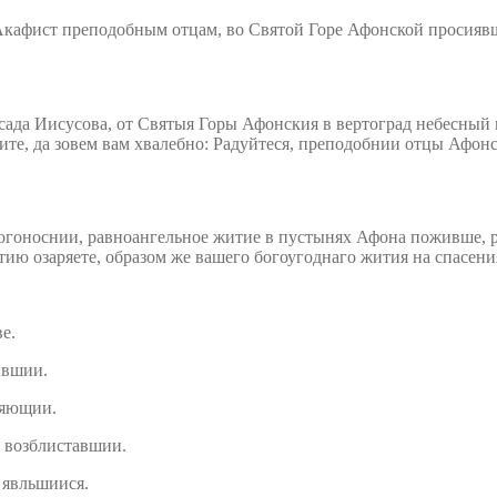
да Иисусова, от Святыя Горы Афонския в вертоград небесный в
ите, да зовем вам хвалебно: Радуйтеся, преподобнии отцы Афо
огоноснии, равноангельное житие в пустынях Афона поживше, р
ю озаряете, образом же вашего богоугоднаго жития на спасения
е.
ившии.
ияющии.
м возблиставшии.
 явльшиися.