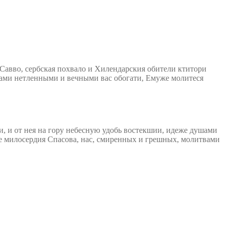
 Савво, сербская похвало и Хилендарския обители ктитори
гами нетленными и вечными вас обогати, Емуже молитеся
 и от нея на гору небесную удобь востекшии, идеже душами
е милосердия Спасова, нас, смиренных и грешных, молитвами