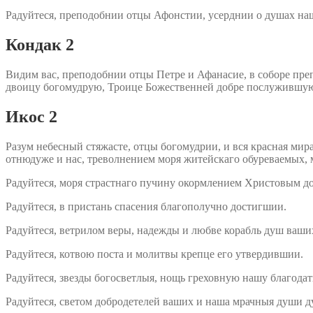
Радуйтеся, преподобнии отцы Афонстии, усерднии о душах н
Кондак 2
Видим вас, преподобнии отцы Петре и Афанасие, в соборе пр
двоицу богомудрую, Троице Божественней добре послужившую,
Икос 2
Разум небесный стяжасте, отцы богомудрии, и вся красная мир
отнюдуже и нас, треволнением моря житейскаго обуреваемых, 
Радуйтеся, моря страстнаго пучину окормлением Христовым д
Радуйтеся, в пристань спасения благополучно достигшии.
Радуйтеся, ветрилом веры, надежды и любве корабль душ ваши
Радуйтеся, котвою поста и молитвы крепце его утвердившии.
Радуйтеся, звезды богосветлыя, нощь греховную нашу благода
Радуйтеся, светом добродетелей ваших и наша мрачныя души 