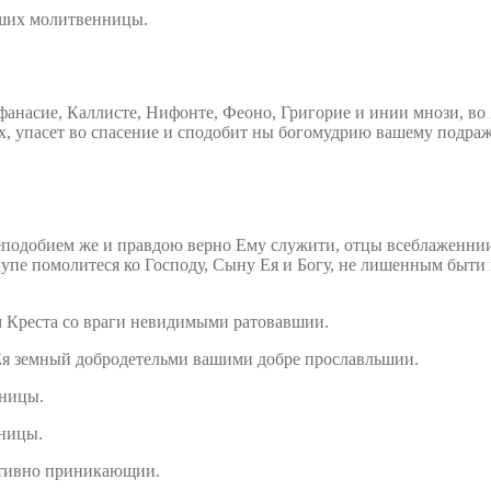
аших молитвенницы.
насие, Каллисте, Нифонте, Феоно, Григорие и инии мнози, во
х, упасет во спасение и сподобит ны богомудрию вашему подраж
еподобием же и правдою верно Ему служити, отцы всеблаженнии
упе помолитеся ко Господу, Сыну Ея и Богу, не лишенным быти
м Креста со враги невидимыми ратовавшии.
Ея земный добродетельми вашими добре прославльшии.
дницы.
тницы.
стивно приникающии.