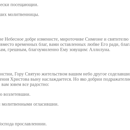
ечески посещающии.
аших молитвенницы.
вие Небесное добре изменисте, мироточиве Симеоне и святителю
 вместо временных благ, вами оставленных любве Его ради, бла
 нам, грешным, благоумиленно Ему зовущим: Аллилуиа.
стии, Гору Святую жительством вашим небо другое соделавшии,
ения Христова выну наслаждаетеся. Но яко добрии подражатели
 вам зовем все радостно:
ую возлетевшии.
и молитвенными огласившии.
Господа прославленнии.