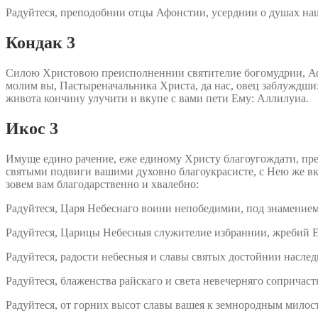
Радуйтеся, преподобнии отцы Афонстии, усерднии о душах н
Кондак 3
Силою Христовою преисполненнии святителие богомудрии, Афа
молим вы, Пастыреначальника Христа, да нас, овец заблуждши
живота кончину улучити и вкупе с вами пети Ему: Аллилуиа.
Икос 3
Имуще едино рачение, еже единому Христу благоугождати, пр
святыми подвиги вашими духовно благоукрасисте, с Нею же вк
зовем вам благодарственно и хвалебно:
Радуйтеся, Царя Небеснаго воини непобедимии, под знамение
Радуйтеся, Царицы Небесныя служителие избраннии, жребий 
Радуйтеся, радости небесныя и славы святых достойнии насле
Радуйтеся, блаженства райскаго и света невечерняго сопричас
Радуйтеся, от горних высот славы вашея к земнородным мило