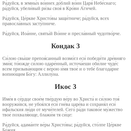
Ра́дуйся, в земны́х во́инех до́блий во́ин Царя́ Небе́снаго;
ра́дуйся, убели́вый ри́зы своя́ в Кро́ви А́гнчей.
Ра́дуйся, Це́ркве Христо́вы защи́тниче; ра́дуйся, всех
правосла́вных засту́пниче.
Ра́дуйся, Иоа́нне, святы́й Во́ине и пресла́вный чудотво́рче.
Кондак 3
Си́лою свы́ше препоя́санный возмо́гл еси́ победи́ти дре́вняго
зми́я; то́южде си́лою одаре́нный, источа́еши оби́лие чуде́с
всем призыва́ющим с ве́рою и́мя твое́ и о тебе́ благода́рне
вопию́щим Бо́гу: Аллилу́иа.
Икос 3
Име́я в се́рдце свое́м тве́рдую ве́ру во Христа́ и си́лою тоя́
вооружи́вся, не убоя́лся еси́ гне́ва царе́ва и сохраня́л еси́
ифа́льския лю́ди от мучи́телей. Сего́ ра́ди таково́е му́жество
твое́ похваля́юще, блажи́м тя си́це:
Ра́дуйся, адама́нте ве́ры Христо́вы; ра́дуйся, сто́лпе Це́ркве
Бо́жия.