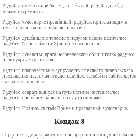
Ра́дуйся, вмести́лище благода́ти Бо́жией; ра́дуйся, сосу́де
Бо́жий избра́нный.
Ра́дуйся, чудотво́рче преди́вный; ра́дуйся, притека́ющим к
тебе́ с ве́рою ско́рую по́мощь подава́яй.
Ра́дуйся, душе́вных и теле́сных неду́гов на́ших цели́телю;
ра́дуйся, бесо́в о и́мени Христо́ве изгони́телю.
Ра́дуйся, лука́вство врага́ челове́ческаго обличи́телю; ра́дуйся,
целому́дрия охрани́телю.
Ра́дуйся, благочести́вых супру́жеств от вся́каго диа́вольскаго
прельще́ния незри́мая огра́до; ра́дуйся, татьбы́ и граби́тельства
ско́рый обличи́телю.
Ра́дуйся, соврати́вшихся на путь и́стины наста́вителю;
ра́дуйся, проше́ния на́ша на по́льзу исполня́яй.
Ра́дуйся, Иоа́нне, святы́й Во́ине и пресла́вный чудотво́рче.
Кондак 8
Стра́нное и ди́вное явле́ние твое́ чрез со́нное виде́ние не́коей