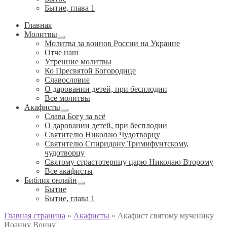
Бытие, глава 1
Главная
Молитвы
Развернутое
Молитва за воинов России на Украине
вложенное
Отче наш
меню
Утренние молитвы
Ко Пресвятой Богородице
Славословие
О даровании детей, при бесплодии
Вcе молитвы
Акафисты
Развернутое
Слава Богу за всё
вложенное
О даровании детей, при бесплодии
меню
Святителю Николаю Чудотворцу
Святителю Спиридону Тримифунтскому,
чудотворцу
Святому страстотерпцу царю Николаю Второму
Все акафисты
Библия онлайн
Развернутое
Бытие
вложенное
Бытие, глава 1
меню
Главная страница
»
Акафисты
»
Акафист святому мученику
Иоанну Воину