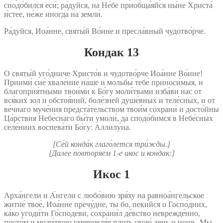
сподо́бился еси́; ра́дуйся, на Не́бе приобща́яйся ны́не Христа́
и́стее, не́же иногда́ на земли́.
Ра́дуйся, Иоа́нне, святы́й Во́ине и пресла́вный чудотво́рче.
Кондак 13
О святы́й уго́дниче Христо́в и чудотво́рче Иоа́нне Во́ине!
Приими́ сие́ хвале́ние на́ше и мольбы́ тебе́ приноси́мыя, и
благоприя́тными твои́ми к Бо́гу моли́твами изба́ви нас от
вся́ких зол и обстоя́ний, боле́зней душе́вных и теле́сных, и от
ве́чнаго муче́ния предста́тельством твои́м сохрани́ и досто́йны
Ца́рствия Небе́снаго бы́ти умоли́, да сподо́бимся в Небе́сных
селе́ниих воспева́ти Бо́гу: Аллилу́иа.
[Се́й конда́к глаго́лется три́жды.]
[Далее повторяем 1‑е икос и кондак:]
Икос 1
Арха́нгели и А́нгели с любо́вию зря́ху на равноа́нгельское
житие́ твое́, Иоа́нне пречу́дне, ты бо, пеки́йся о Госпо́дних,
ка́ко угоди́ти Го́сподеви, сохрани́л де́вство неврежде́нно,
посто́м и моли́твою умерщвля́я плоть свою́ день и нощь. Мы