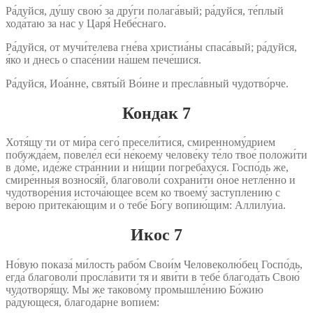
Ра́дуйся, ду́шу свою́ за дру́ги полага́вый; ра́дуйся, те́плый
хода́таю за нас у Царя́ Небе́снаго.
Ра́дуйся, от мучи́телева гне́ва христиа́ны спаса́вый; ра́дуйся,
я́ко и днесь о спасе́нии на́шем пече́шися.
Ра́дуйся, Иоа́нне, святы́й Во́ине и пресла́вный чудотво́рче.
Кондак 7
Хотя́щу ти от ми́ра сего́ пресели́тися, смиренному́дрием
побужда́ем, повеле́л еси́ не́коему челове́ку те́ло твое́ положи́ти
в до́ме, иде́же стра́ннии и ни́щии погреба́хуся. Госпо́дь же,
смире́нныя вознося́й, благоволи́ сохрани́ти о́ное нетле́нно и
чудотворе́ния источа́ющее всем ко твоему́ заступлению с
ве́рою притека́ющим и о тебе́ Бо́гу вопию́щим: Аллилу́иа.
Икос 7
Но́вую показа́ ми́лость рабо́м Свои́м Человеколю́бец Госпо́дь,
егда́ благоволи́ просла́вити тя и яви́ти в тебе́ благода́ть Свою́
чудотворя́щу. Мы же таково́му промышле́нию Бо́жию
ра́дующеся, благода́рне вопие́м: