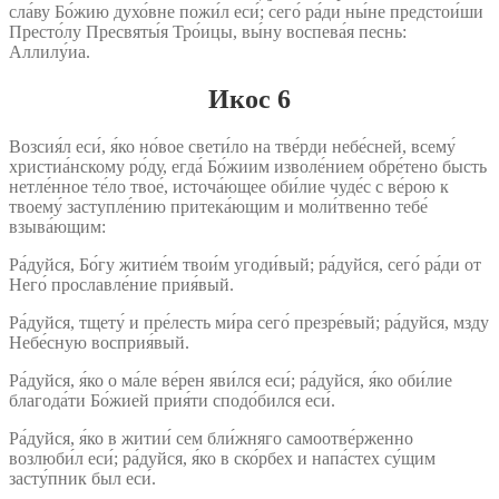
сла́ву Бо́жию духо́вне пожи́л еси́; сего́ ра́ди ны́не предстои́ши
Престо́лу Пресвяты́я Тро́ицы, вы́ну воспева́я песнь:
Аллилу́иа.
Икос 6
Возсия́л еси́, я́ко но́вое свети́ло на тве́рди небе́сней, всему́
христиа́нскому ро́ду, егда́ Бо́жиим изволе́нием обре́тено бысть
нетле́нное те́ло твое́, источа́ющее оби́лие чуде́с с ве́рою к
твоему́ заступле́нию притека́ющим и моли́твенно тебе́
взыва́ющим:
Ра́дуйся, Бо́гу житие́м твои́м угоди́вый; ра́дуйся, сего́ ра́ди от
Него́ прославле́ние прия́вый.
Ра́дуйся, тщету́ и пре́лесть ми́ра сего́ презре́вый; ра́дуйся, мзду
Небе́сную восприя́вый.
Ра́дуйся, я́ко о ма́ле ве́рен яви́лся еси́; ра́дуйся, я́ко оби́лие
благода́ти Бо́жией прия́ти сподо́бился еси́.
Ра́дуйся, я́ко в житии́ сем бли́жняго самоотве́рженно
возлюби́л еси́; ра́дуйся, я́ко в ско́рбех и напа́стех су́щим
засту́пник был еси́.