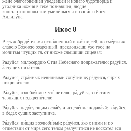
жене́ благогове́йней уве́девшей и но́ваго чудотво́рца и
уго́дника Бо́жия в тебе́ позна́вшей, лю́дие
константино́польстии умили́шася и возопи́ша Бо́гу:
Аллилу́иа.
Икос 8
Весь доброде́тельми испо́лненный в жи́зни сей, по сме́рти же
сла́вою Бо́жиею озаре́нный, преклоня́еши у́хо твое́ на
моли́твы чту́щих тя, от ни́хже слы́шиши сицева́я:
Ра́дуйся, милосе́рдию Отца́ Небе́снаго подража́телю; ра́дуйся,
а́лчущих пита́телю.
Ра́дуйся, стра́нных неви́димый сопу́тниче; ра́дуйся, си́рых
покрови́телю.
Ра́дуйся, озлобля́емых уте́шителю; ра́дуйся, за и́стину
терпя́щих подкрепи́телю.
Ра́дуйся, неду́гующим осла́бу и исцеле́ние подава́яй; ра́дуйся,
в беда́х су́щих засту́пниче.
Ра́дуйся, ни́щия возлюби́вый; ра́дуйся, я́ко с ни́ми и по
отше́ствии от ми́ра сего́ те́лом разлучи́тися не восхоте́л еси́.