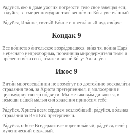
Ра́дуйся, я́ко в до́ме убо́гих погребсти́ те́ло свое́ завеща́л еси́;
ра́дуйся, за смиренному́дрие твое́ венце́м от Бо́га увенча́нный.
Ра́дуйся, Иоа́нне, святы́й Во́ине и пресла́вный чудотво́рче.
Кондак 9
Все во́инство а́нгельское возра́довашеся, ви́дя тя, во́ина Царя́
Небе́снаго непреобори́ма, победи́вша миродержи́теля тьмы и
пре́лести ве́ка сего́, те́мже и воспе́ Бо́гу: Аллилу́иа.
Икос 9
Вити́и многовеща́ннии не возмо́гут по достоя́нию восхвали́ти
страда́ния твоя́, за Христа́ претерпе́нныя, и милосе́рдия и
целому́дрия твоего́ по́двиги. Мы же таковы́м дивя́щеся, в
не́мощи на́шей ма́лыя сия́ хвале́ния прино́сим тебе́:
Ра́дуйся, Христа́ всем се́рдцем возлюби́вый; ра́дуйся, во́льная
страда́ния за И́мя Его́ претерпе́вый.
Ра́дуйся, о Бо́зе Вседержи́теле поревнова́вый; ра́дуйся, вене́ц
му́ченический стяжа́вый.