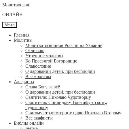
Перейти
Перейти
Молитвослов
к
к
ОНЛАЙН
навигации
содержимому
Меню
Главная
Молитвы
Молитва за воинов России на Украине
Отче наш
Утренние молитвы
Ко Пресвятой Богородице
Славословие
О даровании детей, при бесплодии
Вcе молитвы
Акафисты
Слава Богу за всё
О даровании детей, при бесплодии
Святителю Николаю Чудотворцу
Святителю Спиридону Тримифунтскому,
чудотворцу
Святому страстотерпцу царю Николаю Второму
Все акафисты
Библия онлайн
Бытие