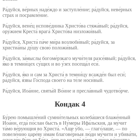
Ра́дуйся, ве́рных наде́ждо и заступле́ние; ра́дуйся, неве́рных
страх и посрамле́ние.
Ра́дуйся, вене́ц испове́дника Христо́ва стяжа́вый; ра́дуйся,
ору́жием Креста́ врага́ Христо́ва низложи́вый.
Ра́дуйся, Христа́ па́че ми́ра возлюби́вый; ра́дуйся, за
христиа́ны ду́шу свою́ положи́вый.
Ра́дуйся, за́мыслы богоме́рзкаго мучи́теля разсе́явый; ра́дуйся,
я́ко в темни́цех су́щих и во у́зех посеща́л еси́.
Ра́дуйся, я́ко и сам за Христа́ в темни́цу всажде́н был еси́;
ра́дуйся, я́звы Го́спода своего́ на те́ле носи́вый.
Ра́дуйся, Иоа́нне, святы́й Во́ине и пресла́вный чудотво́рче.
Кондак 4
Бу́рею помышле́ний сумни́тельных колеба́шеся блаже́нный
Иоа́нн, егда́ по́слан бысть в Ну́меры Ифа́льския, да му́чит
та́мо ве́рующия во Христа́. «А́ще у́бо, — глаго́лаше, — по
повеле́нию царе́ву и́мам благове́рныя лю́ди му́чити и убива́ти,
осужде́н бу́ду от Бо́га, а́ще же не иду́ та́мо, в чи́не во́инства