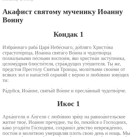
Акафист святому мученику Иоанну
Воину
Кондак 1
Избра́ннаго раба́ Царя́ Небе́снаго, до́бляго Христо́ва
страстоте́рпца, Иоа́нна свята́го Во́ина и чудотво́рца
похва́льными пе́сньми воспои́м, я́ко христиа́н засту́пника,
целому́дрия блюсти́теля, стра́ждущих уте́шителя. Ты же,
предстоя́ Престо́лу Святы́я Тро́ицы, моли́твами свои́ми от
вся́ких зол и напа́стей охраня́й с ве́рою и любо́вию зову́щих
ти:
Ра́дуйся, Иоа́нне, святы́й Во́ине и пресла́вный чудотво́рче.
Икос 1
Арха́нгели и А́нгели с любо́вию зря́ху на равноа́нгельское
житие́ твое́, Иоа́нне пречу́дне, ты бо, пеки́йся о Госпо́дних,
ка́ко угоди́ти Го́сподеви, сохрани́л де́вство неврежде́нно,
посто́м и моли́твою умерщвля́я плоть свою́ день и нощь. Мы