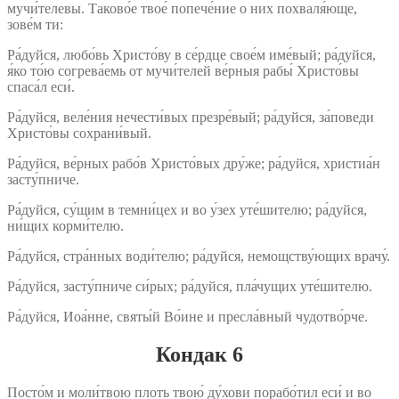
мучи́телевы. Таково́е твое́ попече́ние о них похваля́юще,
зове́м ти:
Ра́дуйся, любо́вь Христо́ву в се́рдце свое́м име́вый; ра́дуйся,
я́ко то́ю согрева́емь от мучи́телей ве́рныя рабы́ Христо́вы
спаса́л еси́.
Ра́дуйся, веле́ния нечести́вых презре́вый; ра́дуйся, за́поведи
Христо́вы сохрани́вый.
Ра́дуйся, ве́рных рабо́в Христо́вых дру́же; ра́дуйся, христиа́н
засту́пниче.
Ра́дуйся, су́щим в темни́цех и во у́зех уте́шителю; ра́дуйся,
ни́щих корми́телю.
Ра́дуйся, стра́нных води́телю; ра́дуйся, немощству́ющих врачу́.
Ра́дуйся, засту́пниче си́рых; ра́дуйся, пла́чущих уте́шителю.
Ра́дуйся, Иоа́нне, святы́й Во́ине и пресла́вный чудотво́рче.
Кондак 6
Посто́м и моли́твою плоть твою́ ду́хови порабо́тил еси́ и во