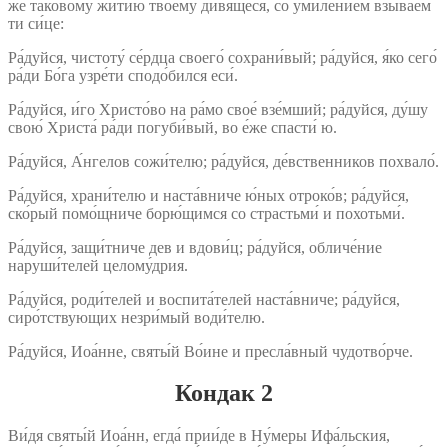
же таково́му житию́ твоему́ дивя́щеся, со умиле́нием взыва́ем
ти си́це:
Ра́дуйся, чистоту́ се́рдца своего́ сохрани́вый; ра́дуйся, я́ко сего́
ра́ди Бо́га узре́ти сподо́бился еси́.
Ра́дуйся, и́го Христо́во на ра́мо свое́ взе́мший; ра́дуйся, ду́шу
свою́ Христа́ ра́ди погуби́вый, во е́же спасти́ ю.
Ра́дуйся, А́нгелов сожи́телю; ра́дуйся, де́вственников похвало́.
Ра́дуйся, храни́телю и наста́вниче ю́ных отроко́в; ра́дуйся,
ско́рый помо́щниче борю́щимся со страстьми́ и похотьми́.
Ра́дуйся, защи́тниче дев и вдови́ц; ра́дуйся, обличе́ние
наруши́телей целому́дрия.
Ра́дуйся, роди́телей и воспита́телей наста́вниче; ра́дуйся,
сиро́тствующих незри́мый води́телю.
Ра́дуйся, Иоа́нне, святы́й Во́ине и пресла́вный чудотво́рче.
Кондак 2
Ви́дя святы́й Иоа́нн, егда́ прии́де в Ну́меры Ифа́льския,