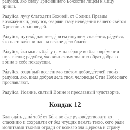
ра́дуйся, я́ко сла́ву Трисия́ннаго Божества́ лице́м к Лицу́
зри́ши.
Ра́дуйся, лучу́ благода́ти Бо́жией, от Со́лнца Пра́вды
возжже́нный; ра́дуйся, озаря́яй тьму неве́дения на́шего све́том
Христо́вых за́поведей.
Ра́дуйся, путево́дная звезда́ всем и́щущим спасе́ния; ра́дуйся,
я́ко наставля́еши нас на вся́кое де́ло благо́е.
Ра́дуйся, я́ко мысль бла́гу нам на се́рдце во благовре́мении
полага́еши; ра́дуйся, я́ко во́инскому зва́нию о́браз до́браго
во́ина в себе́ показу́еши.
Ра́дуйся, озари́вый вселе́нную све́том доброде́телей твои́х;
ра́дуйся, я́ко, ви́дя до́брая де́ла твоя́, челове́цы Отца́ Небе́снаго
прославля́ют.
Ра́дуйся, Иоа́нне, святы́й Во́ине и пресла́вный чудотво́рче.
Кондак 12
Благода́ть дана́ тебе́ от Бо́га во е́же руково́дствовати ко
спасе́нию и сохраня́ти от бед чту́щих па́мять твою́, сего́ ра́ди
моли́твами твои́ми огради́ от вся́каго зла Це́рковь и страну́