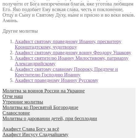
получи́ти от Бо́га неизрече́нная блага́я, я́же угото́ва лю́бящим
Его́. Я́ко подоба́ет Ему́ всякая сла́ва, честь и поклоне́ние,
Отцу́ и Сы́ну и Свято́му Ду́ху, ны́не и при́сно и во ве́ки веко́в.
Ами́нь.
Другие молитвы
Акафист святому праведному Иоанну, пресвитеру
Кронштадтскому, чудотворцу
Акафист святому праведному воину Феодору Ушакову
Акафист святителю Иоанну Милостивому, патриарху
Александрийскому
Акафист святому славному Пророку, Предтече и
Крестителю Господню Иоанну
Акафист праведному Иоанну Русскому
Молитва за воинов России на Украине
Отче наш
Утренние молитвы
Молитвы ко Пресвятой Богородице
Славословие
Молитвы о даровании детей, при бесплодии
Акафист Слава Богу за всё
Акафист Иисусу Сладчайшему