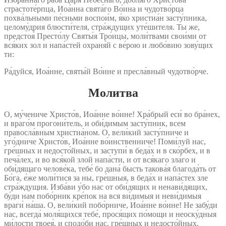
страстоте́рпца, Иоа́нна свята́го Во́ина и чудотво́рца
похва́льными пе́сньми воспои́м, я́ко христиа́н засту́пника,
целому́дрия блюсти́теля, стра́ждущих уте́шителя. Ты же,
предстоя́ Престо́лу Святы́я Тро́ицы, моли́твами свои́ми от
вся́ких зол и напа́стей охраня́й с ве́рою и любо́вию зову́щих
ти:
Ра́дуйся, Иоа́нне, святы́й Во́ине и пресла́вный чудотво́рче.
Молитва
О, му́чениче Христо́в, Иоа́нне во́ине! Хра́брый еси́ во бра́нех,
и враго́м прогони́тель, и оби́димым засту́пник, всем
правосла́вным христиа́ном. О, вели́кий засту́пниче и
уго́дниче Христо́в, Иоа́нне во́инственниче! Поми́луй нас,
гре́шных и недосто́йных, и заступи́ в беда́х и в ско́рбех, и в
печа́лех, и во вся́кой злой напа́сти, и от вся́каго зла́го и
оби́дящаго челове́ка, тебе́ бо дана́ бысть такова́я благода́ть от
Бо́га, е́же моли́тися за ны, гре́шныя, в беда́х и напа́стех зле
стра́ждущия. Изба́ви у́бо нас от оби́дящих и ненави́дящих,
бу́ди нам побо́рник кре́пок на вся ви́димыя и неви́димыя
враги́ на́ша. О, вели́кий побо́рниче, Иоа́нне во́ине! Не забу́ди
нас, всегда́ моля́щихся тебе́, прося́щих по́мощи и неоску́дныя
ми́лости твоея́, и сподо́би нас, гре́шных и недосто́йных,