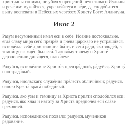
христиа́ны гони́мы, не убоя́ся преще́ний нечести́ваго Иулиа́на
и рече́ им: мужа́йтеся, укрепля́йтеся в ве́ре, да сподо́битеся
вы́ну воспева́ти в Небе́сных черто́зех Христу́ Бо́гу: Аллилу́иа.
Икос 2
Ра́зум несумне́нный име́л еси́ в себе́, Иоа́нне достохва́льне,
егда́ сла́ву ми́ра сего́ презре́в и гне́ва ца́рскаго не устраши́вся,
испове́дал себе́ христиа́нина бы́ти, и сего́ ра́ди, я́ко злоде́й, в
темни́цу всажде́н был еси́. Таково́му твоему́ о Христе́
дерзнове́нию дивя́щеся, глаго́лем:
Ра́дуйся, испове́дниче Христо́в преизря́дный; ра́дуйся, Христу́
спострада́вый.
Ра́дуйся, и́дольскаго служе́ния пре́лесть обличи́вый; ра́дуйся,
си́лою Креста́ врага́ победи́вый.
Ра́дуйся, я́ко у́зы и темни́цу за Христа́ прия́ти сподо́бился еси́;
ра́дуйся, я́ко хлад и наготу́ за Христа́ предпоче́л еси́ сла́ве
грехо́вней.
Ра́дуйся, испове́дников похвало́; ра́дуйся, му́чеников
ра́дование.