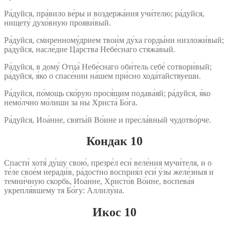
Ра́дуйся, пра́вило ве́ры и воздержа́ния учи́телю; ра́дуйся,
нищету́ духо́вную прояви́вый.
Ра́дуйся, смиренному́дрием твои́м ду́ха горды́ни низложи́вый;
ра́дуйся, насле́дие Ца́рства Небе́снаго стяжа́вый.
Ра́дуйся, в дому́ Отца́ Небе́снаго оби́тель себе́ сотвори́вый;
ра́дуйся, я́ко о спасе́нии на́шем при́сно хода́тайствуеши.
Ра́дуйся, по́мощь ско́рую прося́щим подава́яй; ра́дуйся, я́ко
немо́лчно мо́лиши за ны Христа́ Бо́га.
Ра́дуйся, Иоа́нне, святы́й Во́ине и пресла́вный чудотво́рче.
Кондак 10
Спасти́ хотя́ ду́шу свою́, презре́л еси́ веле́ния мучи́теля, и о
те́ле свое́м неради́в, ра́достно восприя́л еси́ у́зы желе́зныя и
темни́чную скорбь, Иоа́нне, Христо́в Во́ине, воспева́я
укрепля́вшему тя Бо́гу: Аллилу́иа.
Икос 10