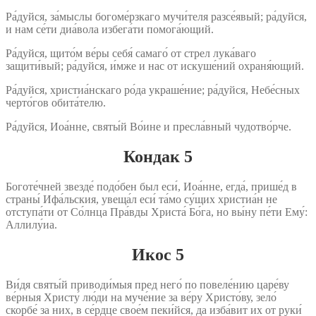
Ра́дуйся, за́мыслы богоме́рзкаго мучи́теля разсе́явый; ра́дуйся,
и нам се́ти диа́вола избега́ти помога́ющий.
Ра́дуйся, щито́м ве́ры себя́ самаго́ от стрел лука́ваго
защити́вый; ра́дуйся, и́мже и нас от искуше́ний охраня́ющий.
Ра́дуйся, христиа́нскаго ро́да украше́ние; ра́дуйся, Небе́сных
черто́гов обита́телю.
Ра́дуйся, Иоа́нне, святы́й Во́ине и пресла́вный чудотво́рче.
Кондак 5
Боготе́чней звезде́ подо́бен был еси́, Иоа́нне, егда́, прише́д в
страны́ Ифа́льския, увеща́л еси́ та́мо су́щих христиа́н не
отступа́ти от Со́лнца Пра́вды Христа́ Бо́га, но вы́ну пе́ти Ему́:
Аллилу́иа.
Икос 5
Ви́дя святы́й приводи́мыя пред него́ по повеле́нию царе́ву
ве́рныя Христу́ лю́ди на муче́ние за ве́ру Христо́ву, зело́
скорбе́ за них, в се́рдце свое́м пеки́йся, да изба́вит их от руки́