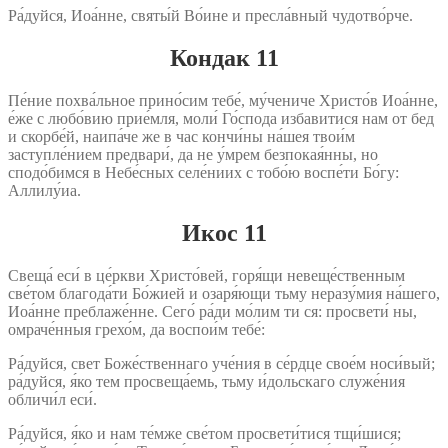
Ра́дуйся, Иоа́нне, святы́й Во́ине и пресла́вный чудотво́рче.
Кондак 11
Пе́ние похва́льное прино́сим тебе́, му́чениче Христо́в Иоа́нне,
е́же с любо́вию прие́мля, моли́ Го́спода избавитися нам от бед
и скорбе́й, наипа́че же в час кончи́ны на́шея твои́м
заступле́нием предвари́, да не у́мрем безпокая́нны, но
сподо́бимся в Небе́сных селе́ниих с тобо́ю воспе́ти Бо́гу:
Аллилу́иа.
Икос 11
Свеща́ еси́ в це́ркви Христо́вей, горя́щи невеще́ственным
све́том благода́ти Бо́жией и озаря́ющи тьму неразу́мия на́шего,
Иоа́нне преблаже́нне. Сего́ ра́ди мо́лим ти ся: просвети́ ны,
омраче́нныя грехо́м, да воспои́м тебе́:
Ра́дуйся, свет Боже́ственнаго уче́ния в се́рдце свое́м носи́вый;
ра́дуйся, я́ко тем просвеща́емь, тьму и́дольскаго служе́ния
обличи́л еси́.
Ра́дуйся, я́ко и нам те́мже све́том просвети́тися тщи́шися;