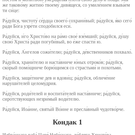
же таково́му житию́ твоему́ дивя́щеся, со умиле́нием взыва́ем
ти си́це:
Ра́дуйся, чистоту́ се́рдца своего́ сохрани́вый; ра́дуйся, я́ко сего́
ра́ди Бо́га узре́ти сподо́бился еси́.
Ра́дуйся, и́го Христо́во на ра́мо свое́ взе́мший; ра́дуйся, ду́шу
свою́ Христа́ ра́ди погуби́вый, во е́же спасти́ ю.
Ра́дуйся, А́нгелов сожи́телю; ра́дуйся, де́вственников похвало́.
Ра́дуйся, храни́телю и наста́вниче ю́ных отроко́в; ра́дуйся,
ско́рый помо́щниче борю́щимся со страстьми́ и похотьми́.
Ра́дуйся, защи́тниче дев и вдови́ц; ра́дуйся, обличе́ние
наруши́телей целому́дрия.
Ра́дуйся, роди́телей и воспита́телей наста́вниче; ра́дуйся,
сиро́тствующих незри́мый води́телю.
Ра́дуйся, Иоа́нне, святы́й Во́ине и пресла́вный чудотво́рче.
Кондак 1
Избра́ннаго раба́ Царя́ Небе́снаго, до́бляго Христо́ва