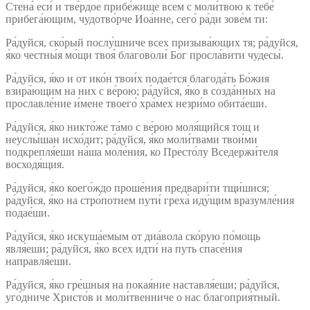
Стена́ еси́ и тве́рдое прибе́жище всем с моли́твою к тебе́
прибега́ющим, чудотво́рче Иоа́нне, сего́ ра́ди зове́м ти:
Ра́дуйся, ско́рый послу́шниче всех призыва́ющих тя; ра́дуйся,
я́ко честны́я мо́щи твоя́ благоволи́ Бог просла́вити чудесы́.
Ра́дуйся, я́ко и от ико́н твои́х подае́тся благода́ть Бо́жия
взира́ющим на них с ве́рою; ра́дуйся, я́ко в созда́нных на
прославле́ние и́мене твоего́ хра́мех незри́мо обита́еши.
Ра́дуйся, я́ко никто́же та́мо с ве́рою моля́щийся тощ и
неуслы́шан исхо́дит; ра́дуйся, я́ко моли́твами твои́ми
подкрепля́еши на́ша моле́ния, ко Престо́лу Вседержи́теля
восходя́щия.
Ра́дуйся, я́ко коего́ждо проше́ния предвари́ти тщи́шися;
ра́дуйся, я́ко на стро́потнем пути́ греха́ иду́щим вразумле́ния
подае́ши.
Ра́дуйся, я́ко искуша́емым от диа́вола ско́рую по́мощь
явля́еши; ра́дуйся, я́ко всех идти́ на путь спасе́ния
направля́еши.
Ра́дуйся, я́ко гре́шныя на покая́ние наставля́еши; ра́дуйся,
уго́дниче Христо́в и моли́твенниче о нас благоприя́тный.