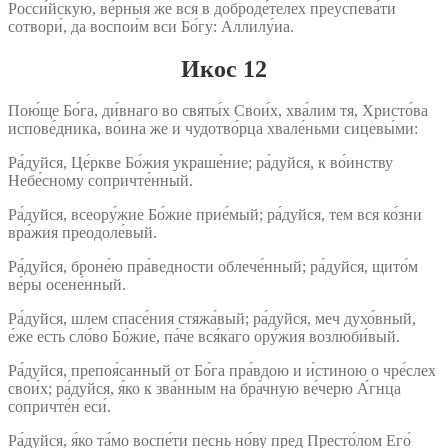
Росси́йскую, ве́рныя же вся в доброде́телех преуспева́ти
сотвори́, да воспои́м вси Бо́гу: Аллилу́иа.
Икос 12
Пою́ще Бо́га, ди́внаго во святы́х Свои́х, хва́лим тя, Христо́ва
испове́дника, во́ина же и чудотво́рца хвале́ньми сицевы́ми:
Ра́дуйся, Це́ркве Бо́жия украше́ние; ра́дуйся, к во́инству
Небе́сному сопричте́нный.
Ра́дуйся, всеору́жие Бо́жие прие́мый; ра́дуйся, тем вся ко́зни
вра́жия преодоле́вый.
Ра́дуйся, броне́ю пра́ведности облече́нный; ра́дуйся, щито́м
ве́ры осене́нный.
Ра́дуйся, шлем спасе́ния стяжа́вый; ра́дуйся, меч духо́вный,
е́же есть сло́во Бо́жие, па́че вся́каго ору́жия возлюби́вый.
Ра́дуйся, препоя́санный от Бо́га пра́вдою и и́стиною о чре́слех
свои́х; ра́дуйся, я́ко к зва́нным на бра́чную ве́черю А́гнца
сопричте́н еси́.
Ра́дуйся, я́ко та́мо воспе́ти песнь но́ву пред Престо́лом Его́