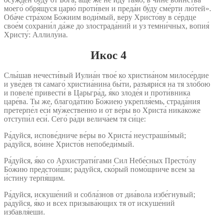
моего́ обря́щуся царю́ проти́вен и преда́н бу́ду сме́рти лю́тей».
Оба́че стра́хом Бо́жиим води́мый, ве́ру Христо́ву в се́рдце
свое́м сохрани́л да́же до злострада́ний и уз темни́чных, вопия́
Христу́: Аллилу́иа.
Икос 4
Слы́шав нечести́вый Иулиа́н твое́ ко христиа́ном милосе́рдие
и уве́дев тя самаго́ христиа́нина бы́ти, разъяри́ся на тя зло́бою
и повеле́ привести́ в Царьгра́д, я́ко злоде́я и проти́вника
царе́ва. Ты же, благода́тию Бо́жиею укрепля́емь, страда́ния
претерпе́л еси́ му́жественно и от ве́ры во Христа́ ника́коже
отступи́л еси́. Сего́ ра́ди велича́ем тя си́це:
Ра́дуйся, испове́дниче ве́ры во Христа́ неустраши́мый;
ра́дуйся, во́ине Христо́в непобеди́мый.
Ра́дуйся, я́ко со Архистрати́гами Сил Небе́сных Престо́лу
Бо́жию предстои́ши; ра́дуйся, ско́рый помо́щниче всем за
и́стину терпя́щим.
Ра́дуйся, искуше́ний и собла́знов от диа́вола избе́гнувый;
ра́дуйся, я́ко и всех призыва́ющих тя от искуше́ний
избавля́еши.