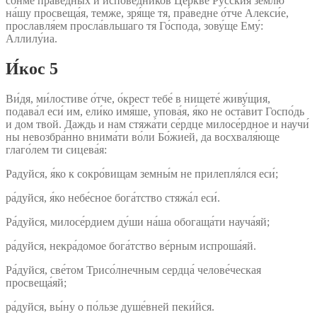
со́нме пра́ведных и испове́дников Церкве́ Ру́сския зе́млю
на́шу просвеща́я, темже, зря́ще тя, пра́ведне о́тче Алекси́е,
прославля́ем просла́вльшаго тя Го́спода, зову́ще Ему́:
Аллилу́иа.
И́кос 5
Ви́дя, ми́лостиве о́тче, о́крест тебе́ в нищете́ живу́щия,
подава́л еси́ им, ели́ко имя́ше, упова́я, я́ко не оста́вит Госпо́дь
и дом твой. Даждь и нам стяжа́ти се́рдце милосе́рдное и научи́
ны невозбра́нно внима́ти во́ли Бо́жией, да восхваля́юще
глаго́лем ти сицева́я:
Радуйся, я́ко к сокро́вищам земны́м не прилепля́лся еси́;
ра́дуйся, я́ко небе́сное бога́тство стяжа́л еси́.
Ра́дуйся, милосе́рдием ду́ши на́ша обогаща́ти науча́яй;
ра́дуйся, некра́домое бога́тство ве́рным испроша́яй.
Ра́дуйся, све́том Трисо́лнечным сердца́ челове́ческая
просвеща́яй;
ра́дуйся, вы́ну о по́льзе душе́вней пеки́йся.