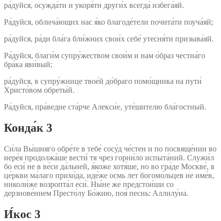
ра́дуйся, осужда́ти и укоря́ти други́х всегда́ избега́яй.
Ра́дуйся, облича́ющих нас я́ко благоде́тели почита́ти поуча́яй;
ра́дуйся, ра́ди бла́га бли́жних свои́х себе́ утесня́ти призыва́яй.
Ра́дуйся, благи́м супру́жеством свои́м и нам о́браз честна́го
бра́ка яви́вый;
ра́дуйся, в супру́жнице твое́й до́браго помо́щника на пути́
Христо́вом обреты́й.
Ра́дуйся, пра́ведне ста́рче Алекси́е, уте́шителю бла́гостный.
Конда́к 3
Си́ла Вы́шняго обре́те в тебе́ сосу́д че́стен и по посвяще́нии во
иере́я продолжа́ше вести́ тя чрез горни́ло испыта́ний. Служи́л
бо еси́ не в ве́си да́льней, я́коже хотя́ше, но во гра́де Москве́, в
це́ркви ма́лаго прихо́да, иде́же осмь лет богомо́льцев не име́в,
николи́же возропта́л еси́. Ны́не же предстои́ши со
дерзнове́нием Престо́лу Бо́жию, поя́ песнь: Аллилу́иа.
И́кос 3