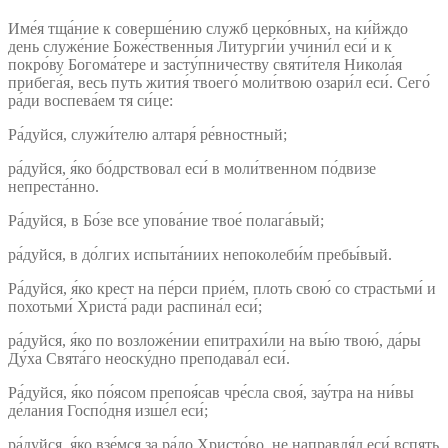
Име́я тща́ние к соверше́нию служб церко́вных, на ки́йждо
день служе́ние Боже́ственныя Литурги́и учини́л еси́ и к
покро́ву Богома́тере и засту́пничеству святи́теля Никола́я
прибега́я, весь путь жития́ твоего́ моли́твою озари́л еси́. Сего́
ра́ди воспева́ем тя си́це:
Ра́дуйся, служи́телю алтаря́ ре́вностный;
ра́дуйся, я́ко бо́дрствовал еси́ в моли́твенном по́двизе
непреста́нно.
Ра́дуйся, в Бо́зе все упова́ние твое́ полага́вый;
ра́дуйся, в до́лгих испыта́ниих непоколеби́м пребы́вый.
Ра́дуйся, я́ко крест на пе́рси прие́м, плоть свою́ со страстьми́ и
похотьми́ Христа́ ради распина́л еси́;
ра́дуйся, я́ко по возложе́нии епитрахи́ли на вы́ю твою́, да́ры
Ду́ха Свята́го неоску́дно преподава́л еси́.
Ра́дуйся, я́ко по́ясом препоя́сав чре́сла своя́, зау́тра на ни́вы
де́лания Госпо́дня изше́л еси́;
ра́дуйся, я́ко взе́мся за ра́ло Христо́во, не направля́л еси́ вспять