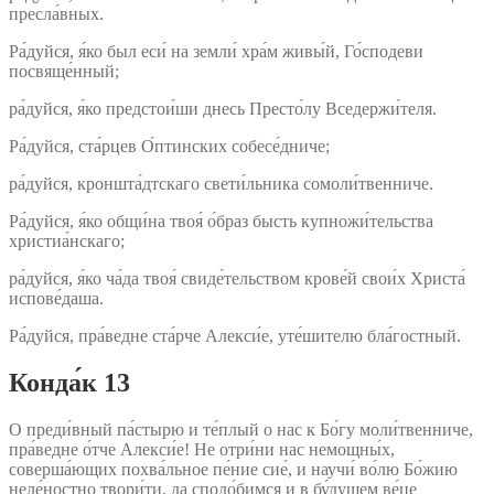
пресла́вных.
Ра́дуйся, я́ко был еси́ на земли́ хра́м живы́й, Го́сподеви
посвяще́нный;
ра́дуйся, я́ко предстои́ши днесь Престо́лу Вседержи́теля.
Ра́дуйся, ста́рцев О́птинских собесе́дниче;
ра́дуйся, кроншта́дтскаго свети́льника сомоли́твенниче.
Ра́дуйся, я́ко общи́на твоя́ о́браз бысть купножи́тельства
христиа́нскаго;
ра́дуйся, я́ко ча́да твоя́ свиде́тельством крове́й свои́х Христа́
испове́даша.
Ра́дуйся, пра́ведне ста́рче Алекси́е, уте́шителю бла́гостный.
Конда́к 13
О преди́вный па́стырю и те́плый о нас к Бо́гу моли́твенниче,
пра́ведне о́тче Алекси́е! Не отри́ни нас немощны́х,
соверша́ющих похва́льное пе́ние сие́, и научи́ во́лю Бо́жию
неле́ностно твори́ти, да сподо́бимся и в бу́дущем ве́це