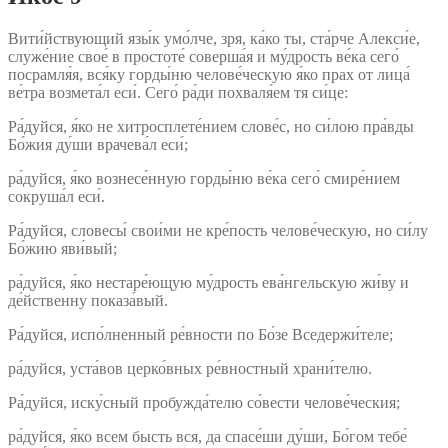
Вити́йствующий язы́к умо́лче, зря, ка́ко ты, ста́рче Алекси́е,
служе́ние свое́ в простоте́ соверша́я и му́дрость ве́ка сего́
посрамля́я, вся́ку горды́ню челове́ческую я́ко прах от лица́
ве́тра возмета́л еси́. Сего́ ра́ди похваля́ем тя си́це:
Ра́дуйся, я́ко не хитросплете́нием слове́с, но си́лою пра́вды
Бо́жия ду́ши врачева́л еси́;
ра́дуйся, я́ко вознесе́нную горды́ню ве́ка сего́ смире́нием
сокруша́л еси́.
Ра́дуйся, словесы́ свои́ми не кре́пость челове́ческую, но си́лу
Бо́жию яви́вый;
ра́дуйся, я́ко нестаре́ющую му́дрость ева́нгельскую жи́ву и
де́йственну показа́вый.
Ра́дуйся, испо́лненный ре́вности по Бо́зе Вседержи́теле;
ра́дуйся, уста́вов церко́вных ре́вностный храни́телю.
Ра́дуйся, иску́сный пробужда́телю со́вести челове́ческия;
ра́дуйся, я́ко всем бысть вся, да спасе́ши ду́ши, Бо́гом тебе́