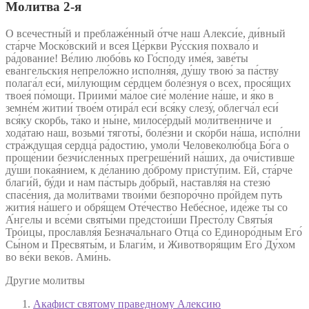
Молитва 2‑я
О всечестны́й и преблаже́нный о́тче наш Алекси́е, ди́вный
ста́рче Моско́вский и всея Це́ркви Ру́сския похвало́ и
ра́дование! Ве́лию любо́вь ко Го́споду име́я, заве́ты
ева́нгельския непрело́жно исполня́я, ду́шу твою́ за па́ству
полага́л еси́, ми́лующим се́рдцем боле́знуя о всех, прося́щих
твоея́ по́мощи. Приими́ ма́лое сие́ моле́ние на́ше, и я́ко в
земне́м житии́ твое́м отира́л еси́ вся́ку слезу́, облегча́л еси́
вся́ку скорбь, та́ко и ны́не, милосе́рдый моли́твенниче и
хода́таю наш, возьми́ тяготы́, боле́зни и ско́рби на́ша, испо́лни
стра́ждущая сердца́ ра́достию, умоли́ Человеколю́бца Бо́га о
проще́нии безчи́сленных прегреше́ний на́ших, да очи́стивше
ду́ши покая́нием, к де́ланию до́брому присту́пим. Ей, ста́рче
благи́й, бу́ди и нам па́стырь до́брый, наставля́я на стезю́
спасе́ния, да моли́твами твои́ми безпоро́чно про́йдем путь
жития́ на́шего и обря́щем Оте́чество Небе́сное, иде́же ты со
А́нгелы и все́ми святы́ми предстои́ши Престо́лу Святы́я
Тро́ицы, прославля́я Безнача́льнаго Отца́ со Единоро́дным Его́
Сы́ном и Пресвяты́м, и Благи́м, и Животворя́щим Его́ Ду́хом
во ве́ки веко́в. Ами́нь.
Другие молитвы
Акафист святому праведному Алексию