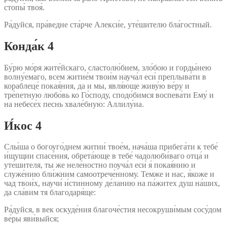
стопы́ твоя́.
Ра́дуйся, пра́ведне ста́рче Алекси́е, уте́шителю бла́гостный.
Конда́к 4
Бу́рю мо́ря жите́йскаго, сластолю́бием, зло́бою и горды́нею
волну́емаго, всем житие́м твои́м науча́л еси́ преплыва́ти в
кораблеце́ покая́ния, да и мы, явля́юще живу́ю ве́ру и
тре́петную любо́вь ко Го́споду, сподо́бимся воспева́ти Ему́ и
на небесе́х песнь хвале́бную: Аллилу́иа.
И́кос 4
Слы́ша о богоуго́днем житии́ твое́м, нача́ша прибега́ти к тебе́
и́щущии спасе́ния, обрета́юще в тебе́ чадолюби́ваго отца́ и
уте́шителя, ты же неле́ностно поуча́л еси́ я́ покая́нию и
служе́нию бли́жним самоотрече́нному. Темже и нас, я́коже и
чад твои́х, научи́ и́стинному де́ланию на па́житех душ на́ших,
да сла́вим тя благодаря́ще:
Ра́дуйся, в век оскуде́ния благоче́стия несокруши́мым сосу́дом
ве́ры яви́выйся;