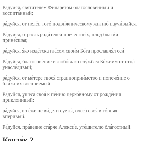
Ра́дуйся, святи́телем Филаре́том благослове́нный и
воспита́нный;
ра́дуйся, от пеле́н того́ подви́жническому житию́ научи́выйся.
Ра́дуйся, о́трасль роди́телей пречестны́х, плод благи́й
прине́сшая;
ра́дуйся, я́ко изде́тска гла́сом свои́м Бо́га прославля́л еси́.
Ра́дуйся, благогове́ние и любо́вь ко слу́жбам Бо́жиим от отца́
унасле́дивый;
ра́дуйся, от ма́тере твоея́ странноприи́мство и попече́ние о
бли́жних восприе́мый.
Ра́дуйся, ушеса́ своя́ к пе́нию церко́вному от рожде́ния
приклони́вый;
ра́дуйся, во е́же не ви́дети суеты́, очеса́ своя́ в го́рняя
впери́вый.
Ра́дуйся, пра́ведне ста́рче Алекси́е, уте́шителю бла́гостный.
Конда́к 2