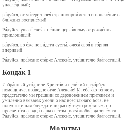
унасле́дивый;
ра́дуйся, от ма́тере твоея́ странноприи́мство и попече́ние о
бли́жних восприе́мый.
Ра́дуйся, ушеса́ своя́ к пе́нию церко́вному от рожде́ния
приклони́вый;
ра́дуйся, во е́же не ви́дети суеты́, очеса́ своя́ в го́рняя
впери́вый.
Ра́дуйся, пра́ведне ста́рче Алекси́е, уте́шителю бла́гостный.
Конда́к 1
Избра́нный уго́дниче Христо́в и вели́кий в ско́рбех
помо́щниче, пра́ведне о́тче Алекси́е! К тебе́ я́ко те́плому
предста́телю мы гре́шнии со дерзнове́нием притека́ем и
умиле́нно взыва́ем: умоли́ о нас всеси́льнаго Бо́га, не
попусти́ти нам блужда́ти по распу́тием грехо́вным, но
просвети́ти сердца́ на́ша све́том твоея́ любве́, да зове́м ти:
Ра́дуйся, пра́ведне ста́рче Алекси́е, уте́шителю бла́гостный.
Молитвы