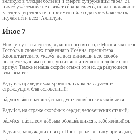
вели́кую в тя́жцей боле́зни и сме́рти супру́жницы твоея́, да
ничто́ уже́ земно́е не связу́ет се́рдца твоего́, но да приложи́ши
к ре́вности ре́вность и прии́меши благода́ть воз благода́ть,
науча́я пе́ти всех: Аллилу́иа.
И́кос 7
Но́вый путь ста́рчества духоно́снаго во гра́де Москве́ яви́ тебе́
Госпо́дь в словесе́х пра́веднаго Иоа́нна, пресви́тера
Кроншта́дтскаго, указу́я, да воспри́имеши всю скорбь
челове́ческую я́ко свою́, моли́твою и теплото́ю любве́ сию́
врачу́я. Темже и на́ша ско́рби отыми́ от нас, да ра́дующеся
взыва́ем ти:
Ра́дуйся, пра́ведником кроншта́дтским на служе́ние
стра́ждущим благослове́нный;
ра́дуйся, я́ко врач иску́сный душ челове́ческих яви́выйся.
Ра́дуйся, на стра́же ско́рбных серде́ц челове́ческих ста́вый;
ра́дуйся, па́стырем до́брым обраща́вшихся к тебе́ яви́выйся.
Ра́дуйся, заблу́ждших ове́ц к Пастыренача́льнику приведы́й;