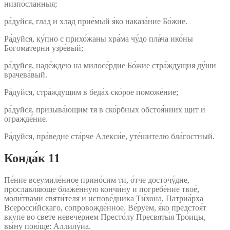
низпо́сланныя;
ра́дуйся, глад и хлад прие́мый я́ко наказа́ние Бо́жие.
Ра́дуйся, ку́пно с прихо́жаны хра́ма чу́до пла́ча ико́ны
Богома́терни узре́вый;
ра́дуйся, наде́ждею на милосе́рдие Бо́жие стра́ждущия ду́ши
врачева́вый.
Ра́дуйся, стра́ждущим в беда́х ско́рое поможе́ние;
ра́дуйся, призыва́ющим тя в ско́рбных обстоя́ниих щит и
огражде́ние.
Ра́дуйся, пра́ведне ста́рче Алекси́е, уте́шителю бла́гостный.
Конда́к 11
Пе́ние всеумиле́нное прино́сим ти, о́тче досточу́дне,
прославля́юще блаже́нную кончи́ну и погребе́ние твое́,
моли́твами святи́теля и испове́дника Ти́хона, Патриа́рха
Всеросси́йскаго, сопровожде́нное. Ве́руем, я́ко предстоя́т
вку́пе во све́те невече́рнем Престо́лу Пресвяты́я Тро́ицы,
вы́ну пою́ще: Аллилу́иа.