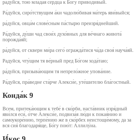
ра́дуйся, то́ю млада́я сердца́ к Бо́гу приводи́вый.
Ра́дуйся, сиро́тствущим а́ки чадолю́бивая ма́терь яви́выйся;
ра́дуйся, овца́м слове́сным па́стырю преизря́днейший.
Ра́дуйся, ду́ши чад свои́х духо́вных для ве́чнаго живота́
порожда́яй;
ра́дуйся, от скверн ми́ра сего́ огражда́тися ча́да своя́ науча́яй.
Радуйся, чту́щим тя ве́рный пред Бо́гом хода́таю;
ра́дуйся, призыва́ющим тя непрело́жное упова́ние.
Ра́дуйся, пра́ведне ста́рче Алекси́е, уте́шителю бла́гостный.
Конда́к 9
Всем, притека́ющим к тебе́ в ско́рби, наста́вник изря́дный
яви́лся еси́, о́тче Алекси́е, подвиза́я лю́ди к покая́нию и
самоукоре́нию, терпе́нию же в ско́рбех неистощи́мому, да за
вся сия́ благодаря́ще, Бо́гу пою́т: Аллилу́иа.
И́кос 9