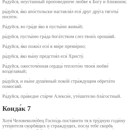
Ра́дуйся, неуста́нный пропове́дниче любве́ к Бо́гу и бли́жним;
ра́дуйся, я́ко апо́стольски наставля́л еси́ друг дру́га тяготы́
носи́ти.
Ра́дуйся, во гра́де я́ко в пусты́ни живы́й;
ра́дуйся, пусты́ню гра́да бога́тством слез твои́х ороша́яй.
Ра́дуйся, я́ко пожи́л еси́ в ми́ре преми́рно;
ра́дуйся, я́ко вы́ну предстоя́л еси́ Христу́.
Ра́дуйся, ожесточе́нная сердца́ теплото́ю твоея́ любве́
возде́лавый;
ра́дуйся, и ны́не душе́вный поко́й стра́ждущим обрета́ти
помога́яй.
Ра́дуйся, пра́ведне ста́рче Алекси́е, уте́шителю бла́гостный.
Конда́к 7
Хотя́ Человеколю́бец Госпо́дь поста́вити тя в тру́дную годи́ну
уте́шителя скорбя́щих и стра́ждущих, посла́ тебе́ скорбь