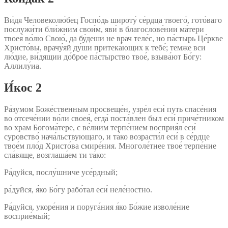
Ви́дя Человеколю́бец Госпо́дь широту́ се́рдца твоего́, гото́ваго
послужи́ти бли́жним свои́м, яви́ в благослове́нии ма́тери
твоея́ во́лю Свою́, да бу́деши не врач теле́с, но па́стырь Це́ркве
Христо́вы, врачу́яй ду́ши притека́ющих к тебе́; темже вси
лю́дие, ви́дящии до́брое па́стырство твое́, взыва́ют Бо́гу:
Аллилу́иа.
И́кос 2
Ра́зумом Боже́ственным просвеще́н, узре́л еси́ путь спасе́ния
во отсече́нии во́ли своея́, егда́ поста́влен был еси́ приче́тником
во храм Богома́тере, с ве́лиим терпе́нием восприя́л еси́
суровство́ нача́льствующаго, и та́ко возрасти́л еси́ в се́рдце
твое́м пло́д Христо́ва смире́ния. Многоле́тнее твое́ терпе́ние
сла́вяще, возглаша́ем ти та́ко:
Ра́дуйся, послу́шниче усе́рдный;
ра́дуйся, я́ко Бо́гу рабо́тал еси́ неле́ностно.
Ра́дуйся, укоре́ния и поруга́ния я́ко Бо́жие изволе́ние
восприе́мый;