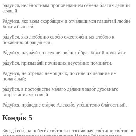
ра́дуйся, неле́ностным пропове́данием се́мена благи́х дея́ний
се́явый.
Ра́дуйся, я́ко всем скорбя́щим и отча́явшимся глаша́тай любве́
Бо́жия был еси́;
ра́дуйся, я́ко любо́вию свое́ю ожесточе́нных зло́бою к
покая́нию обраща́л еси́.
Ра́дуйся, науча́яй во всех челове́цех о́браз Бо́жий почита́ти;
ра́дуйся, призыва́яй почи́вших неуста́нно помина́ти.
Радуйся, не отрева́я немощны́х, по си́ле их де́лание им
полага́вый;
ра́дуйся, в постоя́нстве ма́лаго де́лания зало́г духо́внаго
возраста́ния указа́вый.
Ра́дуйся, пра́ведне ста́рче Алекси́е, уте́шителю бла́гостный.
Конда́к 5
Звезда́ еси́, на небесе́х свя́тости возсия́вшая, све́тиши све́тло, в