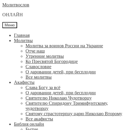
Перейти
Перейти
Молитвослов
к
к
ОНЛАЙН
навигации
содержимому
Меню
Главная
Молитвы
Молитва за воинов России на Украине
Отче наш
Утренние молитвы
Ко Пресвятой Богородице
Славословие
О даровании детей, при бесплодии
Вcе молитвы
Акафисты
Слава Богу за всё
О даровании детей, при бесплодии
Святителю Николаю Чудотворцу
Святителю Спиридону Тримифунтскому,
чудотворцу
Святому страстотерпцу царю Николаю Второму
Все акафисты
Библия онлайн
Бытие