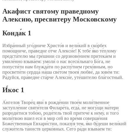
Акафист святому праведному
Алексию, пресвитеру Московскому
Конда́к 1
Избра́нный уго́дниче Христо́в и вели́кий в ско́рбех
помо́щниче, пра́ведне о́тче Алекси́е! К тебе́ я́ко те́плому
предста́телю мы гре́шнии со дерзнове́нием притека́ем и
умиле́нно взыва́ем: умоли́ о нас всеси́льнаго Бо́га, не
попусти́ти нам блужда́ти по распу́тием грехо́вным, но
просвети́ти сердца́ на́ша све́том твоея́ любве́, да зове́м ти:
Ра́дуйся, пра́ведне ста́рче Алекси́е, уте́шителю бла́гостный.
И́кос 1
А́нгелов Творе́ц яви́ в рожде́нии твое́м моли́твенное
заступле́ние святи́теля Филаре́та, егда́, не могу́щи ма́тери
разроди́тися тобо́ю, роди́тель твой притече́ к нему́, и того́
моли́твою вшел еси́ в мир сей во вре́мя соверше́ния
Боже́ственныя Евхари́стии, показу́я тем, я́ко бу́деши вели́кий
служи́тель та́инств церко́вных. Сего́ ра́ди взыва́ем ти: