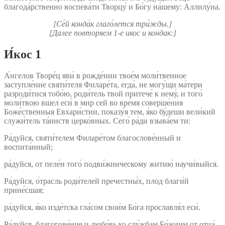
благода́рственно воспева́ти Творцу́ и Бо́гу на́шему: Аллилу́иа.
[Се́й конда́к глаго́лется три́жды.]
[Далее повторяем 1‑е икос и кондак:]
И́кос 1
А́нгелов Творе́ц яви́ в рожде́нии твое́м моли́твенное
заступле́ние святи́теля Филаре́та, егда́, не могу́щи ма́тери
разроди́тися тобо́ю, роди́тель твой притече́ к нему́, и того́
моли́твою вшел еси́ в мир сей во вре́мя соверше́ния
Боже́ственныя Евхари́стии, показу́я тем, я́ко бу́деши вели́кий
служи́тель та́инств церко́вных. Сего́ ра́ди взыва́ем ти:
Ра́дуйся, святи́телем Филаре́том благослове́нный и
воспита́нный;
ра́дуйся, от пеле́н того́ подви́жническому житию́ научи́выйся.
Ра́дуйся, о́трасль роди́телей пречестны́х, плод благи́й
прине́сшая;
ра́дуйся, я́ко изде́тска гла́сом свои́м Бо́га прославля́л еси́.
Ра́дуйся, благогове́ние и любо́вь ко слу́жбам Бо́жиим от отца́