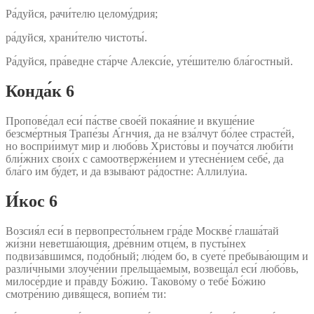
Ра́дуйся, рачи́телю целому́дрия;
ра́дуйся, храни́телю чистоты́.
Ра́дуйся, пра́ведне ста́рче Алекси́е, уте́шителю бла́гостный.
Конда́к 6
Пропове́дал еси́ па́стве свое́й покая́ние и вкуше́ние
безсме́ртныя Трапе́зы А́гнчия, да не вза́лчут бо́лее страсте́й,
но воспри́имут мир и любо́вь Христо́вы и поуча́тся люби́ти
бли́жних свои́х с самоотверже́нием и утесне́нием себе́, да
бла́го им бу́дет, и да взыва́ют ра́достне: Аллилу́иа.
И́кос 6
Возсия́л еси́ в первопресто́льнем гра́де Москве́ глаша́тай
жи́зни неветша́ющия, дре́вним отце́м, в пусты́нех
подвиза́вшимся, подо́бный; лю́дем бо, в суете́ пребыва́ющим и
разли́чными злоуче́нии прельща́емым, возвеща́л еси́ любо́вь,
милосе́рдие и пра́вду Бо́жию. Таково́му о тебе́ Бо́жию
смотре́нию дивя́щеся, вопие́м ти: