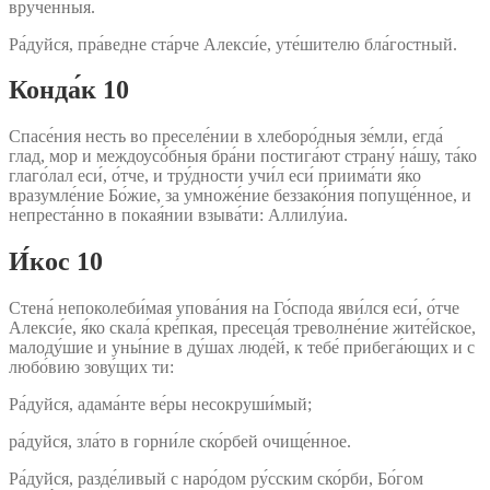
вруче́нныя.
Ра́дуйся, пра́ведне ста́рче Алекси́е, уте́шителю бла́гостный.
Конда́к 10
Спасе́ния несть во преселе́нии в хлеборо́дныя зе́мли, егда́
глад, мор и междоусо́бныя бра́ни постига́ют страну́ на́шу, та́ко
глаго́лал еси́, о́тче, и тру́дности учи́л еси́ приима́ти я́ко
вразумле́ние Бо́жие, за умноже́ние беззако́ния попуще́нное, и
непреста́нно в покая́нии взыва́ти: Аллилу́иа.
И́кос 10
Стена́ непоколеби́мая упова́ния на Го́спода яви́лся еси́, о́тче
Алекси́е, я́ко скала́ кре́пкая, пресеца́я треволне́ние жите́йское,
малоду́шие и уны́ние в ду́шах люде́й, к тебе́ прибега́ющих и с
любо́вию зову́щих ти:
Ра́дуйся, адама́нте ве́ры несокруши́мый;
ра́дуйся, зла́то в горни́ле ско́рбей очище́нное.
Ра́дуйся, разде́ливый с наро́дом ру́сским ско́рби, Бо́гом