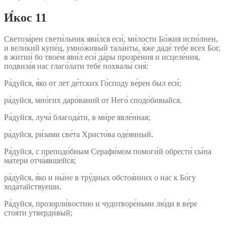
И́кос 11
Светоза́рен свети́льник яви́лся еси́, ми́лости Бо́жия испо́лнен,
и вели́кий купе́ц, умно́живый тала́нты, я́же даде́ тебе́ всех Бог,
в житии́ бо твое́м яви́л еси́ да́ры прозре́ния и исцеле́ния,
подвиза́я нас глаго́лати тебе́ похвалы́ сия́:
Ра́дуйся, я́ко от лет де́тских Го́споду ве́рен был еси́;
ра́дуйся, мно́гих даро́ваний от Него́ сподо́бивыйся.
Ра́дуйся, луча́ благода́ти, в ми́ре явле́нная;
ра́дуйся, ри́зами све́та Христо́ва оде́янный.
Ра́дуйся, с преподо́бным Серафи́мом помоги́й обрести́ сы́на
ма́тери отча́явшейся;
ра́дуйся, я́ко и ны́не в тру́дных обстоя́ниих о нас к Бо́гу
хода́тайствуеши.
Ра́дуйся, прозорли́востию и чудотворе́ньми лю́ди в ве́ре
стоя́ти утверди́вый;