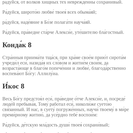
ра́дуйся, от волко́в хи́щных тех неврежде́нны сохрани́вый.
Ра́дуйся, широто́ю любве́ твоея́ всех обыма́яй;
ра́дуйся, наде́яние в Бо́зе полага́ти науча́яй.
Ра́дуйся, пра́ведне ста́рче Алекси́е, уте́шителю бла́гостный.
Конда́к 8
Стра́нныя приима́ти тща́ся, при хра́ме свое́м прию́т сирота́м
учреди́л еси́, назида́я их сло́вом и житие́м свои́м, да
возраста́юще в благо́м попече́нии и любве́, благода́рственно
воспева́ют Бо́гу: Аллилу́иа.
И́кос 8
Весь Бо́гу предстоя́л еси́, пра́ведне о́тче Алекси́е, и, посреде́
люде́й пребыва́я, Тому́ рабо́тал еси́, николи́же суето́ю
свя́занный. И нас, в суету́ погруже́нных, научи́ твоему́ в ми́ре
преми́рному житию́, да усе́рдно тебе́ воспои́м:
Ра́дуйся, де́тскую мла́дость души́ твоея́ сохрани́вый;