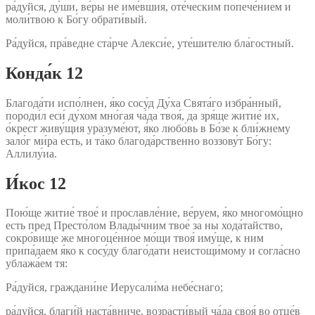
ра́дуйся, ду́ши, ве́ры не име́вшия, оте́ческим попече́нием и
моли́твою к Бо́гу обрати́вый.
Ра́дуйся, пра́ведне ста́рче Алекси́е, уте́шителю бла́гостный.
Конда́к 12
Благода́ти испо́лнен, я́ко сосу́д Ду́ха Свята́го избра́нный,
породи́л еси́ ду́хом мно́гая ча́да твоя́, да зря́ще житие́ их,
о́крест живу́щия уразуме́ют, я́ко любо́вь в Бо́зе к бли́жнему
зало́г ми́ра есть, и та́ко благода́рственно воззову́т Бо́гу:
Аллилу́иа.
И́кос 12
Пою́ще житие́ твое́ и прославле́ние, ве́руем, я́ко многомо́щно
есть пред Престо́лом Влады́чним твое́ за ны хода́тайство,
сокро́вище же многоце́нное мо́щи твоя́ иму́ще, к ним
припа́даем я́ко к сосу́ду благо́дати неистощи́мому и согла́сно
ублажа́ем тя:
Ра́дуйся, граждани́не Иерусали́ма небе́снаго;
ра́дуйся, благи́й наста́вниче, возрасти́вый ча́да своя́ во отце́в