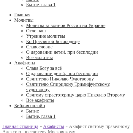
Бытие, глава 1
Главная
Молитвы
Молитва за воинов России на Украине
Отче наш
Утренние молитвы
Ко Пресвятой Богородице
Славословие
О даровании детей, при бесплодии
Вcе молитвы
Акафисты
Слава Богу за всё
О даровании детей, при бесплодии
Святителю Николаю Чудотворцу
Святителю Спиридону Тримифунтскому,
чудотворцу
Святому страстотерпцу царю Николаю Второму
Все акафисты
Библия онлайн
Бытие
Бытие, глава 1
Главная страница
»
Акафисты
»
Акафист святому праведному
Алексию, пресвитеру Московскому