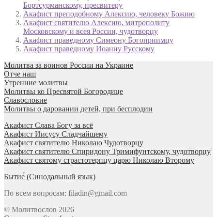
Бортсурманскому, пресвитеру
Акафист преподобному Алексию, человеку Божию
Акафист святителю Алексию, митрополиту
Московскому и всея России, чудотворцу
Акафист праведному Симеону Богоприимцу
Акафист праведному Иоанну Русскому
Молитва за воинов России на Украине
Отче наш
Утренние молитвы
Молитвы ко Пресвятой Богородице
Славословие
Молитвы о даровании детей, при бесплодии
Акафист Слава Богу за всё
Акафист Иисусу Сладчайшему
Акафист святителю Николаю Чудотворцу
Акафист святителю Спиридону Тримифунтскому, чудотворцу
Акафист святому страстотерпцу царю Николаю Второму
Бытие́ (Синодальный язык)
По всем вопросам: filadin@gmail.com
© Молитвослов 2026