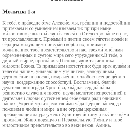
Молитва 1‑я
К тебе́, о пра́ведне о́тче Алекси́е, мы, гре́шнии и недосто́йнии,
притека́ем и со умиле́нием взыва́ем ти: при́зри ны́не
ми́лостивно с высоты́ святы́я своея́ на Оте́чество на́ше и нас,
тя прославля́ющих. Прие́мый в житии́ свое́м тя́готы люде́й и
се́рдцем ми́лующим понесы́й ско́рби их, приими́ в
моли́твенное твое́ предста́тельство и нас, грехми́ мно́гими
обремене́нных и суето́ю ми́ра сего́ утружде́нных.В тебе́, о
ди́вный ста́рче, просла́вися Госпо́дь, яви́в тя таи́нника
ми́лости Бо́жия. Тя призыва́ем неотсту́пно: бу́ди врач душа́м и
телесе́м на́шим, уныва́ющим уте́шитель, малоду́шным
дерзнове́ние низпосли́, помраче́нных зло́бою всепроще́нию
научи́, воздержа́нию спосо́бствуй. Воспламени́, благи́й
де́лателю виногра́да Христо́ва, хла́дная сердца́ на́ша
ре́вностию служе́ния твоего́, научи́ моли́тве непреста́нней и
де́ятельней любви́ с утесне́нием себе́ бла́га ра́ди бли́жних
на́ших. Укрепи́ моли́твами твои́ми ча́да Це́ркве на́шея, да
поживе́м в любви́ и ми́ре, а вне огра́ды церко́вныя
пребыва́ющия да уразуме́ют Христо́ву и́стину и вку́пе с на́ми
просла́вят Животворя́щую и Неразде́льную Тро́ицу и твое́
ми́лостивное предста́тельство во ве́ки веко́в. Ами́нь.