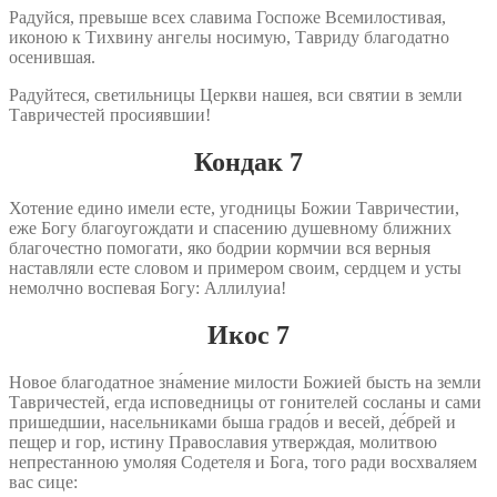
Радуйся, превыше всех славима Госпоже Всемилостивая,
иконою к Тихвину ангелы носимую, Тавриду благодатно
осенившая.
Радуйтеся, светильницы Церкви нашея, вси святии в земли
Тавричестей просиявшии!
Кондак 7
Хотение едино имели есте, угодницы Божии Тавричестии,
еже Богу благоугождати и спасению душевному ближних
благочестно помогати, яко бодрии кормчии вся верныя
наставляли есте словом и примером своим, сердцем и усты
немолчно воспевая Богу: Аллилуиа!
Икос 7
Новое благодатное зна́мение милости Божией бысть на земли
Тавричестей, егда исповедницы от гонителей сосланы и сами
пришедшии, насельниками быша градо́в и весей, де́брей и
пещер и гор, истину Православия утверждая, молитвою
непрестанною умоляя Содетеля и Бога, того ради восхваляем
вас сице: