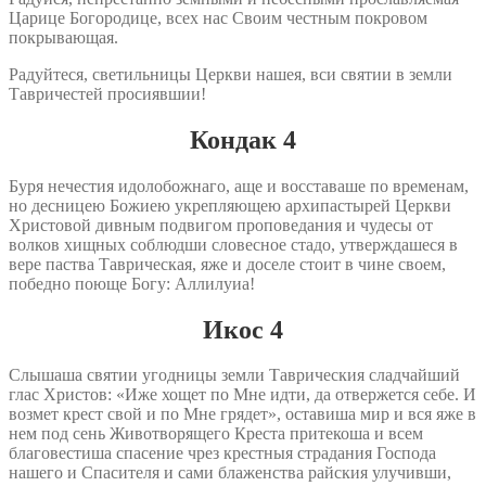
Царице Богородице, всех нас Своим честным покровом
покрывающая.
Радуйтеся, светильницы Церкви нашея, вси святии в земли
Тавричестей просиявшии!
Кондак 4
Буря нечестия идолобожнаго, аще и восставаше по временам,
но десницею Божиею укрепляющею архипастырей Церкви
Христовой дивным подвигом проповедания и чудесы от
волков хищных соблюдши словесное стадо, утверждашеся в
вере паства Таврическая, яже и доселе стоит в чине своем,
победно поюще Богу: Аллилуиа!
Икос 4
Слышаша святии угодницы земли Таврическия сладчайший
глас Христов: «Иже хощет по Мне идти, да отвержется себе. И
возмет крест свой и по Мне грядет», оставиша мир и вся яже в
нем под сень Животворящего Креста притекоша и всем
благовестиша спасение чрез крестныя страдания Господа
нашего и Спасителя и сами блаженства райския улучивши,