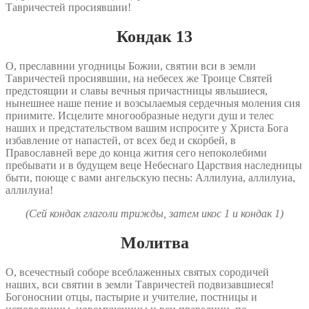
Тавричестей просиявшии!
Кондак 13
O, преславнии угодницы Божии, святии вси в земли
Тавричестей просиявшии, на небесех же Троице Святей
предстоящии и славы вечныя причастницы явльшиеся,
нынешнее наше пение и возсылаемыя сердечныя моления сия
приимите. Исцелите многообразные недуги душ и телес
наших и предстательством вашим испросите у Христа Бога
избавление от напастей, от всех бед и ско́рбей, в
Православней вере до конца жития сего непоколебими
пребывати и в будущем веце Небеснаго Царствия наследницы
быти, поюще с вами ангельскую песнь: Аллилуиа, аллилуиа,
аллилуиа!
(Сей кондак глаголи трижды, затем икос 1 и кондак 1)
Молитва
O, всечестный соборе всеблаженных святых сородичей
наших, вси святии в земли Тавричестей подвизавшиеся!
Богоноснии отцы, пастырие и учителие, постницы и