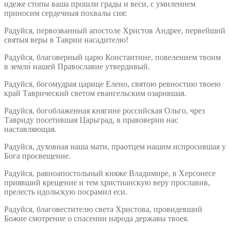
идеже стопы ваша прошли грады и веси, с умилением
приносим сердечныя похвалы сия:
Радуйся, первозванный апостоле Христов Андрее, первейший
святыя веры в Таврии насадителю!
Радуйся, благоверный царю Константине, повелением твоим
в земли́ нашей Православие утвердивый.
Радуйся, богомудрая царице Елено, святою ревностию твоею
край Таврический светом евангельским озарившая.
Радуйся, богоблаженная княгине российская Ольго, чрез
Тавриду посетившая Царьград, в правоверии нас
наставляющая.
Радуйся, духовная наша мати, праотцем нашим испросившая у
Бога просвещение.
Радуйся, равноапостольный княже Владимире, в Херсонесе
приявший крещение и тем христианскую веру прославив,
прелесть идольскую посрамил еси.
Радуйся, благовестителю света Христова, провидевший
Божие смотрение о спасении народа державы твоея.