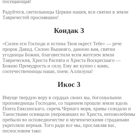
посещающая!
Радуйтеся, светильницы Церкви нашея, вси святии в земли
Тавричестей просиявшии!
Кондак 3
«Силен еси Господи и истина Твоя окрест Тебе» — рече
пророк Давид. Силою Вышняго, данною вам, святии
угодницы Божии, благовестили всем жителем земли
Таврическия, Христа Ра́спята и Христа Воскресшаго —
Божию Премудрость и силу. Ему же купно с вами,
соотечественницы наши, поем: Аллилуиа!
Икос 3
Имуще твердую веру в сердцах своих вы, богохвальнии
проповедницы Господни, со тщанием прошли зе́мли вдоль
Понта Евксинскаго, сиречь Че́рнаго моря, храмы созидали и
Таинствами освящали уверовавших во Христа, непоколебимы
пребыли во исповедничестве и мученическими страданьми
укрепляли верныя. Того ради все мы, прославляя вас,
песнословим тако: