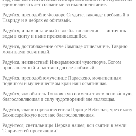
единонадесять лет сосланный за иконопочитание.
Радуйся, преподобне Феодоре Студите, такожде пребывый в
Тавриду и в дебрях ея обитавый.
Радуйся, и нам оставивый свое благословение — источник
воды в скиту и ныне преизливающийся.
Радуйся, достоблаженне отче Лампаде отшельниче, Таврию
молитвами освятивый.
Радуйся, неизвестный Инкерманский чудотворче, Богом
прославленный и паствою доселе любимый.
Радуйся, преподобномученице Параскево, молитвенным
подвигом и мученичеством край наш освятившая.
Радуйся, яко обитель Топловскую о имени твоем основа́нную,
благословляющая и силу чудотворений зде являющая.
Радуйся, славно превознесенная Царице Небесная, чрез икону
Бахчисарайскую всех нас благословляющая.
Радуйтеся, светильницы Церкви нашея, вси святии в земли
Тавричестей просиявшии!