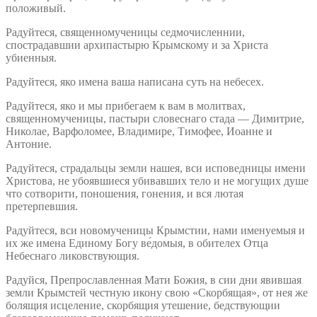
положивый.
Радуйтеся, священномученицы седмочисленнии,
спострадавшии архипастырю Крымскому и за Христа
убиенныя.
Радуйтеся, яко имена ваша написана суть на небесех.
Радуйтеся, яко и мы прибегаем к вам в молитвах,
священномученицы, пастыри словеснаго стада — Димитрие,
Николае, Варфоломее, Владимире, Тимофее, Иоанне и
Антоние.
Радуйтеся, страдальцы земли нашея, вси исповедницы имени
Христова, не убоявшиеся убивавших тело и не могущих душе
что сотворити, поношения, гонения, и вся лютая
претерпевшия.
Радуйтеся, вси новомученицы Крымстии, нами именуемыя и
их же имена Единому Богу ве́домыя, в обителех Отца
Небеснаго ликовствующия.
Радуйся, Препрославленная Мати Божия, в сии дни явившая
земли Крымстей честную икону свою «Скорбящая», от нея же
болящия исцеление, скорбящия утешение, бедствующии