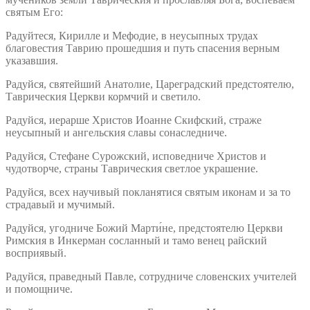
святым Его:
Радуйтеся, Кирилле и Мефодие, в неусыпных трудах
благовестия Таврию прошедшия и путь спасения верным
указавшия.
Радуйся, святейший Анатолие, Цареградский предстоятелю,
Таврическия Церкви кормчий и светило.
Радуйся, иерарше Христов Иоанне Скифский, страже
неусыпный и ангельския славы сонаследниче.
Радуйся, Стефане Сурожский, исповедниче Христов и
чудотворче, страны Таврическия светлое украшение.
Радуйся, всех научивый покланятися святым иконам и за то
страдавый и мучимый.
Радуйся, угодниче Божий Марти́не, предстоятелю Церкви
Римския в Инкерман сосланный и тамо венец райский
восприявый.
Радуйся, праведный Павле, сотрудниче словенских учителей
и помощниче.