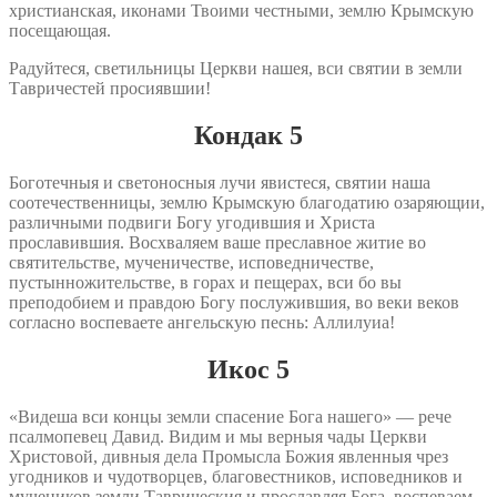
христианская, иконами Твоими честными, землю Крымскую
посещающая.
Радуйтеся, светильницы Церкви нашея, вси святии в земли
Тавричестей просиявшии!
Кондак 5
Боготечныя и светоносныя лучи явистеся, святии наша
соотечественницы, землю Крымскую благодатию озаряющии,
различными подвиги Богу угодившия и Христа
прославившия. Восхваляем ваше преславное житие во
святительстве, мученичестве, исповедничестве,
пустынножительстве, в горах и пещерах, вси бо вы
преподобием и правдою Богу послужившия, во веки веков
согласно воспеваете ангельскую песнь: Аллилуиа!
Икос 5
«Видеша вси концы земли спасение Бога нашего» — рече
псалмопевец Давид. Видим и мы верныя чады Церкви
Христовой, дивныя дела Промысла Божия явленныя чрез
угодников и чудотворцев, благовестников, исповедников и
мучеников земли Таврическия и прославляя Бога, воспеваем