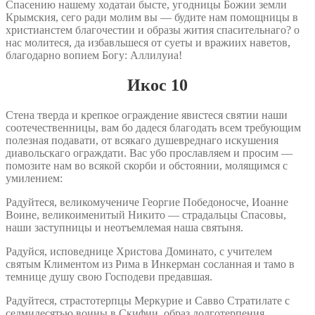
Спасению нашему ходатаи бысте, угодницы Божии земли
Крымския, сего ради молим вы — будите нам помощницы в
христианстем благочестии и образы жития спасительнаго? о
нас молитеся, да избавльшеся от суеты и вражиих наветов,
благодарно вопием Богу: Аллилуиа!
Икос 10
Стена тверда и крепкое ограждение явистеся святии наши
соотечественницы, вам бо дадеся благодать всем требующим
полезная подавати, от всякаго душевреднаго искушения
диавольскаго ограждати. Вас убо прославляем и просим —
помозите нам во всякой скорби и обстоянии, молящимся с
умилением:
Радуйтеся, великомучениче Георгие Победоносче, Иоанне
Воине, великоименитый Никито — страдальцы Спасовы,
наши заступницы и неотъемлемая наша святыня.
Радуйся, исповеднице Христова Доминато, с учителем
святым Климентом из Рима в Инкерман сосланная и тамо в
темнице душу свою Господеви предавшая.
Радуйтеся, страстотерпцы Меркурие и Савво Стратилате с
седмидесятью воины в Скифии, образ долготерпения