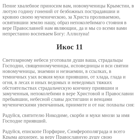
Пение хвалебное приносим вам, новомученицы Крымстии, в
лютую годину гонений от безбожных пострадавшии и
кровию своею мученическою, за Христа проливаемою,
освятившии землю нашу, образ непоколебимаго стояния в
вере Православней нам являющии, да и мы со всеми вами
непрестанно воспеваем Богу: Аллилуиа!
Икос 11
Светозарному небеси уготовали души ваша, страдальцы
Господни, священномученицы, исповедницы и вси святии
новомученицы, знаемии и незнаемии, в ссылках, в
темничных узах всякия муки приявшии, от хлада, глада и
огня, в лесах и иных ведомых и неведомых тяжких
обстоятельствах страдальческую кончину приявшии и
замученныя, непоколебими в вере Христовой и Православии
пребывшии, небесной славы достигшии и венцами
мученическими увенча́нныя, приимите и от нас похвалы сия:
Радуйся, святителю Никодиме, скорби и муки мнози за имя
Господне приявший.
Радуйся, епископе Порфирие, Симферополяграда и всего
Крыма архиерее, за веру Православную душу свою