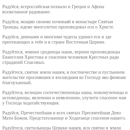
Радуйся, всероссийская похвало и Греции и Афона
всежеланное радование.
Радуйся, мощми своими почиваяй в монастыре Святыя
Троицы, идеже многолетно проповедовал еси о Христе.
Радуйся, дивными и многими чудесы удивил еси и зде
притекающих к тебе и в стране Восточныя Церкви.
Радуйтеся, земнии сродницы наши, вернии проповедницы
Евангелия Христова и спасения человеков Крестных ради
страданий Спасовых.
Радуйтеся, святии земли нашея, в постничестве и пустыннем
жительстве просиявшия и восшедшия ко Господу яко фимиам
благоуханный.
Радуйтеся, велиции соотечественницы наша, новомученицы и
исповедницы, явленнии и неявленнии, улучити спасение нам
у Господа ходатайствующия.
Радуйся, Пречестнейшая и всех святых Пресвятейшая Дево
Мати Божия, Предстательнице и Ходатаице спасения нашего.
Радуйтеся, светильницы Церкви нашея, вси святии в земли