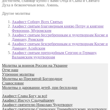
достигнем, славяще купно с вами Отца и Сына и Святаго
Духа в безконечныя веки. Аминь.
Другие молитвы
Акафист Собору Всех Святых
Акафист святым благоверным князю Петру и княгине
Февронии, Муромским
Акафист святым бессребреникам и чудотворцам Косме и
Дамиану, Римским
Акафист святым безсребреникам и чудотворцам Косме и
Дамиану Асийским
Акафист святым преподобным Сергию и Герману,
Валаамским чудотворцам
Молитва за воинов России на Украине
Отче наш
Утренние молитвы
Молитвы ко Пресвятой Богородице
Славословие
Молитвы о даровании детей, при бесплодии
Акафист Слава Богу за всё
Акафист Иисусу Сладчайшему
Акафист святителю Николаю Чудотворцу
Акафист святителю Спиридону Тримифунтскому, чудотворцу