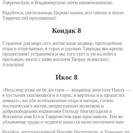
Таврическую и Владимирскою затем наименованною.
Радуйтеся, светильницы Церкви нашея, вси святии в земли
Тавричестей просиявшии!
Кондак 8
Странное для мира сего житие ваше видяще, преподобнии
отцы и отшельники, в горах и удолиях Тавриды яко крины
процветшия? устранимся и мы того сует и ум на небеса
преложше, вкупе с вами воспоем Творцу всяческих:
Аллилуиа!
Икос 8
«Весь мир ихже не бе достоин — вещающу апостолу Павлу —
в пустынях скитающеся и в горах, в вертепах и в пропастех
земных», вы убо всеблаженнии отцы и матери, стезею
постническаго жития, непрестанною молитвою и
добропобедными подвигами Господу благоугодили и
Всесвятое имя Его в Тавричестем крае прославили. Тем же
ублажающе труды и подвиги ваша согласно воспеваем вам:
Радуйся, ангелоподобный Иосифе Песнописче, в Херсонес на