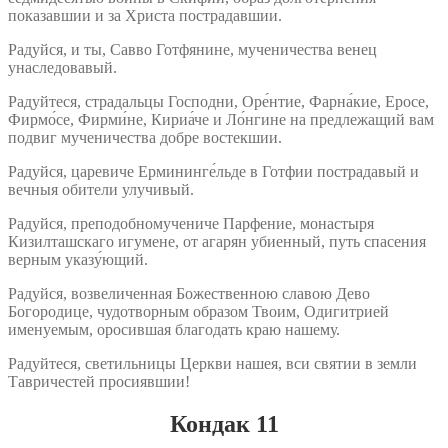
показавшии и за Христа пострадавшии.
Радуйся, и ты, Савво Готфянине, мученичества венец
унаследовавый.
Радуйтеся, страдальцы Господни, Оре́нтие, Фарна́кие, Еросе,
Фирмо́се, Фирми́не, Кириа́че и Ло́нгине на предлежащий вам
подвиг мученичества добре востекшии.
Радуйся, царевиче Ермининге́льде в Готфии пострадавый и
вечныя обители улучивый.
Радуйся, преподобномучениче Парфение, монастыря
Кизилташскаго игумене, от агарян убиенный, путь спасения
верным указу́ющий.
Радуйся, возвеличенная Божественною славою Дево
Богородице, чудотворным образом Твоим, Одигитрией
именуемым, оросившая благодать краю нашему.
Радуйтеся, светильницы Церкви нашея, вси святии в земли
Тавричестей просиявшии!
Кондак 11