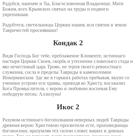
Радуйся, наипаче и Ты, Благословенная Владычице, Мати
Божия, всех Крымских святых на труды и подвиги
укрепившая.
Радуйтеся, светильницы Церкви нашея, вси святии в земли
Тавричестей просиявшии!
Кондак 2
Видя Господь Бог тебе, преблаженне Клименте, истиннаго
пастыря Церкви Своея, скорбь и утеснение словеснаго стада и
яко нечестивый царь Троян, не терпя твоего ревностнаго
служения, сосла в пределы Тавриды в каменоломни
Инкерманския. Зде же в горьких работах пребывая, вкупе со
ученики устроял еси храмы, приводя ко Христу, восхвалял
Бога Промыслителя, с верою и любовию воспевая Ему
победную песнь: Аллилуиа!
Икос 2
Разумом истиннаго богопознания неверных людей Тавриды
древния верою Христовою просветили есте, проповедницы
богоноснии, вразумляя тех силою словес ваших и дивных