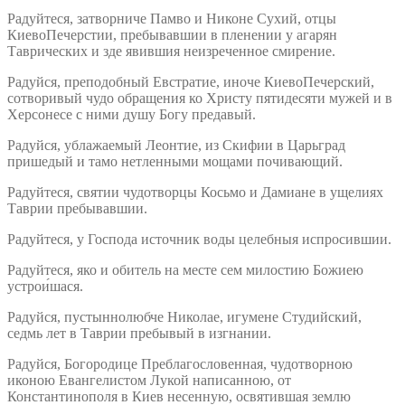
Радуйтеся, затворниче Памво и Никоне Сухий, отцы
КиевоПечерстии, пребывавшии в пленении у агарян
Таврических и зде явившия неизреченное смирение.
Радуйся, преподобный Евстратие, иноче КиевоПечерский,
сотворивый чудо обращения ко Христу пятидесяти мужей и в
Херсонесе с ними душу Богу предавый.
Радуйся, ублажаемый Леонтие, из Скифии в Царьград
пришедый и тамо нетленными мощами почивающий.
Радуйтеся, святии чудотворцы Косьмо и Дамиане в ущелиях
Таврии пребывавшии.
Радуйтеся, у Господа источник воды целебныя испросившии.
Радуйтеся, яко и обитель на месте сем милостию Божиею
устрои́шася.
Радуйся, пустыннолюбче Николае, игумене Студийский,
седмь лет в Таврии пребывый в изгнании.
Радуйся, Богородице Преблагословенная, чудотворною
иконою Евангелистом Лукой написанною, от
Константинополя в Киев несенную, освятившая землю