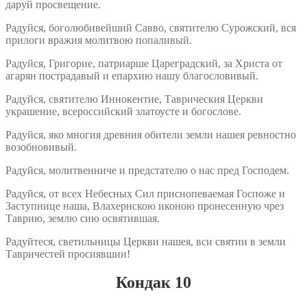
даруй просвещение.
Радуйся, боголюбивейший Савво, святителю Сурожский, вся
прилоги вражия молитвою попаливый.
Радуйся, Григорие, патриарше Цареградский, за Христа от
агарян пострадавый и епархию нашу благословивый.
Радуйся, святителю Иннокентие, Таврическия Церкви
украшение, всероссийский златоусте и богослове.
Радуйся, яко многия древния обители земли нашея ревностно
возобновивый.
Радуйся, молитвенниче и предстателю о нас пред Господем.
Радуйся, от всех Небесных Сил приснопеваемая Госпоже и
Заступнице наша, Влахернскою иконою пронесенную чрез
Таврию, землю сию освятившая.
Радуйтеся, светильницы Церкви нашея, вси святии в земли
Тавричестей просиявшии!
Кондак 10