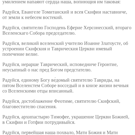
умилением напаяют сердца наша, вопиющия им таковая:
Радуйся, Евангеле Томитанский и всея Скифии наставниче,
от земли к небесем востекий.
Радуйся, святителю Господень Еферие Херсонесский, втораго
Вселенскаго Собора председателю.
Радуйся, великий вселенский учителю Иоанне Златоусте, об
устроении Скифския и Таврическия Церкви имевый
попечение велие.
Радуйся, иерарше Таврический, исповедниче Геронтие,
неусыпный о нас пред Богом предстателю.
Радуйся, единому Богу ве́домый святителю Тавриды, на
пятом Вселенстем Соборе восседый и в книзе жизни вечныя
со Вселенскими отцы вписанный.
Радуйся, достоблаженне Феотиме, святителю Скифский,
благовестителю спасения.
Радуйся, архипастырю Тимофее, украшение Церкви Божией,
в Скифии и Готфии потрудивыйся.
Радуйся, первейшая наша похвало, Мати Божия и Мати