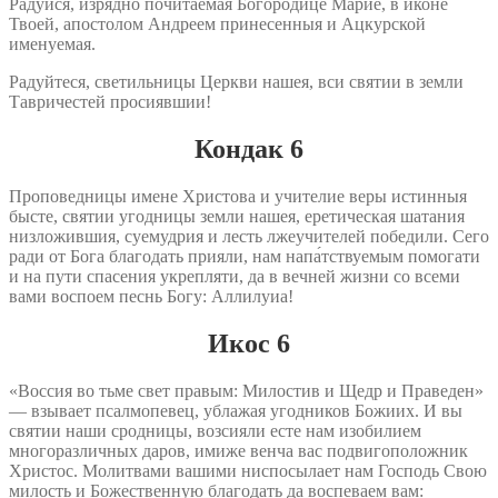
Радуйся, изрядно почитаемая Богородице Марие, в иконе
Твоей, апостолом Андреем принесенныя и Ацкурской
именуемая.
Радуйтеся, светильницы Церкви нашея, вси святии в земли
Тавричестей просиявшии!
Кондак 6
Проповедницы имене Христова и учителие веры истинныя
бысте, святии угодницы земли нашея, еретическая шатания
низложившия, суемудрия и лесть лжеучителей победили. Сего
ради от Бога благодать прияли, нам напа́тствуемым помогати
и на пути спасения укрепляти, да в вечней жизни со всеми
вами воспоем песнь Богу: Аллилуиа!
Икос 6
«Воссия во тьме свет правым: Милостив и Щедр и Праведен»
— взывает псалмопевец, ублажая угодников Божиих. И вы
святии наши сродницы, возсияли есте нам изобилием
многоразличных даров, имиже венча вас подвигоположник
Христос. Молитвами вашими ниспосылает нам Господь Свою
милость и Божественную благодать да воспеваем вам: