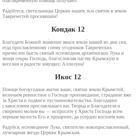
благовременную помощь получают.
Радуйтеся, светильницы Церкви нашея, вси святии в земли
Тавричестей просиявшии!
Кондак 12
Благодати Божией зна́мение явися земли́ нашей во дни сия,
егда прославленному сонму угодников Таврических
причислен бысть святый исповедник архиепископ Лука и
мощи откры Господь, благословляя паству Крымскую в
веселии и радости зовущих: Аллилуиа!
Икос 12
Поюще богоугодное житие ваше, святии земли Крымстей,
величаем ревностное о Господе проповедание, страдание яже
за Христа и подвиги пустынножительства, благодарно
славословим прославльшаго вас Творца и Благодателя и
смиренно молим вы — испросите у Христа Господа всем
верным милость Его и прощение, да усердно воспоем вам:
Радуйся, исповедниче Луко, святителю новопрославленный,
лучезарная звездо Церкви Крымския.