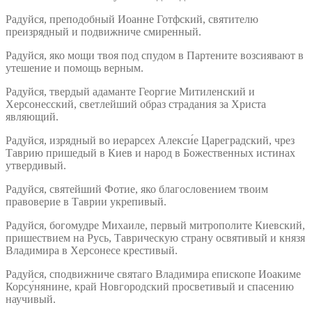
Радуйся, преподобный Иоанне Готфский, святителю
преизрядный и подвижниче смиренный.
Радуйся, яко мощи твоя под спудом в Партените возсиявают в
утешение и помощь верным.
Радуйся, твердый адаманте Георгие Митиленский и
Херсонесский, светлейший образ страдания за Христа
являющий.
Радуйся, изрядный во иерарсех Алекси́е Цареградский, чрез
Таврию пришедый в Киев и народ в Божественных истинах
утвердивый.
Радуйся, святейший Фотие, яко благословением твоим
правоверие в Таврии укрепивый.
Радуйся, богомудре Михаиле, первый митрополите Киевский,
пришествием на Русь, Таврическую страну освятивый и князя
Владимира в Херсонесе крестивый.
Радуйся, сподвижниче святаго Владимира епископе Иоакиме
Корсу́нянине, край Новгородский просветивый и спасению
научивый.