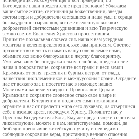
исповедницы, новомученицы и вси праведнии, по
Богородице наши предстателие пред Господем! Ублажаем
ваше святое житие, светильницы Божественнии, зве́зды
светом веры и добродетели светящиеся и наша умы и сердца
богомудренне озаряющия, всю же вселенную высоких
добродетелей светлостьми удивившия и всю Таврическую
землю светом Евангелия Христова просветившия.
Приимите похвальная словеса сия, наша к вам усердныя
молитвы и коленопреклонения, яже вам приносим. Светлое
празднетство в честь и память вашу совершаемое нами,
обымите яко воню благоухания и жертву благоприятну.
Умоляем вашу богоподражательную любовь, предстателие
наша и покровителие: сохраните вся грады и веси земли
Крымския от огня, трясения и бурных ветров, от глада,
нашествия иноплеменников и междуусобныя брани. Оградите
нас от всякаго зла и посетите нас в немощех наших.
Молитвами вашими утвердите Православие Церкви
Крымския и сохраните словесное стадо свое в вере и
добродетели. В терпении и подвизех сами пожившии,
оградите и нас от прелести мира сего лукаваго, да отвергшеся
себе и вземше крест, последуем Христу. Помяните нас у
Престола Вседержителя Бога, Ему же предстояще и со ангелы
ликовствующе, можете и нам, напа́тствуемым, помощи́, да
безбедно преплывше житейскую пучину и невредимо
соблюдше сокровище веры, пристанища вечнаго спасения