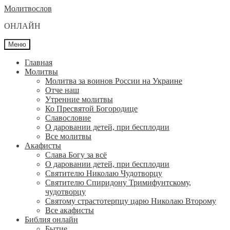
Перейти
Перейти
Молитвослов
к
к
ОНЛАЙН
навигации
содержимому
Меню
Главная
Молитвы
Молитва за воинов России на Украине
Отче наш
Утренние молитвы
Ко Пресвятой Богородице
Славословие
О даровании детей, при бесплодии
Вcе молитвы
Акафисты
Слава Богу за всё
О даровании детей, при бесплодии
Святителю Николаю Чудотворцу
Святителю Спиридону Тримифунтскому,
чудотворцу
Святому страстотерпцу царю Николаю Второму
Все акафисты
Библия онлайн
Бытие