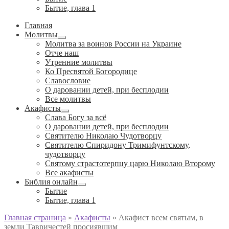
Бытие, глава 1
Главная
Молитвы
Развернутое
Молитва за воинов России на Украине
вложенное
Отче наш
меню
Утренние молитвы
Ко Пресвятой Богородице
Славословие
О даровании детей, при бесплодии
Вcе молитвы
Акафисты
Развернутое
Слава Богу за всё
вложенное
О даровании детей, при бесплодии
меню
Святителю Николаю Чудотворцу
Святителю Спиридону Тримифунтскому,
чудотворцу
Святому страстотерпцу царю Николаю Второму
Все акафисты
Библия онлайн
Развернутое
Бытие
вложенное
Бытие, глава 1
меню
Главная страница
»
Акафисты
»
Акафист всем святым, в
земли Тавричестей просиявшим