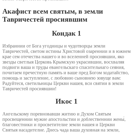
Акафист всем святым, в земли
Тавричестей просиявшим
Кондак 1
Избраннии от Бога угодницы и чудотворцы земли
Тавричестей, светом истины Христовой озареннии и в южнем
крае сем отечества нашего и во вселенней просиявшии, яко
звезды светлыя Церковь Крымскую украсившии, восхваляя
подвиги ваша и труды евангельскаго спасительнаго сеяния,
почитаем пречестную память и ваше пред Богом ходатайство,
помощь и заступление, с любовию сыновнею зовуще вам:
Радуйтеся, светильницы Церкви нашея, вси святии в земли
Тавричестей просиявшии!
Икос 1
Ангельскому поревновавши житию и Духом Святым
просвещеннии мужие апостольстии и доблественнии жены́,
благовестники и просветителие земли нашея и Церкви
Святыя насадителие. Днесь чада ваша духовная на земли,