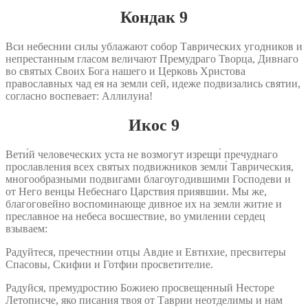
Кондак 9
Вси небеснии силы ублажают собор Таврических угодников и
непрестанным гласом величают Премудраго Творца, Дивнаго
во святых Своих Бога нашего и Церковь Христова
православных чад ея на земли сей, идеже подвизались святии,
согласно воспевает: Аллилуиа!
Икос 9
Вети́й человеческих уста не возмогут изрещи́ пречуднаго
прославления всех святых подвижников земли́ Таврическия,
многообразными подвигами благоугодившими Господеви и
от Него венцы Небеснаго Царствия приявшии. Мы же,
благоговейно воспоминающе дивное их на земли житие и
преславное на небеса восшествие, во умилении сердец
взываем:
Радуйтеся, пречестнии отцы Авдие и Евтихие, пресвитеры
Спасовы, Скифии и Готфии просветителие.
Радуйся, премудростию Божиею просвещенный Несторе
Летописче, яко писания твоя от Таврии неотделимы и нам