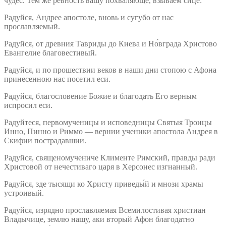
чудес. Тем же ревность вашу похваляюще, взываем сице:
Радуйся, Андрее апостоле, вновь и сугубо от нас
прославляемый.
Радуйся, от древния Тавриды до Киева и Но́вграда Христово
Евангелие благовестивый.
Радуйся, и по прошествии веков в наши дни стопою с Афона
принесенною нас посетил еси.
Радуйся, благословение Божие и благодать Его верным
испросил еси.
Радуйтеся, первомученицы и исповедницы Святыя Троицы
Инно, Пинно и Риммо — вернии ученики апостола Андрея в
Скифии пострадавшии.
Радуйся, священомучениче Клименте Римский, правды ради
Христовой от нечестиваго царя в Херсонес изгнанный.
Радуйся, зде тысящи ко Христу приведы́й и мнози храмы
устроивый.
Радуйся, изрядно прославляемая Всемилостивая христиан
Владычице, землю нашу, аки вторый Афон благодатно