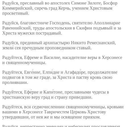
Радуйся, преславный во апостолех Симоне Зилоте, Босфор
Киммерийский, сиречь град Керчь, учением Христовым
просветивый.
Радуйся, благовестниче Господень, святителю Аполлинарие
Равеннийский, труды апостольския в Скифии подъявый и за
Христа мужески пострадавый.
Радуйся, предивный архипастырю Никито Ремесианский,
земли́ сея пречудным проповедником ставый.
Радуйтеся, Ефреме и Василие, насадителие веры в Херсонесе
и священномученицы.
Радуйтеся, Евге́ние, Елпи́дие и Агафадо́ре, продолжателие
подвигов в том же граде, за Христа и паству кровь свою
пролиявшии.
Радуйтеся, Ефе́рие и Капи́тоне, преславными чудесы в
христианскую веру град и страну приведшии.
Радуйтеся, вси седмочисленнии священномученицы, кровьми
вашими в Херсонесе Тавричестем Церковь Христову
утвердившии, от нея же и мы освящение прияхом.
Радуйся, непрестанно земными и небесными прославляемая