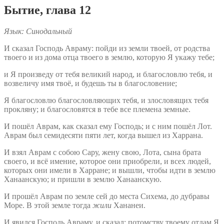
Бытие, глава 12
Язык: Синодальный
И сказал Господь Авраму: пойди из земли твоей, от родства
твоего и из дома отца твоего в землю, которую Я укажу тебе;
и Я произведу от тебя великий народ, и благословлю тебя, и
возвеличу имя твоё, и будешь ты в благословение;
Я благословлю благословляющих тебя, и злословящих тебя
прокляну; и благословятся в тебе все племена земные.
И пошёл Аврам, как сказал ему Господь; и с ним пошёл Лот.
Аврам был семидесяти пяти лет, когда вышел из Харрана.
И взял Аврам с собою Сару, жену свою, Лота, сына брата
своего, и всё имение, которое они приобрели, и всех людей,
которых они имели в Харране; и вышли, чтобы идти в землю
Ханаанскую; и пришли в землю Ханаанскую.
И прошёл Аврам по земле сей до места Сихема, до дубравы
Море. В этой земле тогда
жили
Хананеи.
И явился Господь Авраму, и сказал: потомству твоему отдам Я