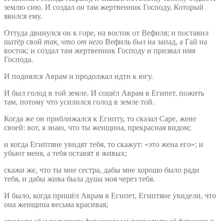
землю сию. И создал
он
там жертвенник Господу, Который
явился ему.
Оттуда двинулся он к горе, на восток от Вефиля; и поставил
шатёр свой
так, что от него
Вефиль
был
на запад, а Гай на
восток; и создал там жертвенник Господу и призвал имя
Господа.
И поднялся Аврам и продолжал идти к югу.
И был голод в той земле. И сошёл Аврам в Египет, пожить
там, потому что усилился голод в земле той.
Когда же он приближался к Египту, то сказал Саре, жене
своей: вот, я знаю, что ты женщина, прекрасная видом;
и когда Египтяне увидят тебя, то скажут: «это жена его»; и
убьют меня, а тебя оставят в живых;
скажи же, что ты мне сестра, дабы мне хорошо было ради
тебя, и дабы жива была душа моя через тебя.
И было, когда пришёл Аврам в Египет, Египтяне увидели, что
она женщина весьма красивая;