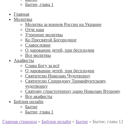
Бытие, глава 1
Главная
Молитвы
Молитва за воинов России на Украине
Отче наш
Утренние молитвы
Ко Пресвятой Богородице
Славословие
О даровании детей, при бесплодии
Вcе молитвы
Акафисты
Слава Богу за всё
О даровании детей, при бесплодии
Святителю Николаю Чудотворцу
Святителю Спиридону Тримифунтскому,
чудотворцу
Святому страстотерпцу царю Николаю Второму
Все акафисты
Библия онлайн
Бытие
Бытие, глава 1
Главная страница
»
Библия онлайн
»
Бытие
»
Бытие, глава 12