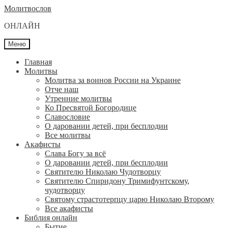
Перейти
Перейти
Молитвослов
к
к
ОНЛАЙН
навигации
содержимому
Меню
Главная
Молитвы
Молитва за воинов России на Украине
Отче наш
Утренние молитвы
Ко Пресвятой Богородице
Славословие
О даровании детей, при бесплодии
Вcе молитвы
Акафисты
Слава Богу за всё
О даровании детей, при бесплодии
Святителю Николаю Чудотворцу
Святителю Спиридону Тримифунтскому,
чудотворцу
Святому страстотерпцу царю Николаю Второму
Все акафисты
Библия онлайн
Бытие