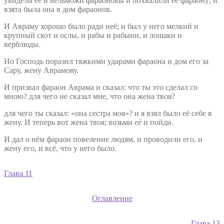
увидели её и вельможи фараоновы и похвалили её фараону; и
взята была она в дом фараонов.
И Авраму хорошо было ради неё; и был у него мелкий и
крупный скот и ослы, и рабы и рабыни, и лошаки и
верблюды.
Но Господь поразил тяжкими ударами фараона и дом его за
Сару, жену Аврамову.
И призвал фараон Аврама и сказал: что ты это сделал со
мною? для чего не сказал мне, что она жена твоя?
для чего ты сказал: «она сестра моя»? и я взял было её себе в
жену. И теперь вот жена твоя; возьми
её
и пойди.
И дал о нём фараон повеление людям, и проводили его, и
жену его, и всё, что у него было.
Глава 11
Оглавление
Глава 13