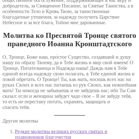
общественное богослужение, поддерживающее в нас веру и
добродетель, за Священное Писание, за Святые Таинства, а в
особенности Тело и Кровь Твою, за таинственные
благодатные утешения, за надежду получить Царствие
Небесное и за все блага, Тобою мне дарованные.
Молитва ко Пресвятой Троице святого
праведного Иоанна Кронштадтского
О, Троице, Боже наш, про́стое Существо, создавший и душу
нашу по образу Твоему, да в Тебе жизнь и мир свой имеем! О
Троице, Питательница и Надежда наша! Даждь нам в Тебе
единой всегда надежду свою полагать, в Тебе единой жизнь и
покой обретать. О Троице! Ты, как мать, носишь всех нас на
руках Своих и всех нас питаешь из рук Своих, как нежнейшая
мать! Ты никогда не забываешь и не забудешь нас; ибо Ты Сам
сказал: если и женщина забудет чадо свое – Я не забуду тебя,
то есть не перестану питать, охранять, защищать и
спасать тебя.
Другие молитвы
Редкие молитвы великих русских святых и
подвижников благочестия