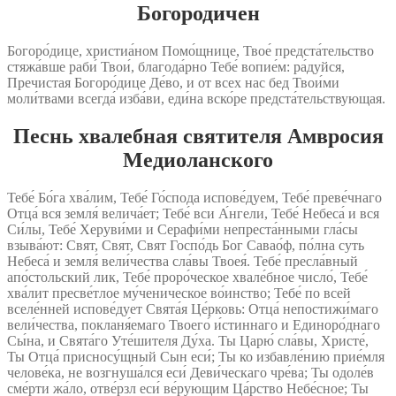
Богородичен
Богоро́дице, христиа́ном Помо́щнице, Твое́ предста́тельство
стяжа́вше раби́ Твои́, благода́рно Тебе́ вопие́м: ра́дуйся,
Пречистая Богоро́дице Де́во, и от всех нас бед Твои́ми
моли́твами всегда́ изба́ви, еди́на вско́ре предста́тельствующая.
Песнь хвалебная святителя Амвросия
Медиоланского
Тебе́ Бо́га хва́лим, Тебе́ Го́спода испове́дуем, Тебе́ преве́чнаго
Отца́ вся земля́ велича́ет; Тебе́ вси А́нгели, Тебе́ Небеса́ и вся
Си́лы, Тебе́ Херуви́ми и Серафи́ми непреста́нными гла́сы
взыва́ют: Свят, Свят, Свят Госпо́дь Бог Савао́ф, по́лна суть
Небеса́ и земля́ вели́чества сла́вы Твоея́. Тебе́ пресла́вный
апо́стольский лик, Тебе́ проро́ческое хвале́бное число́, Тебе́
хва́лит пресве́тлое му́ченическое во́инство; Тебе́ по всей
вселе́нней испове́дует Свята́я Це́рковь: Отца́ непостижи́маго
вели́чества, покланя́емаго Твоего́ и́стиннаго и Единоро́днаго
Сы́на, и Свята́го Уте́шителя Ду́ха. Ты Царю́ сла́вы, Христе́,
Ты Отца́ присносу́щный Сын еси́; Ты ко избавле́нию прие́мля
челове́ка, не возгнуша́лся еси́ Деви́ческаго чре́ва; Ты одоле́в
сме́рти жа́ло, отве́рзл еси́ ве́рующим Ца́рство Небе́сное; Ты