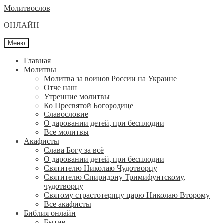
Перейти
Перейти
Молитвослов
к
к
ОНЛАЙН
навигации
содержимому
Меню
Главная
Молитвы
Молитва за воинов России на Украине
Отче наш
Утренние молитвы
Ко Пресвятой Богородице
Славословие
О даровании детей, при бесплодии
Вcе молитвы
Акафисты
Слава Богу за всё
О даровании детей, при бесплодии
Святителю Николаю Чудотворцу
Святителю Спиридону Тримифунтскому,
чудотворцу
Святому страстотерпцу царю Николаю Второму
Все акафисты
Библия онлайн
Бытие