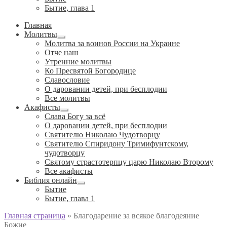
Бытие, глава 1
Главная
Молитвы
Развернутое
Молитва за воинов России на Украине
вложенное
Отче наш
меню
Утренние молитвы
Ко Пресвятой Богородице
Славословие
О даровании детей, при бесплодии
Вcе молитвы
Акафисты
Развернутое
Слава Богу за всё
вложенное
О даровании детей, при бесплодии
меню
Святителю Николаю Чудотворцу
Святителю Спиридону Тримифунтскому,
чудотворцу
Святому страстотерпцу царю Николаю Второму
Все акафисты
Библия онлайн
Развернутое
Бытие
вложенное
Бытие, глава 1
меню
Главная страница
»
Благодарение за всякое благодеяние
Божие