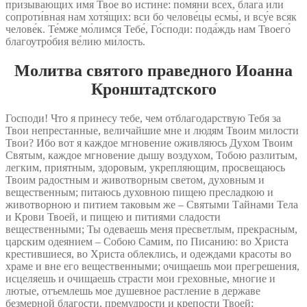
призыва́ющих и́мя Твое́ во и́стине: помяни́ всех, бла́га или́
сопроти́вная нам хотя́щих: вси бо челове́цы есмы́, и всу́е всяк
челове́к. Те́мже мо́лимся Тебе́, Го́споди: пода́ждь нам Твоего́
благоутро́бия ве́лию ми́лость.
Молитва святого праведного Иоанна
Кронштадтского
Господи! Что я принесу тебе, чем отблагодарствую Тебя за
Твои непрестанные, величайшие мне и людям Твоим милости
Твои? Ибо вот я каждое мгновение оживляюсь Духом Твоим
Святым, каждое мгновение дышу воздухом, Тобою разлитым,
легким, приятным, здоровым, укрепляющим, просвещаюсь
Твоим радостным и животворным светом, духовным и
вещественным; питаюсь духовною пищею пресладкою и
животворною и питием таковым же – Святыми Тайнами Тела
и Крови Твоей, и пищею и питиями сладости
вещественными; Ты одеваешь меня пресветлым, прекрасным,
царским одеянием – Собою Самим, по Писанию: во Христа
крестившиеся, во Христа облеклись, и одеждами красоты во
храме и вне его вещественными; очищаешь мои прегрешения,
исцеляешь и очищаешь страсти мои греховные, многие и
лютые, отъемлешь мое душевное растление в державе
безмерной благости, премудрости и крепости Твоей;