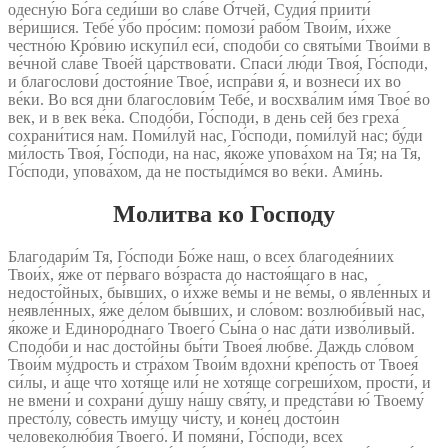
одесну́ю Бо́га седи́ши во сла́ве О́тчей, Судия́ приити́
ве́ришися. Тебе́ у́бо про́сим: помози́ рабо́м Твои́м, и́хже
честно́ю Кро́вию искупи́л еси́, сподо́би со святы́ми Твои́ми в
ве́чной сла́ве Твое́й ца́рствовати. Спаси́ лю́ди Твоя́, Го́споди,
и благослови́ достоя́ние Твое́, испра́ви я́, и вознеси́ их во
ве́ки. Во вся дни благослови́м Тебе́, и восхва́лим и́мя Твое́ во
век, и в век ве́ка. Сподо́би, Го́споди, в день сей без греха́
сохрани́тися нам. Поми́луй нас, Го́споди, поми́луй нас; бу́ди
ми́лость Твоя́, Го́споди, на нас, я́коже упова́хом на Тя; на Тя,
Го́споди, упова́хом, да не постыди́мся во ве́ки. Ами́нь.
Молитва ко Господу
Благодари́м Тя, Го́споди Бо́же наш, о всех благодея́ниих
Твои́х, я́же от пе́рваго во́зраста до настоя́щаго в нас,
недосто́йных, бы́вших, о и́хже ве́мы и не ве́мы, о явле́нных и
неявле́нных, я́же де́лом бы́вших, и сло́вом: возлюби́вый нас,
я́коже и Единоро́днаго Твоего́ Сы́на о нас да́ти изво́ливый.
Сподо́би и нас досто́йны бы́ти Твоея́ любве́. Даждь сло́вом
Твои́м му́дрость и стра́хом Твои́м вдохни́ кре́пость от Твоея́
си́лы, и а́ще что хотя́ще или́ не хотя́ще согреши́хом, прости́, и
не вмени́ и сохрани́ ду́шу на́шу свя́ту, и предста́ви ю́ Твоему́
престо́лу, со́весть иму́щу чи́сту, и коне́ц досто́ин
человеколю́бия Твоего́. И помяни́, Го́споди, всех