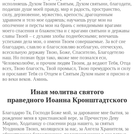
исполняешь Духом Твоим Святым, Духом святыни, благодати,
подаеши душе моей правду, мир и радость, пространство,
силу, дерзновение, мужество, крепость; драгоценным
здравием и тело мое одаряешь; научаешь руце мои на
ополчение и персты мои на брань с невидимыми врагами
моего спасения и блаженства и с врагами святыни и державы
славы Твоей – с духами злобы поднебесными; венчаешь
успехами дела мои, о имени Твоем совершаемые. За всё сие
благодарю, славлю и благословляю всеблагую, отеческую,
всесильную державу Твою, Боже, Спасителю, Благодетелю
наш. Но познан буди тако, якоже мне познался еси,
Человеколюбче, и прочим людям Твоим, да ведают Тебя, Отца
всех, Твою благость, Твой промысл, Твою премудрость и силу
и прославят Тебя со Отцем и Святым Духом ныне и присно и
во веки веков. Аминь.
Иная молитва святого
праведного Иоанна Кронштадтского
Благодарю Тя, Господи Боже мой, за дарование мне бытия, за
рождение меня в христианской вере, за Пречистую Деву
Марию, Ходатаицу о спасении рода нашего, за святых
Угодников Твоих, молящихся за нас, за Ангела Хранителя, за