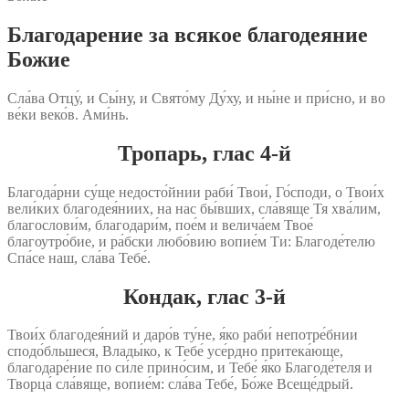
Благодарение за всякое благодеяние
Божие
Сла́ва Отцу́, и Сы́ну, и Свято́му Ду́ху, и ны́не и при́сно, и во
ве́ки веко́в. Ами́нь.
Тропарь, глас 4‑й
Благода́рни су́ще недосто́йнии раби́ Твои́, Го́споди, о Твои́х
вели́ких благодея́ниих, на нас бы́вших, сла́вяще Тя хва́лим,
благослови́м, благодари́м, пое́м и велича́ем Твое́
благоутро́бие, и ра́бски любо́вию вопие́м Ти: Благоде́телю
Спа́се наш, сла́ва Тебе́.
Кондак, глас 3‑й
Твои́х благодея́ний и даро́в ту́не, я́ко раби́ непотре́бнии
сподо́бльшеся, Влады́ко, к Тебе́ усе́рдно притека́юще,
благодаре́ние по си́ле прино́сим, и Тебе́ я́ко Благоде́теля и
Творца́ сла́вяще, вопие́м: сла́ва Тебе́, Бо́же Всеще́дрый.