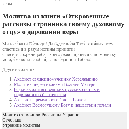
веры
Молитва из книги «Откровенные
рассказы странника своему духовному
отцу» о даровании веры
Милосе́рдый Го́споди! Да бу́дет во́ля Твоя́, хотя́щая всем
спасти́сь и в ра́зум и́стины приидти́!
Спаси́ и сохрани́ раба́ Твоего́
(имя)
, приими́ сию́ моли́тву
мою́, я́ко вопль любви́, запове́данной Тобо́ю!
Другие молитвы
Акафист священномученику Харалампию
Молитвы перед иконами Божией Матери
Редкие молитвы великих русских святых и
подвижников благочестия
Акафист Премудрости Слова Божия
Акафист Всемогущему Богу в нашествии печали
Молитва за воинов России на Украине
Отче наш
Утренние молитвы