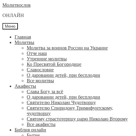
Перейти
Перейти
Молитвослов
к
к
ОНЛАЙН
навигации
содержимому
Меню
Главная
Молитвы
Молитва за воинов России на Украине
Отче наш
Утренние молитвы
Ко Пресвятой Богородице
Славословие
О даровании детей, при бесплодии
Вcе молитвы
Акафисты
Слава Богу за всё
О даровании детей, при бесплодии
Святителю Николаю Чудотворцу
Святителю Спиридону Тримифунтскому,
чудотворцу
Святому страстотерпцу царю Николаю Второму
Все акафисты
Библия онлайн
Бытие