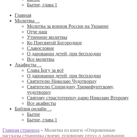
Бытие, глава 1
Главная
Молитвы
Развернутое
Молитва за воинов России на Украине
вложенное
Отче наш
меню
Утренние молитвы
Ко Пресвятой Богородице
Славословие
О даровании детей, при бесплодии
Вcе молитвы
Акафисты
Развернутое
Слава Богу за всё
вложенное
О даровании детей, при бесплодии
меню
Святителю Николаю Чудотворцу
Святителю Спиридону Тримифунтскому,
чудотворцу
Святому страстотерпцу царю Николаю Второму
Все акафисты
Библия онлайн
Развернутое
Бытие
вложенное
Бытие, глава 1
меню
Главная страница
»
Молитва из книги «Откровенные
рассказы странника своему духовному отцу» о даровании