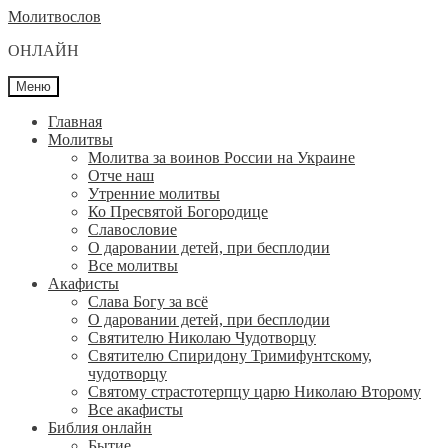
Перейти
Перейти
Молитвослов
к
к
ОНЛАЙН
навигации
содержимому
Меню
Главная
Молитвы
Молитва за воинов России на Украине
Отче наш
Утренние молитвы
Ко Пресвятой Богородице
Славословие
О даровании детей, при бесплодии
Вcе молитвы
Акафисты
Слава Богу за всё
О даровании детей, при бесплодии
Святителю Николаю Чудотворцу
Святителю Спиридону Тримифунтскому,
чудотворцу
Святому страстотерпцу царю Николаю Второму
Все акафисты
Библия онлайн
Бытие