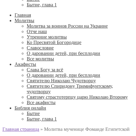
Бытие, глава 1
Главная
Молитвы
Молитва за воинов России на Украине
Отче наш
Утренние молитвы
Ко Пресвятой Богородице
Славословие
О даровании детей, при бесплодии
Вcе молитвы
Акафисты
Слава Богу за всё
О даровании детей, при бесплодии
Святителю Николаю Чудотворцу
Святителю Спиридону Тримифунтскому,
чудотворцу
Святому страстотерпцу царю Николаю Второму
Все акафисты
Библия онлайн
Бытие
Бытие, глава 1
Главная страница
»
Молитва мученице Фомаиде Египетской