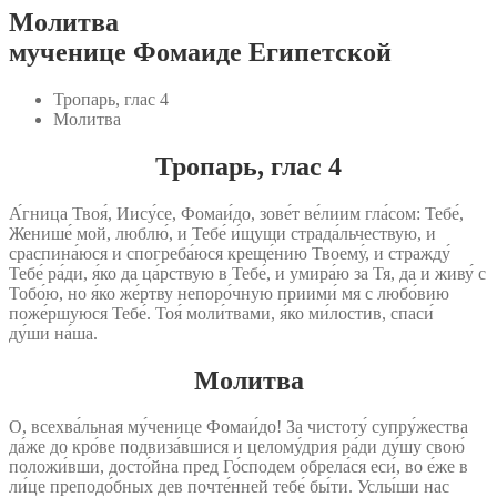
Молитва
мученице Фомаиде Египетской
Тропарь, глас 4
Молитва
Тропарь, глас 4
А́гница Твоя́, Иису́се, Фомаи́до, зове́т ве́лиим гла́сом: Тебе́,
Женише́ мой, люблю́, и Тебе́ и́щущи страда́льчествую, и
сраспина́юся и спогреба́юся креще́нию Твоему́, и стражду́
Тебе́ ра́ди, я́ко да ца́рствую в Тебе́, и умира́ю за Тя, да и живу́ с
Тобо́ю, но я́ко же́ртву непоро́чную приими́ мя с любо́вию
поже́ршуюся Тебе́. Тоя́ моли́твами, я́ко ми́лостив, спаси́
ду́ши на́ша.
Молитва
О, всехва́льная му́ченице Фомаи́до! За чистоту́ супру́жества
да́же до кро́ве подвиза́вшися и целому́дрия ра́ди ду́шу свою́
положи́вши, досто́йна пред Го́сподем обрела́ся еси́, во е́же в
ли́це преподо́бных дев почте́нней тебе́ бы́ти. Услы́ши нас