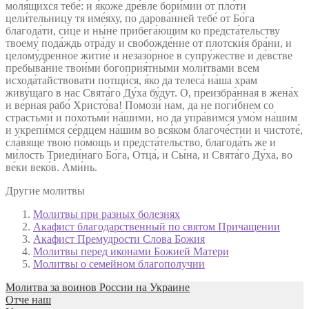
моля́щихся тебе́: и я́коже дре́вле бори́мии от пло́ти
цели́тельницу тя име́яху, по дарова́нней тебе́ от Бо́га
благода́ти, си́це и ны́не прибега́ющим ко предста́тельству
твоему́ пода́ждь отра́ду и свобожде́ние от плотски́я бра́ни, и
целому́дренное житие́ и незазо́рное в супру́жестве и де́встве
пребыва́ние твои́ми богоприя́тными моли́твами всем
исхода́тайствовати потщи́ся, я́ко да телеса́ на́ша храм
живу́щаго в нас Свята́го Ду́ха бу́дут. О, преизбра́нная в жена́х
и ве́рная рабо́ Христо́ва! Помози́ нам, да не поги́бнем со
страстьми́ и похотьми́ на́шими, но да упра́вимся умо́м на́шим
и укрепи́мся се́рдцем на́шим во вся́ком благоче́стии и чистоте́,
сла́вяще твою́ по́мощь и предста́тельство, благода́ть же и
ми́лость Триеди́наго Бо́га, Отца́, и Сы́на, и Свята́го Ду́ха, во
ве́ки веко́в. Ами́нь.
Другие молитвы
Молитвы при разных болезнях
Акафист благодарственный по святом Причащении
Акафист Премудрости Слова Божия
Молитвы перед иконами Божией Матери
Молитвы о семейном благополучии
Молитва за воинов России на Украине
Отче наш