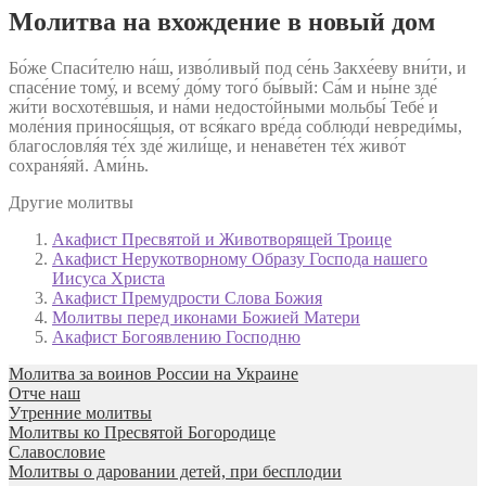
Молитва на вхождение в новый дом
Бо́же Спаси́телю на́ш, изво́ливый под се́нь Закхе́еву вни́ти, и
спасе́ние тому́, и всему́ до́му того́ бы́вый: Са́м и ны́не зде́
жи́ти восхоте́вшыя, и на́ми недосто́йными мольбы́ Тебе́ и
моле́ния принося́щыя, от вся́каго вре́да соблюди́ невреди́мы,
благословля́я те́х зде́ жили́ще, и ненаве́тен те́х живо́т
сохраня́яй. Ами́нь.
Другие молитвы
Акафист Пресвятой и Животворящей Троице
Акафист Нерукотворному Образу Господа нашего
Иисуса Христа
Акафист Премудрости Слова Божия
Молитвы перед иконами Божией Матери
Акафист Богоявлению Господню
Молитва за воинов России на Украине
Отче наш
Утренние молитвы
Молитвы ко Пресвятой Богородице
Славословие
Молитвы о даровании детей, при бесплодии