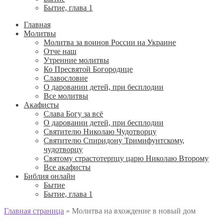
Бытие, глава 1
Главная
Молитвы
Молитва за воинов России на Украине
Отче наш
Утренние молитвы
Ко Пресвятой Богородице
Славословие
О даровании детей, при бесплодии
Вcе молитвы
Акафисты
Слава Богу за всё
О даровании детей, при бесплодии
Святителю Николаю Чудотворцу
Святителю Спиридону Тримифунтскому,
чудотворцу
Святому страстотерпцу царю Николаю Второму
Все акафисты
Библия онлайн
Бытие
Бытие, глава 1
Главная страница
»
Молитва на вхождение в новый дом