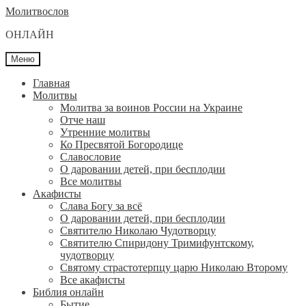
Перейти
Перейти
Молитвослов
к
к
ОНЛАЙН
навигации
содержимому
Меню
Главная
Молитвы
Молитва за воинов России на Украине
Отче наш
Утренние молитвы
Ко Пресвятой Богородице
Славословие
О даровании детей, при бесплодии
Вcе молитвы
Акафисты
Слава Богу за всё
О даровании детей, при бесплодии
Святителю Николаю Чудотворцу
Святителю Спиридону Тримифунтскому,
чудотворцу
Святому страстотерпцу царю Николаю Второму
Все акафисты
Библия онлайн
Бытие