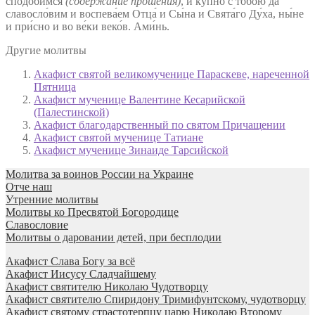
сподо́бимся
(содержание прошения)
, и ку́пно с тобо́ю да
славосло́вим и воспева́ем Отца́ и Сы́на и Свята́го Ду́ха, ны́не
и при́сно и во ве́ки веко́в. Ами́нь.
Другие молитвы
Акафист святой великомученице Параскеве, нареченной
Пятница
Акафист мученице Валентине Кесарийской
(Палестинской)
Акафист благодарственный по святом Причащении
Акафист святой мученице Татиане
Акафист мученице Зинаиде Тарсийской
Молитва за воинов России на Украине
Отче наш
Утренние молитвы
Молитвы ко Пресвятой Богородице
Славословие
Молитвы о даровании детей, при бесплодии
Акафист Слава Богу за всё
Акафист Иисусу Сладчайшему
Акафист святителю Николаю Чудотворцу
Акафист святителю Спиридону Тримифунтскому, чудотворцу
Акафист святому страстотерпцу царю Николаю Второму