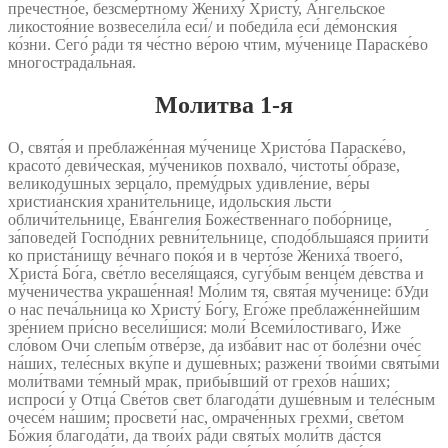
пречестно́е, безсме́ртному Жениху́ Христу́, А́нгельское
ликостоя́ние возвесели́ла еси́/ и победи́ла еси́ де́монския
ко́зни. Сего́ ра́ди тя че́стно ве́рою чтим, му́ченице Параске́во
многострада́льная.
Молитва 1‑я
О, свята́я и преблаже́нная му́ченице Христо́ва Параске́во,
красото́ деви́ческая, му́чеников похвало́, чистоты́ о́бразе,
великоду́шных зерца́ло, прему́дрых удивле́ние, ве́ры
христиа́нския храни́тельнице, и́дольския льсти
обличи́тельнице, Ева́нгелия Боже́ственнаго побо́рнице,
за́поведей Госпо́дних ревни́тельнице, сподо́бльшаяся приити́
ко приста́нищу ве́чнаго поко́я и в черто́зе Жениха́ твоего́,
Христа́ Бо́га, све́тло веселя́щаяся, сугу́бым венце́м де́вства и
му́ченичества украше́нная! Мо́лим тя, свята́я му́ченице: бУди
о нас печа́льница ко Христу́ Бо́гу, Его́же преблаже́ннейшим
зре́нием при́сно весели́шися: моли́ Всеми́лостиваго, Иже
сло́вом Очи слепы́м отве́рзе, да изба́вит нас от боле́зни оче́с
на́ших, теле́сных вку́пе и душе́вных; разжени́ твои́ми святы́ми
моли́твами те́мный мрак, прибы́вший от грехо́в на́ших;
испроси́ у Отца́ Све́тов свет благода́ти душе́вным и теле́сным
очесе́м на́шим; просвети́ нас, омраче́нных грехми́, све́том
Бо́жия благода́ти, да твои́х ра́ди святы́х моли́тв да́стся