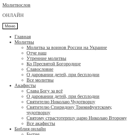
Перейти
Перейти
Молитвослов
к
к
ОНЛАЙН
навигации
содержимому
Меню
Главная
Молитвы
Молитва за воинов России на Украине
Отче наш
Утренние молитвы
Ко Пресвятой Богородице
Славословие
О даровании детей, при бесплодии
Вcе молитвы
Акафисты
Слава Богу за всё
О даровании детей, при бесплодии
Святителю Николаю Чудотворцу
Святителю Спиридону Тримифунтскому,
чудотворцу
Святому страстотерпцу царю Николаю Второму
Все акафисты
Библия онлайн
Бытие