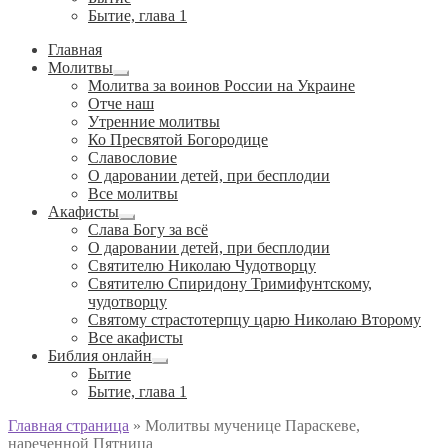
Бытие, глава 1
Главная
Молитвы
Развернутое
Молитва за воинов России на Украине
вложенное
Отче наш
меню
Утренние молитвы
Ко Пресвятой Богородице
Славословие
О даровании детей, при бесплодии
Вcе молитвы
Акафисты
Развернутое
Слава Богу за всё
вложенное
О даровании детей, при бесплодии
меню
Святителю Николаю Чудотворцу
Святителю Спиридону Тримифунтскому,
чудотворцу
Святому страстотерпцу царю Николаю Второму
Все акафисты
Библия онлайн
Развернутое
Бытие
вложенное
Бытие, глава 1
меню
Главная страница
»
Молитвы мученице Параскеве,
нареченной Пятница