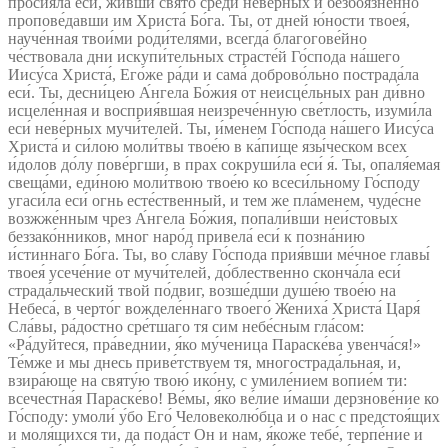
просия́ла еси́, жи́вши свя́то среди́ неве́рных и безбоя́зненно
пропове́давши им Христа́ Бо́га. Ты, от дней ю́ности твоея́,
науче́нная твои́ми роди́телями, всегда́ благогове́йно
че́ствовала дни искупи́тельных страсте́й Го́спода на́шего
Иису́са Христа́, Его́же ра́ди и сама́ доброво́льно пострада́ла
еси́. Ты, десни́цею А́нгела Бо́жия от неисце́льных ран ди́вно
исцеле́нная и восприя́вшая неизрече́нную све́тлость, изуми́ла
еси́ неве́рных мучи́телей. Ты, и́менем Го́спода на́шего Иису́са
Христа́ и си́лою моли́твы твое́ю в ка́пище язы́ческом всех
и́долов до́лу пове́ргши, в прах сокруши́ла еси́ я́. Ты, опаля́емая
свеща́ми, еди́ною моли́твою твое́ю ко всеси́льному Го́споду
угаси́ла еси́ огнь есте́ственный, и тем же пла́менем, чуде́сне
возжже́нным чрез А́нгела Бо́жия, попали́вши неи́стовых
беззако́нников, мног наро́д привела́ еси́ к позна́нию
и́стиннаго Бо́га. Ты, во сла́ву Го́спода прия́вши ме́чное главы́
твоея́ усече́ние от мучи́телей, до́блественно сконча́ла еси́
страда́льческий твой по́двиг, возше́дши душе́ю твое́ю на
Небеса́, в черто́г вожделе́ннаго твоего́ Жениха́ Христа́ Царя́
Сла́вы, ра́достно сре́тшаго тя сим небе́сным гла́сом:
«Ра́дуйтеся, пра́веднии, я́ко му́ченица Параске́ва увенча́ся!»
Те́мже и мы днесь приве́тствуем тя, многострада́льная, и,
взира́юще на святу́ю твою́ ико́ну, с умиле́нием вопие́м ти:
всечестна́я Параске́во! Ве́мы, я́ко ве́лие и́маши дерзнове́ние ко
Го́споду: умоли́ у́бо Его́ Человеколю́бца и о нас с предстоя́щих
и моля́щихся ти, да пода́ст Он и нам, я́коже тебе́, терпе́ние и