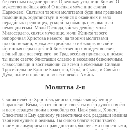
безоче́сным сла́дкое зре́ние. О вели́кая уго́днице Бо́жия! О
му́жественнейшая де́во! О кре́пкая му́ченице свята́я
Параске́во! Святы́ми твои́ми моли́твами бу́ди нам гре́шным
помо́щница, хода́тайствуй и моли́ся о окая́нных и зело́
неради́вых гре́шницех, ускори́ на по́мощь нам, я́ко зело́
не́мощни есмы́. Моли́ Го́спода, чи́стая деви́це, моли́
Милосе́рдаго, свята́я му́ченице, моли́ Жениха́ твоего́,
непоро́чная Христо́ва неве́сто, да твои́ми моли́твами
посо́бствовани, мра́ка же грехо́внаго избы́вше, во све́те
и́стинныя ве́ры и дея́ний Боже́ственных вни́дем во свет
ве́чный дне невече́рняго, во Град весе́лия при́снаго, в не́мже
ты ны́не све́тло блиста́еши сла́вою и весе́лием безконе́чным,
славосло́вящи и воспева́ющи со все́ми Небе́сными Си́лами
Трисия́тельное Еди́ное Божество́, Отца́, и Сы́на, и Свята́го
Ду́ха, ны́не и при́сно, и во ве́ки веко́в. Ами́нь.
Молитва 2‑я
Свята́я неве́сто Христо́ва, многострада́льная му́ченице
Параске́во! Ве́мы, я́ко от ю́ности твоея́ ты все́ю душе́ю твое́ю
и всем се́рдцем твои́м возлюби́ла еси́ Царя́ сла́вы, Христа́
Спаси́теля и Ему́ еди́ному уневе́стилася еси́, разда́вши име́ния
твоя́ неиму́щим и бе́дным. Ты си́лою благоче́стия твоего́,
твои́м целому́дрием и пра́ведностию, я́ко луча́ми со́лнечными,