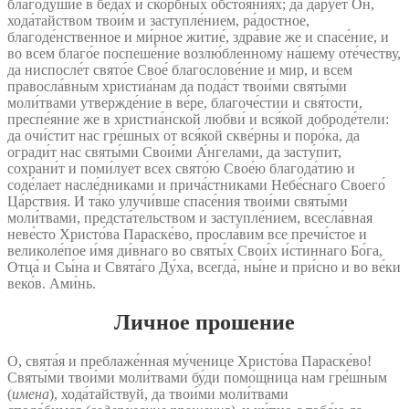
благоду́шие в беда́х и ско́рбных обстоя́ниях; да да́рует Он,
хода́тайством твои́м и заступле́нием, ра́достное,
благоде́нственное и ми́рное житие́, здра́вие же и спасе́ние, и
во всем благо́е поспеше́ние возлю́бленному на́шему оте́честву,
да ниспосле́т свято́е Свое́ благослове́ние и мир, и всем
правосла́вным христиа́нам да пода́ст твои́ми святы́ми
моли́твами утвержде́ние в ве́ре, благоче́стии и свя́тости,
преспе́яние же в христиа́нской любви́ и вся́кой доброде́тели:
да очи́стит нас гре́шных от вся́кой скве́рны и поро́ка, да
огради́т нас святы́ми Свои́ми А́нгелами, да засту́пит,
сохрани́т и поми́лует всех свято́ю Свое́ю благода́тию и
соде́лает насле́дниками и прича́стниками Небе́снаго Своего́
Ца́рствия. И та́ко улучи́вше спасе́ния твои́ми святы́ми
моли́твами, предста́тельством и заступле́нием, всесла́вная
неве́сто Христо́ва Параске́во, просла́вим все пречи́стое и
великоле́пое и́мя ди́внаго во святы́х Свои́х и́стиннаго Бо́га,
Отца́ и Сы́на и Свята́го Ду́ха, всегда́, ны́не и при́сно и во ве́ки
веко́в. Ами́нь.
Личное прошение
О, свята́я и преблаже́нная му́ченице Христо́ва Параске́во!
Святы́ми твои́ми моли́твами бу́ди помо́щница нам гре́шным
(
имена
), хода́тайствуй, да твои́ми моли́твами