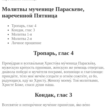
Молитвы мученице Параскеве,
нареченной Пятница
Тропарь, глас 4
Кондак, глас 3
Молитва 1‑я
Молитва 2‑я
Личное прошение
Тропарь, глас 4
Прему́драя и всехва́льная Христо́ва му́ченица Параске́ва,
му́жескую кре́пость прии́мши, же́нскую же не́мощь отве́ргши,
диа́вола победи́ и мучи́теля посрами́, вопию́щи и глаго́лющи:
прииди́те, те́ло мое́ мече́м ссецы́те и огне́м сожги́те, аз бо,
ра́дующися, иду́ ко Христу́, Жениху́ моему́. Тоя́ моли́твами,
Христе́ Бо́же, спаси́ ду́ши на́ша.
Кондак, глас 3
Всесвято́е и непоро́чное муче́ние прине́сши, я́ко ве́но