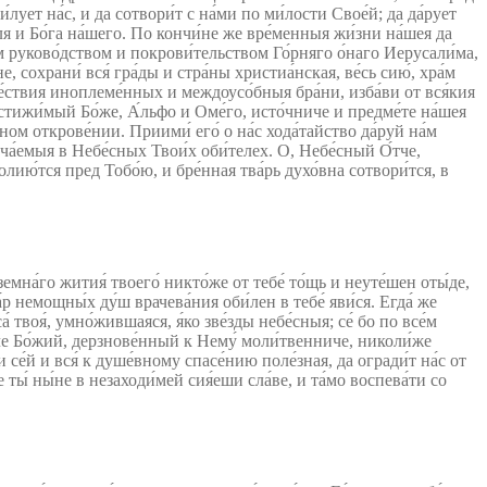
лует на́с, и да сотвори́т с на́ми по ми́лости Свое́й; да да́рует
́теля и Бо́га на́шего. По кончи́не же вре́менныя жи́зни на́шея да
м руково́дством и покрови́тельством Го́рняго о́наго Иерусали́ма,
 сохрани́ вся́ гра́ды и стра́ны христиа́нская, ве́сь сию́, хра́м
аше́ствия иноплеме́нных и междоусо́бныя бра́ни, изба́ви от вся́кия
остижи́мый Бо́же, А́льфо и Оме́го, исто́чниче и предме́те на́шея
нном открове́нии. Приими́ его́ о на́с хода́тайство да́руй на́м
ча́емыя в Небе́сных Твои́х оби́телех. О, Небе́сный О́тче,
ролию́тся пред Тобо́ю, и бре́нная тва́рь духо́вна сотвори́тся, в
на́го жития́ твоего́ никто́же от тебе́ то́щь и неуте́шен оты́де,
а́р немощны́х ду́ш врачева́ния оби́лен в тебе́ яви́ся. Егда́ же
́ твоя́, умно́жившаяся, я́ко зве́зды небе́сныя; се́ бо по все́м
ниче Бо́жий, дерзнове́нный к Нему́ моли́твенниче, николи́же
 се́й и вся́ к душе́вному спасе́нию поле́зная, да огради́т на́с от
 ты́ ны́не в незаходи́мей сия́еши сла́ве, и та́мо воспева́ти со