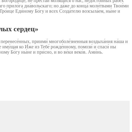
 Богоро́дице, не преста́й моля́щися о нас, недосто́йных рабе́х
таго прило́га диа́вольскаго; но да́же до конца́ моли́твами Твои́ми
 Тро́ице Еди́ному Бо́гу и всех Созда́телю возсыла́ем, ны́не и
лых сердец»
и́ перенесе́нных, приими́ многоболе́зненныя воздыха́ния на́ша и
ие иму́щая ко И́же из Тебе́ рожде́нному, помози́ и спаси́ ны
му Бо́гу ны́не и при́сно, и во ве́ки веко́в. Ами́нь.