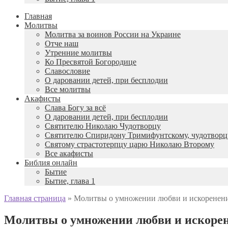
Главная
Молитвы
Молитва за воинов России на Украине
Отче наш
Утренние молитвы
Ко Пресвятой Богородице
Славословие
О даровании детей, при бесплодии
Вcе молитвы
Акафисты
Слава Богу за всё
О даровании детей, при бесплодии
Святителю Николаю Чудотворцу
Святителю Спиридону Тримифунтскому, чудотворц
Святому страстотерпцу царю Николаю Второму
Все акафисты
Библия онлайн
Бытие
Бытие, глава 1
Главная страница
»
Молитвы о умножении любви и искоренени
Молитвы о умножении любви и искорен