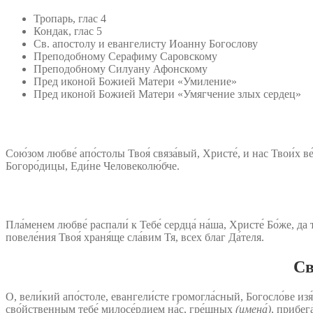
Тропарь, глас 4
Кондак, глас 5
Св. апостолу и евангелисту Иоанну Богослову
Преподобному Серафиму Саровскому
Преподобному Силуану Афонскому
Пред иконой Божией Матери «Умиление»
Пред иконой Божией Матери «Умягчение злых сердец»
Сою́зом любве́ апо́столы Твоя́ связа́вый, Христе́, и нас Твои́х ве
Богоро́дицы, Еди́не Человеколю́бче.
Пла́менем любве́ распали́ к Тебе́ сердца́ на́ша, Христе́ Бо́же, да
повеле́ния Твоя́ храня́ще сла́вим Тя, всех благ Да́теля.
Св
О, вели́кий апо́столе, евангели́сте громогла́сный, Богосло́ве 
сво́йственным тебе́ милосе́рдием на́с, гре́шных
(имена́)
, прибег