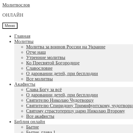
Перейти
Перейти
Молитвослов
к
к
ОНЛАЙН
навигации
содержимому
Меню
Главная
Молитвы
Молитва за воинов России на Украине
Отче наш
Утренние молитвы
Ко Пресвятой Богородице
Славословие
О даровании детей, при бесплодии
Вcе молитвы
Акафисты
Слава Богу за всё
О даровании детей, при бесплодии
Святителю Николаю Чудотворцу
Святителю Спиридону Тримифунтскому, чудотворц
Святому страстотерпцу царю Николаю Второму
Все акафисты
Библия онлайн
Бытие
Бытие, глава 1