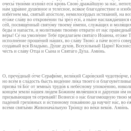
очесы́ твои́ми излия́л еси́ кро́вь Свою́ дража́йшую за на́с, непот
на́м здра́вие душе́вное и теле́сное, вся́кое благоде́нствие и изоби
избе́гнем мы́, святы́й апо́столе, немилосе́рдых истяза́ний, на 
его́же сла́ву во открове́нии ты́ зре́л еси́, а ны́не наслажда́ешис
се́й, посвяще́нный свято́му твоему́ и́мени, служа́щих и моля́щихся
беды́ и напа́сти, и моли́твами твои́ми отврати́ от на́с пра́ведны
ве́ры! Се́ на умоле́ние Тебе́ предлага́ем свята́го Иоа́нна, его́же 
исполне́ние проше́ний на́ших, во сла́ву Твою́: а па́че всего́ со
созда́вый вся́ Влады́ко, Ду́ше духо́в, Всеси́льный Царю́! Косни́ся 
че́сть и сла́ву Отца́ и Сы́на и Свята́го Ду́ха. Ами́нь.
О, пречу́дный о́тче Серафи́ме, вели́кий Саро́вский чудотво́рче, 
но все́м в сла́дость бы́сть виде́ние ли́ка твоего́ и благоуве́тливый
призва́ тя́ Бо́г от земны́х трудо́в к небе́сному упокое́нию, николи́
конце́м земли́ на́шея лю́дем Бо́жиим явля́ешися и да́руеши и́м и
призыва́ющия тя́ отрева́яй! Вознеси́ о на́с благомо́щную твою́ моли
паде́ний грехо́вных и и́стинному покая́нию да научи́т на́с, во е́ж
все́ми святы́ми Живонача́льную Тро́ицу во ве́ки веко́в. Ами́нь.