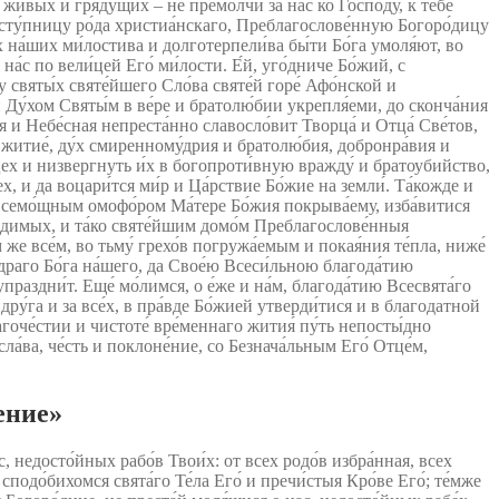
 живы́х и гряду́щих – не премолчи́ за на́с ко Го́споду, к тебе́
асту́пницу ро́да христиа́нскаго, Преблагослове́нную Богоро́дицу
х на́ших ми́лостива и долготерпели́ва бы́ти Бо́га умоля́ют, во
а́с по вели́цей Его́ ми́лости. Е́й, уго́дниче Бо́жий, с
яты́х святе́йшего Сло́ва святе́й горе́ Афо́нской и
и Ду́хом Святы́м в ве́ре и братолю́бии укрепля́еми, до сконча́ния
́я и Небе́сная непреста́нно славосло́вит Творца́ и Отца́ Све́тов,
 житие́, ду́х смиренному́дрия и братолю́бия, добронра́вия и
е́цех и низвергнуть и́х в богопроти́вную вражду́ и братоубийство,
цех, и да воцари́тся ми́р и Ца́рствие Бо́жие на земли́. Та́кожде и
е всемо́щным омофо́ром Ма́тере Бо́жия покрыва́ему, изба́витися
еви́димых, и та́ко святе́йшим домо́м Преблагослове́нныя
же все́м, во тьму́ грехо́в погружа́емым и покая́ния те́пла, ниже́
драго Бо́га на́шего, да Свое́ю Всеси́льною благода́тию
праздни́т. Еще́ мо́лимся, о е́же и на́м, благода́тию Всесвята́го
га и за все́х, в пра́вде Бо́жией утверди́тися и в благодатной
гоче́стии и чистоте́ вре́меннаго жития́ пу́ть непосты́дно
ла́ва, че́сть и поклоне́ние, со Безнача́льным Его́ Отце́м,
ение»
 недосто́йных рабо́в Твои́х: от всех родо́в избра́нная, всех
сподо́бихомся свята́го Те́ла Его́ и пречи́стыя Кро́ве Его́; те́мже