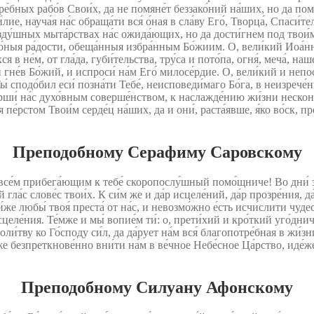
ре́бных рабо́в Свои́х, да не помяне́т беззако́ний на́ших, но да поми́
́лие, науча́я на́с обраща́ти вся́ о́ная в сла́ву Его́, Творца́, Спаси
возду́шных мыта́рствах на́с ожида́ющих, но да дости́гнем под твои́
я о́ныя ра́дости, обеща́нныя избра́нным Бо́жиим. О, вели́кий Иоа́нне,
 в не́м, от гла́да, губи́тельства, тру́са и пото́па, огня́, меча́, н
й гне́в Бо́жий, и испроси́ на́м Его́ милосе́рдие. О, вели́кий и неп
Ты́ сподо́бил еси́ позна́ти Тебе́, неисповеди́маго Бо́га, в неизрече́
верши́ на́с духо́вным соверше́нством, к наслажде́нию жи́зни нескон
пе́рстом Твои́м серде́ц на́ших, да и они́, раста́явше, я́ко во́ск, п
Преподобному Серафиму Саровскому
все́м прибега́ющим к тебе́ скоропослу́шный помо́щниче! Во дни́ зем
 гла́с слове́с твои́х. К си́м же и да́р исцеле́ний, да́р прозре́ния, д
же любы́ твоя́ преста́ от на́с, и невозмо́жно е́сть исчи́слити чудеса
сцеле́ния. Те́мже и мы́ вопие́м ти́: о, прети́хий и кро́ткий уго́д
́тву ко Го́споду си́л, да да́рует на́м вся́ благопотре́бная в жи́зни
е безпреткнове́нно вни́ти на́м в ве́чное Небе́сное Ца́рство, иде́же
Преподобному Силуану Афонскому