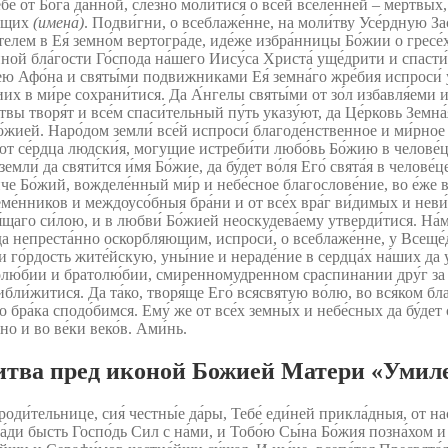
́ от Бо́га да́нной, сле́зно моли́тися о все́й вселе́нней – ме́ртвых,
я́щих
(имена́)
. Подви́гни, о всеблаже́нне, на моли́тву Усе́рдную З
елем в Ея́ земно́м вертогра́де, иде́же избра́нницы Бо́жии о гресе́
ой бла́гости Го́спода на́шего Иису́са Христа́ уще́дрити и спасти́ н
о́на и святы́ми подвижниками Ея́ земна́го жре́бия испроси́ у св
их в ми́ре сохрани́тися. Да А́нгелы святы́ми от зо́л избавля́еми 
твы творя́т и все́м спаси́тельный пу́ть указу́ют, да Це́рковь Земна
́жией. Наро́дом земли́ все́й испроси́ благоде́нственное и ми́рное
очают се́рдца людски́я, могущие истреби́ти любо́вь Бо́жию в челов
мли́ да святи́тся и́мя Бо́жие, да бу́дет во́ля Его́ свята́я в челове́
ниче Бо́жий, вожделе́нный ми́р и небе́сное благослове́ние, во е́ж
ноплеме́нников и междоусо́бныя бра́ни и от все́х вра́г ви́димых и н
щаго си́лою, и в любви́ Бо́жией неоскудева́ему утверди́тися. На́м 
пода непреста́нно оскорбляющим, испроси́, о всеблаже́нне, у Всеще́
и го́рдость жите́йскую, уны́ние и нераде́ние в сердца́х на́ших да у
́бии и братолю́бии, смиренномудренном сраспинании дру́г за дру́
и́житися. Да та́ко, творя́ще Его́ всясвятую во́лю, во вся́ком бла
бра́ка сподо́бимся. Ему́ же от все́х земны́х и небе́сных да бу́дет с
о и во ве́ки веко́в. Ами́нь.
тва пред иконой Божией Матери «Умил
и́тельнице, сия́ честны́е да́ры, Тебе́ еди́ней прикла́дныя, от нас,
а́ди бысть Госпо́дь Сил с на́ми, и Тобо́ю Сы́на Бо́жия позна́хом и 