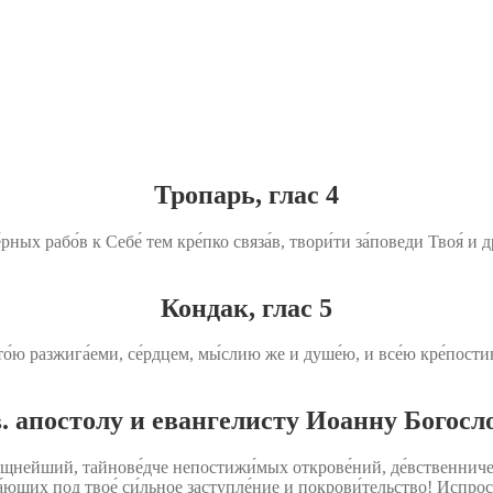
Тропарь, глас 4
́рных рабо́в к Себе́ тем кре́пко связа́в, твори́ти за́поведи Твоя́ 
Кондак, глас 5
 то́ю разжига́еми, се́рдцем, мы́слию же и душе́ю, и все́ю кре́пости
. апостолу и евангелисту Иоанну Богосл
изя́щнейший, тайнове́дче непостижи́мых открове́ний, де́вственни
а́ющих под твое́ си́льное заступле́ние и покрови́тельство! Испрос