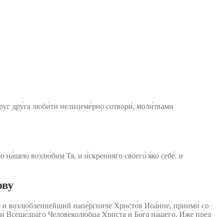
и друг дру́га люби́ти нелицеме́рно сотвори́, моли́твами
ю на́шею возлю́бим Тя, и и́скренняго своего́ я́ко себе́, и
ову
че и возлю́бленнейший напе́рсниче Христо́в Иоа́нне, приими́ со
и́ Всеще́драго Человеколю́бца Христа́ и Бо́га на́шего, И́же пред