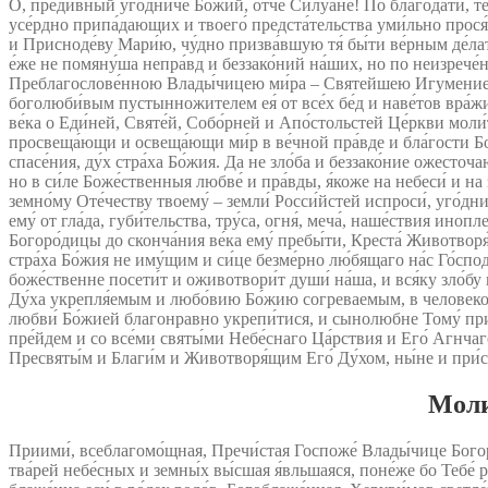
О, преди́вный уго́дниче Бо́жий, о́тче Силуа́не! По благода́ти, тебе
усе́рдно припа́дающих и твоего́ предста́тельства уми́льно прос
и Присноде́ву Мари́ю, чу́дно призва́вшую тя́ бы́ти ве́рным де́лат
е́же не помяну́ша непра́вд и беззако́ний на́ших, но по неизрече́нн
Преблагослове́нною Влады́чицею ми́ра – Святейшею Игумениею Аф
боголюби́вым пустынножителем ея́ от все́х бе́д и наве́тов вра́жи
ве́ка о Еди́ней, Святе́й, Собо́рней и Апо́стольстей Це́ркви моли́
просвеща́ющи и освеща́ющи ми́р в ве́чной пра́вде и бла́гости Бо
спасе́ния, ду́х стра́ха Бо́жия. Да не зло́ба и беззако́ние ожест
но в си́ле Боже́ственныя любве́ и пра́вды, я́коже на небеси́ и на зе
земно́му Оте́честву твоему́ – земли́ Росси́йстей испроси́, уго́д
ему́ от гла́да, губи́тельства, тру́са, огня́, меча́, наше́ствия и
Богоро́дицы до сконча́ния ве́ка ему́ пребы́ти, Креста́ Животворя́
стра́ха Бо́жия не иму́щим и си́це безме́рно лю́бящаго на́с Го́с
боже́ственне посети́т и оживотвори́т души́ на́ша, и вся́ку зло́бу 
Ду́ха укрепля́емым и любо́вию Бо́жию согреваемым, в человеколю
любви́ Бо́жией благонравно укрепи́тися, и сынолюбне Тому́ прибл
пре́йдем и со все́ми святы́ми Небе́снаго Ца́рствия и Его́ Агнчаго 
Пресвяты́м и Благи́м и Животворя́щим Его́ Ду́хом, ны́не и при́сн
Моли
Приими́, всеблагомо́щная, Пречи́стая Госпоже́ Влады́чице Богород
тва́рей небе́сных и земны́х вы́сшая я́вльшаяся, поне́же бо Тебе́ р