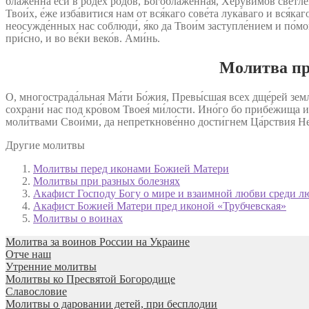
блаже́нна еси́ в ро́дех родо́в, Богоблаже́нная, Херуви́мов светл
Твои́х, е́же изба́витися нам от вся́каго сове́та лука́ваго и вся́
неосужде́нных нас соблюди́, я́ко да Твои́м заступле́нием и по́мощ
при́сно, и во ве́ки веко́в. Ами́нь.
Молитва пр
О, многострада́льная Ма́ти Бо́жия, Превы́сшая всех дще́рей земл
сохрани́ нас под кро́вом Твоея́ ми́лости. Ино́го бо прибе́жища и т
моли́твами Свои́ми, да непреткнове́нно дости́гнем Ца́рствия Небе́
Другие молитвы
Молитвы перед иконами Божией Матери
Молитвы при разных болезнях
Акафист Господу Богу о мире и взаимной любви среди л
Акафист Божией Матери пред иконой «Трубчевская»
Молитвы о воинах
Молитва за воинов России на Украине
Отче наш
Утренние молитвы
Молитвы ко Пресвятой Богородице
Славословие
Молитвы о даровании детей, при бесплодии