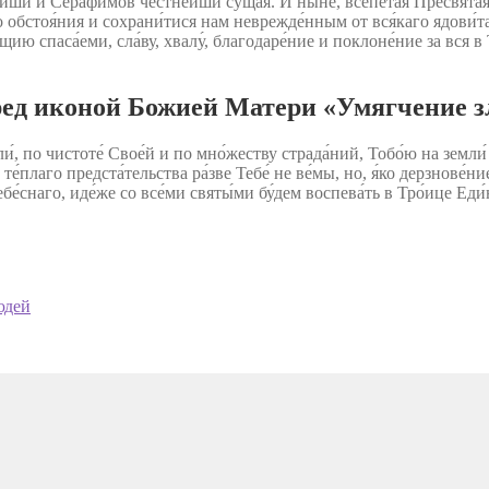
е́йши и Серафи́мов честне́йши су́щая. И ны́не, всепе́тая Пресвята́я
каго обстоя́ния и сохрани́тися нам неврежде́нным от вся́каго ядови́
ию спаса́еми, сла́ву, хвалу́, благодаре́ние и поклоне́ние за вся в
ед иконой Божией Матери «Умягчение з
и́, по чистоте́ Свое́й и по мно́жеству страда́ний, Тобо́ю на земл
е́плаго предста́тельства ра́зве Тебе́ не ве́мы, но, я́ко дерзнове́н
снаго, иде́же со все́ми святы́ми бу́дем воспева́ть в Тро́ице Еди́но
юдей