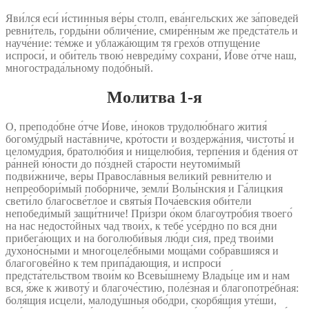
Яви́лся еси́ и́стинныя ве́ры столп, ева́нгельских же за́поведей
ревни́тель, горды́ни обличе́ние, смире́нным же предста́тель и
науче́ние: те́мже и ублажа́ющим тя грехо́в отпуще́ние
испроси́, и оби́тель твою́ невреди́му сохрани́, И́ове о́тче наш,
многострада́льному подо́бный.
Молитва 1‑я
О, преподо́бне о́тче И́ове, и́ноков трудолю́бнаго жития́
богому́дрый наста́вниче, кро́тости и воздержа́ния, чистоты́ и
целому́дрия, братолю́бия и нищелю́бия, терпе́ния и бде́ния от
ра́нней ю́ности до по́здней ста́рости неутоми́мый
подви́жниче, ве́ры Правосла́вныя вели́кий ревни́телю и
непреобори́мый побо́рниче, земли́ Волы́нския и Га́лицкия
свети́ло благосве́тлое и святы́я Поча́евския оби́тели
непобеди́мый защи́тниче! При́зри о́ком благоутро́бия твоего́
на нас недосто́йных чад твои́х, к тебе́ усе́рдно по вся дни
прибега́ющих и на боголюби́выя лю́ди сия́, пред твои́ми
духоно́сными и многоцеле́бными моща́ми собра́вшияся и
благогове́йно к тем припа́дающия, и испроси́
предста́тельством твои́м ко Всевы́шнему Влады́це им и нам
вся, я́же к животу́ и благоче́стию, поле́зная и благопотре́бная:
боля́щия исцели́, малоду́шныя обо́дри, скорбя́щия уте́ши,