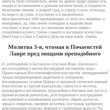
оби́тель твою́ Поча́евскую, е́юже ты дре́вле му́дро пра́вил еси́,
назда́в ю́ всехва́льным и ди́вным житие́м твои́м, и сохрани́ ю́
моли́твами твои́ми, и вся́кий град, и страну́, и всех отовсю́ду,
на мо́ри и на су́ши, в пусты́нях и в заключе́ниих
многоразли́чных тебе́ призыва́ющих, от всех зол, ви́димых и
неви́димых, да, та́ко твое́ю по́мощию и хода́тайством
спаса́еми, в ве́це сем и по сконча́нии живота́ на́шего
сподо́бимся ку́пно с тобо́ю сла́вити и воспева́ти всечестно́е
И́мя Отца́ и Сы́на и Свята́го Ду́ха во ве́ки веко́в. Ами́нь.
Молитва 3‑я, чтомая в Почаевстей
Лавре пред мощами преподобного
О, всеблаже́нне и Богоно́сне о́тче наш И́ове, и́ноческаго
ангелоподо́бнаго жития́ Богому́дрый наста́вниче, ве́ры
Правосла́вныя Восточнокафоли́ческия проти́в лжемудрова́ний
За́пада непреобори́мый защи́тниче и побо́рниче,
богопре́данных уста́вов Це́ркве и преда́ний оте́ческих ве́рный
блюсти́телю и стро́гий взыска́телю, свя́тости и чистоты́,
целому́дрия и нестяжа́ния, трудолю́бия и богомы́слия, поста́ и
бде́ния вели́кий ревни́телю, долготерпе́ния и злострада́ния
неутоми́мый и непобеди́мый ратобо́рче, о́бразе кро́тости,
зерца́ло смире́ния, приме́ре незло́бия, по́стников удобре́ние,
де́вственников похвало́, мона́хов и схимона́хов ра́досте! По