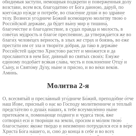
оби́димыя заступи́, немощны́я подкрепи́ и пове́рженныя до́лу
возста́ви, всем вся, благода́тию от Бо́га да́нною, да́руй, по
коего́ждо ну́жде и потре́бе, во спасе́ние души́ и во здра́вие
те́лу. Вознеси́ уго́дниче Бо́жий всемо́щную моли́тву твою́ о
Росси́йской держа́ве, да бу́дет вы́ну мир и тишина́,
благоче́стие и благоде́нствие, в суда́х пра́вда и ми́лость, в
сове́тах му́дрость и благо́е преспе́яние, да утвержда́ется же во
благи́х челове́цех ве́рность, в злых же страх и боя́знь, во е́же
преста́ти им от зла и твори́ти до́брая, да та́ко в держа́ве
Росси́йстей ца́рство Христо́во расте́т и мно́жится и да
просла́вится в нем Бог, ди́вный во святы́х свои́х: Ему́же
еди́ному подоба́ет вся́кая сла́ва, честь и поклоне́ние Отцу́ и
Сы́ну, и Свято́му Ду́ху, ны́не и при́сно, и во ве́ки веко́в.
Ами́нь.
Молитва 2‑я
О, всесвяты́й и пресла́вный уго́дниче Бо́жий, преподо́бне о́тче
наш И́ове, при́сный о нас ко Го́споду моли́твенниче и те́плый
предста́телю о душа́х на́ших, к тебе́ всеумиле́нно ны́не
притека́ем и, помина́юще по́двиги и чудеса́ твоя́, я́же
сотвори́л еси́ и твори́ши на земли́, про́сим и мо́лим твою́
благосты́ню: я́коже тве́рдо и неизме́нно потруди́лся еси́ в ве́ре
Христа́ Бо́га на́шего, и, сию́ до конца́ в себе́ и во всех