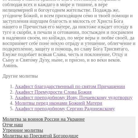
соблюда́я всех и ка́ждаго в ми́ре и тишине́, в ве́ре
нелицеме́рней и богоуго́днем жи́тельстве. Пода́ждь же,
уго́дниче Бо́жий, и всем приходя́щим се́мо и твое́й по́мощи и
заступле́ния и́щущим бла́гость и ми́лость от Христа́ Бо́га
на́шего и Пречи́стыя его́ ма́тере, да никто́же изы́дет отсю́ду в
туге́ и ско́рби, в печа́ли и се́товании, постыжде́н и посра́млен
в наде́янии свое́м, но ки́йждо, по ме́ре ве́ры и любве́ свое́й, да
восприи́мет себе́ поне́ не́кую отра́ду и утеше́ние, облегче́ние и
подкрепле́ние, защи́ту и по́мощь, во сла́ву Бо́га Трисвята́го,
Ему́же подоба́ет вся́кая Сла́ва, че́сть и поклоне́ние, Отцу́ и
Сы́ну и Свято́му Ду́ху, ны́не, и при́сно, и во ве́ки веко́в.
Ами́нь.
Другие молитвы
Акафист благодарственный по святом Причащении
Акафист Премудрости Слова Божия
Акафист преподобному Иову, Почаевскому чудотворцу
Молитвы перед иконами Божией Матери
Акафист преподобному Сергию Радонежскому
Молитва за воинов России на Украине
Отче наш
Утренние молитвы
Молитвы ко Пресвятой Богородице