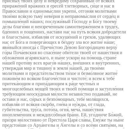
при́сных твои́х це́лу и невреди́му сохрани́вый от вся́ких
прираже́ний вра́жиих и ересе́й тлетво́рных, си́це и нас в
Правосла́вии и единомы́слии укрепи́, отгоня́я моли́твами
твои́ми вся́кую тьму́ неве́рия и неправомы́слия от серде́ц и
помышле́ний на́ших; послужи́вый Го́споду и Бо́гу твоему́
де́лы благи́ми и неизрече́нным самоотверже́нием в труде́х,
бде́ниих и поще́ниих, наста́ви нас на пу́ть вся́кия доброде́тели
и благосты́ни, избавля́я от искуше́ний и грехо́в, удаля́ющих
нас от Бо́га и поверга́ющих в бе́здну зла все житие́ на́ше;
яви́выйся иногда́ с Пречи́стою Де́вою Богоро́дицею верху́
го́ры Поча́евския во спасе́ние оби́тели твое́й от наше́ствия и
обложе́ния ага́рянскаго, и ны́не ускори́ на по́мощь стране́
на́шей проти́ву всех враго́в на́ших, вне́шних и вну́тренних,
утвержда́я мир и тишину́ в земли́ на́шей, да твои́ми
моли́твами и предста́тельством ти́хое и безмо́лвное житие́
поживе́м во вся́ком благоче́стии и чистоте́; и всем к тебе́
притека́ющим и припа́дающим к ра́це честны́х и
многоцеле́бных моще́й твои́х и твое́й по́мощи и заступле́ния
тре́бующим неоску́дныя ми́лости незави́стно подава́яй, не
оста́ви и нас, си́рых и безпо́мощных, тебе́ моля́щихся,
избавля́я от вся́кия ско́рби, гне́ва и ну́жды, от гла́да,
губи́тельства, тру́са, пото́па, огня́, меча́, наше́ствия
иноплеме́нник и междоусо́бныя бра́ни. Ей, уго́дниче Бо́жий,
при́зри ми́лостивно от Престо́ла Царя́ сла́вы, Ему́же ты ны́не
предстои́ши со Арха́нгелы и А́нгелы и со все́ми святы́ми, на