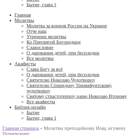
Бытие, глава 1
Главная
Молитвы
Молитва за воинов России на Украине
Отче наш
Утренние молитвы
Ко Пресвятой Богородице
Славословие
О даровании детей, при бесплодии
Вcе молитвы
Акафисты
Слава Богу за всё
О даровании детей, при бесплодии
Святителю Николаю Чудотворцу
Святителю Спиридону Тримифунтскому,
чудотворцу
Святому страстотерпцу царю Николаю Второму
Все акафисты
Библия онлайн
Бытие
Бытие, глава 1
Главная страница
»
Молитвы преподобному Иову, игумену
Почаевскому