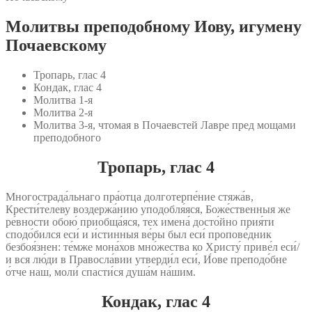
Молитвы преподобному Иову, игумену
Почаевскому
Тропарь, глас 4
Кондак, глас 4
Молитва 1‑я
Молитва 2‑я
Молитва 3‑я, чтомая в Почаевстей Лавре пред мощами
преподобного
Тропарь, глас 4
Многострада́льнаго пра́отца долготерпе́ние стяжа́в,
Крести́телеву воздержа́нию уподобля́яся, Боже́ственныя же
ре́вности обою́ приобща́яся, тех имена́ досто́йно прия́ти
сподо́бился еси́ и и́стинныя ве́ры был еси́ пропове́дник
безбоя́знен: те́мже мона́хов мно́жества ко Христу́ приве́л еси́/
и вся лю́ди в Правосла́вии утверди́л еси́, И́ове преподо́бне
о́тче наш, моли́ спасти́ся душа́м на́шим.
Кондак, глас 4