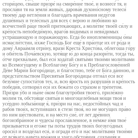
стори́цею, свы́ше призре́ на смире́ние твое́, и вознесе́ тя, и
просла́ви тя на земли́ живы́х, дарова́в духоно́сному телеси́
твоему́ дар нетле́ния и благода́ть врачева́ния неду́гов
душе́вных и теле́сных для всех с ве́рою и любо́вию ко
всечестне́й ра́це твое́й притека́ющих, а моли́тве твое́й си́лу и
кре́пость непобеди́мую, враго́в ви́димых и неви́димых
устра́шающую и поража́ющую. Егда́ бо иноплеме́нницы о́ны
исмасли́тстии, и́хже Госпо́дь Бог еще́ в пра́отце их от ро́да и
дому́ Авраа́мля отри́ну, врази́ Креста́ Христо́ва, облего́ша го́ру
и оби́тель Поча́евскую, хотя́ще ю́ до конца́ разори́ти, тогда́ ты,
о́тче прехва́льне, был еси́ хода́тай святы́ми твои́ми моли́твами
ко Всемогу́щему и Всеблаго́му Бо́гу и к Преблагослове́нней
Де́ве Мари́и Богоро́дице, и бла́гостию, тебе́ от Бо́га да́нною, и
предста́тельством Пресвяты́я Богоро́дицы отгна́л еси́ все
безу́мие супоста́тов тех, и, всю я́рость их разруши́в и кре́пость
победи́в, сотвори́л еси́ их бежа́ти со стра́хом и тре́петом.
При́зри у́бо и ны́не о́ком благоутро́бия твоего́, приле́жно
мо́лим тя, обстоя́ще святы́я и многоцеле́бныя мо́щи твоя́ и
усе́рдно лобыза́юще я́, при́зри на нас, недосто́йных чад и
рабо́в твои́х, вступи́вших в стези́ твоя́, но не могу́щих пра́во
по ним ше́ствовати, и на ме́сто сие́, от лет дре́вних
богоизбра́нное и чудесы́ просла́вленное, в не́мже и́мя твое́
призыва́ется и его́же ты по́ты трудо́в твои́х богоуго́дных
ороси́л и возде́лал еси́, и огради́ его́ и нас моли́твами твои́ми
от вся́каго наве́та вра́жия и зла́го обстоя́ния, сохраня́я и