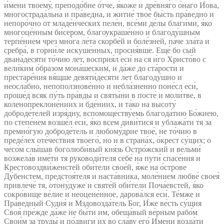
и́мени твоему́, преподо́бне о́тче, я́коже и дре́вняго о́наго И́ова,
многострада́льна и пра́ведна, и житие́ твое́ бы́сть пра́ведно и
непоро́чно от младе́нческих пеле́н, все́ми де́лы благи́ми, я́ко
многоце́нным би́сером, благоукраше́нно и благоду́шным
терпе́нием чрез мно́га ле́та скорбе́й и боле́зней, па́че зла́та и
сребра́, в горни́ле искуше́нных, просия́вше. Еще́ бо сый
двана́десяти то́чию лет, восприя́л еси́ на ся и́го Христо́во с
вели́ким о́бразом мона́шеским, и да́же до ста́рости и
престаре́ния вя́щше девяти́десяти лет благоду́шно и
неосла́бно, непоползнове́нно и небла́зненно поне́сл еси́,
проше́д всяк пу́ть пра́вды и святы́ни в посте́ и моли́тве, в
коленопреклоне́ниих и бде́ниих, и та́ко на высоту́
доброде́телей изря́дну, вспомоществу́емь благода́тию Бо́жиею,
по степе́нем возше́л еси́, я́ко всем диви́тися и ублажа́ти тя за
премно́гую доброде́тель и любому́дрие твое́, не то́чию в
преде́лех оте́чествия твоего́, но и в страна́х, о́крест су́щих; о
чесо́м слы́шав боголюби́вый кня́зь Остро́жский и вельми́
возжела́в име́ти тя руководи́теля себе́ на пути́ спасе́ния и
Крестовоздви́женстей оби́тели свое́й, я́же на о́строве
Ду́бенстем, предстоя́теля и наста́вника, моле́нием любве́ своея́
привлече́ тя, отону́дуже и святе́й оби́тели Поча́евстей, я́ко
сокро́вище ве́лие и неоцене́нное, дарова́лся еси́. Те́мже и
Пра́ведный Судия́ и Мздовозда́тель Бог, И́же ве́сть су́щия
Своя́ пре́жде да́же не бы́ти им, обеща́вый ве́рным рабо́м
Свои́м за труды́ и по́двиги их во сла́ву его́ И́мени возда́ти