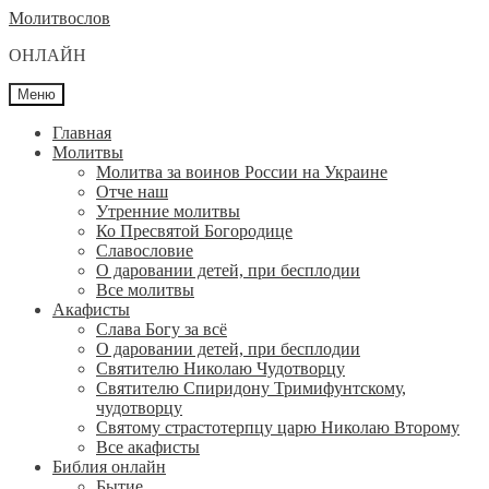
Перейти
Перейти
Молитвослов
к
к
ОНЛАЙН
навигации
содержимому
Меню
Главная
Молитвы
Молитва за воинов России на Украине
Отче наш
Утренние молитвы
Ко Пресвятой Богородице
Славословие
О даровании детей, при бесплодии
Вcе молитвы
Акафисты
Слава Богу за всё
О даровании детей, при бесплодии
Святителю Николаю Чудотворцу
Святителю Спиридону Тримифунтскому,
чудотворцу
Святому страстотерпцу царю Николаю Второму
Все акафисты
Библия онлайн
Бытие