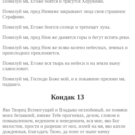
Помилуй мя, Егоже боятся и трясутся Херувими.
Помилуй мя, пред Нимиже закрывают лица своя страшнии
Серафими.
Помилуй мя, Егоже боится солнце и трепещет луна.
Помилуй мя, пред Ним же дымятся горы и бегут вспять реки.
Помилуй мя, пред Ним же всяко колено небесных, земных и
преисподних преклоняется.
Помилуй мя, Егоже вся тварь на небеси и на земли выну
славословит.
Помилуй мя, Господи Боже мой, и к покаянию призови мя,
падшаго.
Кондак 13
Яко Творец Всемогущий и Владыко незлобивый, не помяни
моих беззакоий, имиже Тебе прогневах, делом, словом и
помышлением, ведением и неведением, вся мне, яко Бог
милостив, прости и разреши от них, излей на мя, яко капли
дождевныя, благодать Твою, да поне от ныне начну