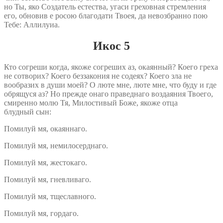
но Ты, яко Создатель естества, угаси греховная стремления
его, обновив е росою благодати Твоея, да невозбранно пою
Teбе: Аллилуиа.
Икос 5
Кто согреши когда, якоже согреших аз, окаянный? Коего греха
не сотворих? Коего беззакония не содеях? Коего зла не
вообразих в души моей? О люте мне, люте мне, что буду и где
обрящуся аз? Но прежде онаго праведнаго воздаяния Твоего,
смиренно молю Тя, Милостивый Боже, якоже отца
блудный сын:
Помилуй мя, окаяннаго.
Помилуй мя, немилосерднаго.
Помилуй мя, жестокаго.
Помилуй мя, гневливаго.
Помилуй мя, тщеславного.
Помилуй мя, гордаго.