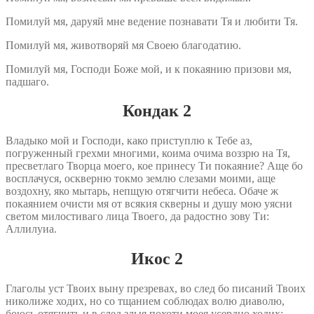
Помилуй мя, даруяй мне ведение познавати Тя и любити Тя.
Помилуй мя, животворяй мя Своею благодатию.
Помилуй мя, Господи Боже мой, и к покаянию призови мя,
падшаго.
Кондак 2
Владыко мой и Господи, како приступлю к Тебе аз,
погруженный грехми многими, коима очима воззрю на Тя,
пресветлаго Творца моего, кое принесу Ти покаяние? Аще бо
восплачуся, оскверню токмо землю слезами моими, аще
воздохну, яко мытарь, непщую отягчити небеса. Обаче ж
покаянием очисти мя от всякия скверны и душу мою уясни
светом милостиваго лица Твоего, да радостно зову Ти:
Аллилуиа.
Икос 2
Глаголы уст Твоих выну презревах, во след бо писаний Твоих
николиже ходих, но со тщанием соблюдах волю диаволю,
боюсь отягчить и в след злыя похоти моея усердно ходих;