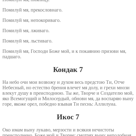
Помилуй мя, прекословнаго.
Помилуй мя, непокориваго.
Помилуй мя, лживаго.
Помилуй мя, льстиваго.
Помилуй мя, Господи Боже мой, и к покаянию призови мя,
падшаго.
Кондак 7
На небо очи мои возвожу и духом весь предстою Ти, Отче
Небесный, но естество брения влечет мя долу, и грехи мнози
влекут душу в преисподнюю. Ты же, Творче и Создателю мой,
яко Всемогущий и Милосердый, обнови мя, да воспаряю выну
горе, якоже орел, победно взывая Ти песнь: Аллилуиа.
Икос 7
Око имам выну лукаво, мерзости и всякия нечистоты
преисполнено, Боже мой и Творче: смотрях выну неподобная,