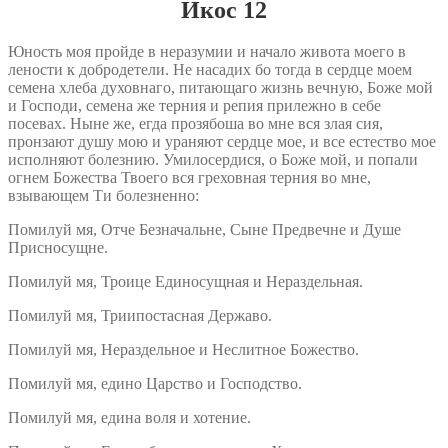
Икос 12
Юность моя пройде в неразумии и начало живота моего в
лености к добродетели. Не насадих бо тогда в сердце моем
семена хлеба духовнаго, питающаго жизнь вечную, Боже мой
и Господи, семена же терния и репия прилежно в себе
посевах. Ныне же, егда прозябоша во мне вся злая сия,
пронзают душу мою и ураняют сердце мое, и все естество мое
исполняют болезнию. Умилосердися, о Боже мой, и попали
огнем Божества Твоего вся греховная терния во мне,
взывающем Ти болезненно:
Помилуй мя, Отче Безначальне, Сыне Предвечне и Душе
Присносущне.
Помилуй мя, Троице Единосущная и Нераздельная.
Помилуй мя, Триипостасная Державо.
Помилуй мя, Нераздельное и Неслитное Божество.
Помилуй мя, едино Царство и Господство.
Помилуй мя, едина воля и хотение.