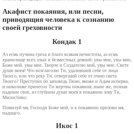
Акафист покаяния, или песни,
приводящия человека к сознанию
своей греховности
Кондак 1
Аз есмь пучина греха и блато всякия нечистоты, аз есмь
хранилище всех злых и безместных деяний: увы мне, увы мне,
Боже мой, увы мне, Творче и Создателю мой, увы мне, Свете
души моея! Что возглаголю Ти, удаливший себе от лица
Твоего, или что реку Ти, отвергший себе от очию света
Твоего? Преступих бо заповедь Твою, якоже и Адам исперва,
и николиже принесох Ти жертвы покаяния; ныне же, познав
падение свое, из глубины души моея в покаянии зову Ти,
Милостиво:
Помилуй мя, Господи Боже мой, и к покаянию призови мя,
падшаго.
Икос 1