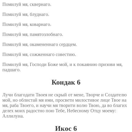
Помилуй мя, сквернаго.
Помилуй мя, блуднаго.
Помилуй мя, коварнаго.
Помилуй мя, памятозлобнаго.
Помилуй мя, окамененнаго сердцем.
Помилуй мя, сожженнаго совестию.
Помилуй мя, Господи Боже мой, и к покаянию призови мя,
падшаго.
Кондак 6
Лучи благодати Твоея не скрый от мене, Творче и Создателю
мой, но облистай мя ими, просвети милостивое лице Твое на
мя, раба Твоего, и научи мя творити волю Твою, да во благих
делех моих радостно пою Тебе, Небесному Отцу моему:
Аллилуиа.
Икос 6