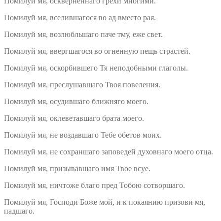
Помилуй мя, оскверненнаго грехи многими.
Помилуй мя, вселившагося во ад вместо рая.
Помилуй мя, возлюбльшаго паче тму, еже свет.
Помилуй мя, ввергшагося во огненную пещь страстей.
Помилуй мя, оскорбившего Тя неподобными глаголы.
Помилуй мя, преслушавшаго Твоя повеления.
Помилуй мя, осудившаго ближняго моего.
Помилуй мя, оклеветавшаго брата моего.
Помилуй мя, не воздавшаго Тебе обетов моих.
Помилуй мя, не сохраншаго заповедей духовнаго моего отца.
Помилуй мя, призывавшаго имя Твое всуе.
Помилуй мя, ничтоже благо пред Тобою сотворшаго.
Помилуй мя, Господи Боже мой, и к покаянию призови мя,
падшаго.