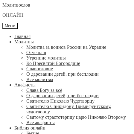
Перейти
Перейти
Молитвослов
к
к
ОНЛАЙН
навигации
содержимому
Меню
Главная
Молитвы
Молитва за воинов России на Украине
Отче наш
Утренние молитвы
Ко Пресвятой Богородице
Славословие
О даровании детей, при бесплодии
Вcе молитвы
Акафисты
Слава Богу за всё
О даровании детей, при бесплодии
Святителю Николаю Чудотворцу
Святителю Спиридону Тримифунтскому,
чудотворцу
Святому страстотерпцу царю Николаю Второму
Все акафисты
Библия онлайн
Бытие