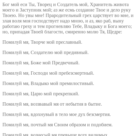
Бог мой еси Ты, Творец и Создатель мой, Хранитель живота
моего и Заступник мой; аз же есмь создание Твое и дело руку
Твоею. Но увы мне! Прародительный грех царствует во мне, и
злая воля моя господствует надо мною, и аз, яко раб, выну
работаю греху и тем прогневляю Тебе, Владыку и Бога моего;
но, припадая Твоей благости, смиренно молю Тя, Щедре:
Помилуй мя, Творче мой преславный.
Помилуй мя, Создателю мой предивный.
Помилуй мя, Боже мой Предвечный.
Помилуй мя, Господи мой пребезсмертный.
Помилуй мя, Владыко мой премилостивый.
Помилуй мя, Царю мой прекрепкий.
Помилуй мя, воззвавый мя от небытия в бытие.
Помилуй мя, вдохнувый в тело мое дух безсмертия.
Помилуй мя, почтый мя Своим образом и подобием.
Помилуй мя, вознесый мя превыше всех видимых.