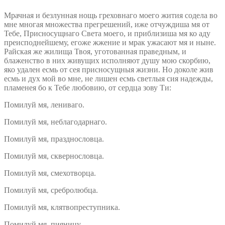
Мрачная и безлунная нощь греховнаго моего жития содела во
мне многая множества прегрешений, иже отчуждиша мя от
Тебе, Присносущнаго Света моего, и приблизиша мя ко аду
преисподнейшему, егоже жжение и мрак ужасают мя и ныне.
Райская же жилища Твоя, уготованная праведным, и
блаженство в них живущих исполняют душу мою скорбию,
яко удален есмь от сея присносущныя жизни. Но доколе жив
есмь и дух мой во мне, не лишен есмь светлыя сия надежды,
пламенея бо к Тебе любовию, от сердца зову Ти:
Помилуй мя, лениваго.
Помилуй мя, неблагодарнаго.
Помилуй мя, празднословца.
Помилуй мя, сквернословца.
Помилуй мя, смехотворца.
Помилуй мя, сребролюбца.
Помилуй мя, клятвопреступника.
Помилуй мя, пияницу.