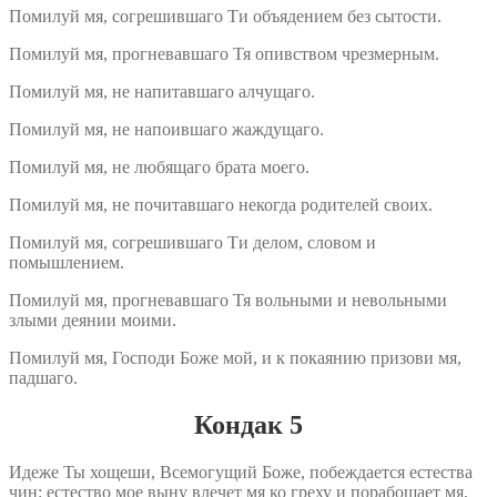
Помилуй мя, согрешившаго Ти объядением без сытости.
Помилуй мя, прогневавшаго Тя опивством чрезмерным.
Помилуй мя, не напитавшаго алчущаго.
Помилуй мя, не напоившаго жаждущаго.
Помилуй мя, не любящаго брата моего.
Помилуй мя, не почитавшаго некогда родителей своих.
Помилуй мя, согрешившаго Ти делом, словом и
помышлением.
Помилуй мя, прогневавшаго Тя вольными и невольными
злыми деянии моими.
Помилуй мя, Господи Боже мой, и к покаянию призови мя,
падшаго.
Кондак 5
Идеже Ты хощеши, Всемогущий Боже, побеждается естества
чин: естество мое выну влечет мя ко греху и порабощает мя,