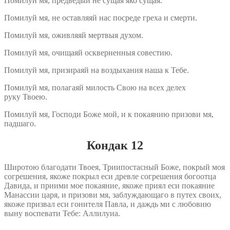
Помилуй мя, предведый не сущая яко сущая.
Помилуй мя, не оставляяй нас посреде греха и смерти.
Помилуй мя, оживляяй мертвыя духом.
Помилуй мя, очищаяй оскверненныя совестию.
Помилуй мя, призираяй на воздыхания наша к Тебе.
Помилуй мя, полагаяй милость Свою на всех делех
руку Твоею.
Помилуй мя, Господи Боже мой, и к покаянию призови мя,
падшаго.
Кондак 12
Широтою благодати Твоея, Триипостасный Боже, покрый моя
согрешения, якоже покрыл еси древле согрешения богоотца
Давида, и приими мое покаяние, якоже приял еси покаяние
Манассии царя, и призови мя, заблуждающаго в путех своих,
якоже призвал еси гонителя Павла, и даждь ми с любовию
выну воспевати Тебе: Аллилуиа.