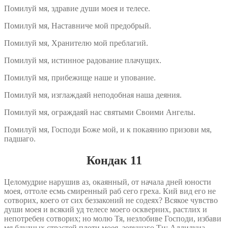
Помилуй мя, здравие души моея и телесе.
Помилуй мя, Наставниче мой предобрый.
Помилуй мя, Хранителю мой преблагий.
Помилуй мя, истинное радование плачущих.
Помилуй мя, прибежище наше и упование.
Помилуй мя, изглаждаяй неподобная наша деяния.
Помилуй мя, ограждаяй нас святыми Своими Ангелы.
Помилуй мя, Господи Боже мой, и к покаянию призови мя,
падшаго.
Кондак 11
Целомудрие нарушив аз, окаянный, от начала дней юности
моея, оттоле есмь смиренный раб сего греха. Кий вид его не
сотворих, коего от сих беззаконий не содеях? Всякое чувство
души моея и всякий уд телесе моего оскверних, растлих и
непотребен сотворих; но молю Тя, незлобиве Господи, избави
мя блудных страстей плоти моея, зовущаго Ти: Аллилуиа.