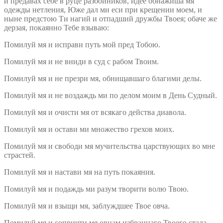
и предавах себе в руце разбойников, идее обнажиша мя
одежды нетления, Юже дал ми еси при крещении моем, и
ныне предстою Tи нагий и отпадший дружбы Твоея; обаче же
дерзая, покаянно Тебе взываю:
Помилуй мя и исправи путь мой пpeд Тобою.
Помилуй мя и не вниди в суд с рабом Твоим.
Помилуй мя и не презри мя, обнищавшаго благими делы.
Помилуй мя и не воздаждь ми по делом моим в День Судный.
Помилуй мя и очисти мя от всякаго действа диавола.
Помилуй мя и остави ми множество грехов моих.
Помилуй мя и свободи мя мучительства царствующих во мне
страстей.
Помилуй мя и настави мя на путь покаяния.
Помилуй мя и подаждь ми разум творити волю Твою.
Помилуй мя и взыщи мя, заблуждшее Твое овча.
Помилуй мя и сопричти мя овцам избраннаго Твоего стада.