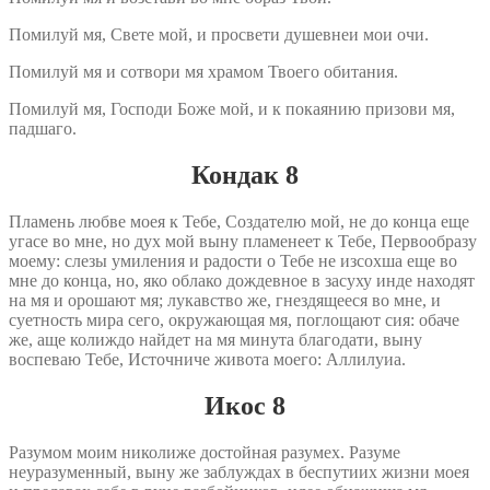
Помилуй мя, Свете мой, и просвети душевнеи мои очи.
Помилуй мя и сотвори мя храмом Твоего обитания.
Помилуй мя, Господи Боже мой, и к покаянию призови мя,
падшаго.
Кондак 8
Пламень любве моея к Тебе, Создателю мой, не до конца еще
угасе во мне, но дух мой выну пламенеет к Тебе, Первообразу
моему: слезы умиления и радости о Тебе не изсохша еще во
мне до конца, но, яко облако дождевное в засуху инде находят
на мя и орошают мя; лукавство же, гнездящееся во мне, и
суетность мира сего, окружающая мя, поглощают сия: обаче
же, аще колиждо найдет на мя минута благодати, выну
воспеваю Тебе, Источниче живота моего: Аллилуиа.
Икос 8
Разумом моим николиже достойная разумех. Разуме
неуразуменный, выну же заблуждах в беспутиих жизни моея