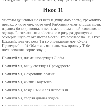
Икос 11
Чистоты душевныя не стяжах и душу мою во тму греховную
предах: о люте мне, люте мне! Разбойник есмь аз души моея,
израних бо ю до конца, и несть места цела в ней; совлекох ю
одежды Боготканныя и облекох ю в ризу раздранную и
оскверненную от окаянства моего! Что возглаголю Ти, Отче
Щедрый, или что реку Ти во оправдание мое, Судие
Праведнейший? Обаче же, яко навыкох, прошу у Тебе
помилования, горце зовущи:
Помилуй мя, пламенногорящая Любы.
Помилуй мя, выну светящая Премудросте.
Помилуй мя, Сокровище благих.
Помилуй мя, жизни Подателю.
Помилуй мя, везде Сый и вся исполняяй.
Помилуй мя, творяй дивная чудеса.