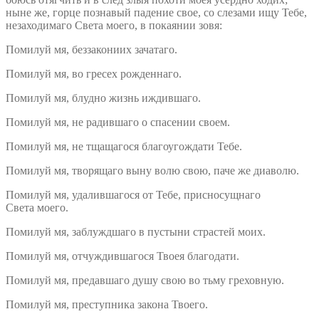
ныне же, горце познавый падение свое, со слезами ищу Тебе,
незаходимаго Света моего, в покаянии зовя:
Помилуй мя, беззакониих зачатаго.
Помилуй мя, во гресех рожденнаго.
Помилуй мя, блудно жизнь иждившаго.
Помилуй мя, не радившаго о спасении своем.
Помилуй мя, не тщащагося благоугождати Тебе.
Помилуй мя, творящаго выну волю свою, паче же диаволю.
Помилуй мя, удалившагося от Тебе, присносущнаго
Света моего.
Помилуй мя, заблуждшаго в пустыни страстей моих.
Помилуй мя, отчуждившагося Твоея благодати.
Помилуй мя, предавшаго душу свою во тьму греховную.
Помилуй мя, преступника закона Твоего.