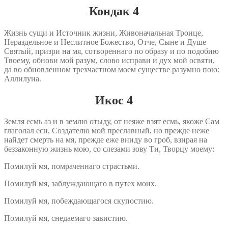
Кондак 4
Жизнь сущи и Источник жизни, Живоначальная Троице,
Нераздельное и Неслитное Божество, Отче, Сыне и Душе
Святый, призри на мя, сотвореннаго по образу и по подобию
Твоему, обнови мой разум, слово исправи и дух мой освяти,
да во обновленном трехчастном моем существе разумно пою:
Аллилуиа.
Икос 4
Земля есмь аз и в землю отыду, от неяже взят есмь, якоже Сам
глаголал еси, Создателю мой преславный, но прежде неже
найдет смерть на мя, прежде еже вниду во гроб, взирая на
беззаконную жизнь мою, со слезами зову Ти, Творцу моему:
Помилуй мя, помраченнаго страстьми.
Помилуй мя, заблуждающаго в путех моих.
Помилуй мя, побеждающагося скупостию.
Помилуй мя, снедаемаго завистию.