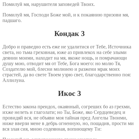
Помилуй мя, нарушителя заповедей Твоих.
Помилуй мя, Господи Боже мой, и к покаянию призови мя,
падшаго.
Кондак 3
Добро и праведно есть еже не удалитися от Тебе, Источника
света, но тьма греховная, юже аз привлекох на себе злыми
деянии моими, находит на мя, якоже нощь, и помрачающи
душу мою, отводит мя от Тебе, Бога моего: но молю Тя,
Создателю мой, блесни молниею и разжени мрак моих
страстей, да во свете Твоем узрю свет, благодарственно поя:
Аллилуиа.
Икос 3
Естество закона преидох, окаянный, согреших бо аз грехми,
ихже нелеть и глаголати; но Ты, Боже, яко Сердцеведец и
провидяй вся, не объяви моя тайная пред Ангелы Твоими,
ниже вверзи мене в дебрь огненную, но, пощадив, прости ми
вся злая сия, мною содеянная, вопиющему Ти: