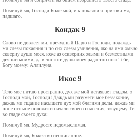
Помилуй мя, Господи Боже мой, и к покаянию призови мя,
падшаго.
Кондак 9
Слово не довлеет ми, пречудный Царю и Господи, подаждь
ми слезы покаяния и по сих слезы умиления, яко да ими омыю
скверну души моея, юже аз оскверних злыми и безместными
деянии моими, да в чистоте души моея радостно пою Тебе,
Богу моему: Аллилуиа.
Икос 9
Тело мое питаю пространно, дух же мой истаявает гладом, о
Господи мой, Господи! Даждь ми разумети мое беззаконие,
даждь ми тщание насыщати дух мой благими делы, даждь ми
поне отныне положити начало своего спасения, зовущему Ти
во гладе своего духа:
Помилуй мя, Мудросте недомыслимая.
Помилуй мя, Божество неописанное.