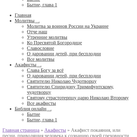
Бытие, глава 1
Главная
Молитвы
Развернутое
Молитва за воинов России на Украине
вложенное
Отче наш
меню
Утренние молитвы
Ко Пресвятой Богородице
Славословие
О даровании детей, при бесплодии
Вcе молитвы
Акафисты
Развернутое
Слава Богу за всё
вложенное
О даровании детей, при бесплодии
меню
Святителю Николаю Чудотворцу
Святителю Спиридону Тримифунтскому,
чудотворцу
Святому страстотерпцу царю Николаю Второму
Все акафисты
Библия онлайн
Развернутое
Бытие
вложенное
Бытие, глава 1
меню
Главная страница
»
Акафисты
»
Акафист покаяния, или
песни, приводящия человека к сознанию своей греховности