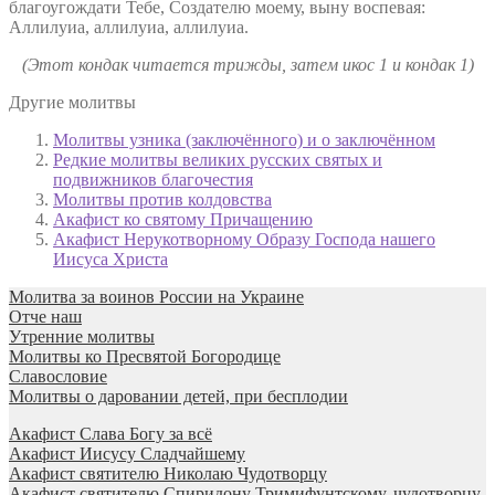
благоугождати Тебе, Создателю моему, выну воспевая:
Аллилуиа, аллилуиа, аллилуиа.
(Этот кондак читается трижды, затем икос 1 и кондак 1)
Другие молитвы
Молитвы узника (заключённого) и о заключённом
Редкие молитвы великих русских святых и
подвижников благочестия
Молитвы против колдовства
Акафист ко святому Причащению
Акафист Нерукотворному Образу Господа нашего
Иисуса Христа
Молитва за воинов России на Украине
Отче наш
Утренние молитвы
Молитвы ко Пресвятой Богородице
Славословие
Молитвы о даровании детей, при бесплодии
Акафист Слава Богу за всё
Акафист Иисусу Сладчайшему
Акафист святителю Николаю Чудотворцу
Акафист святителю Спиридону Тримифунтскому, чудотворцу