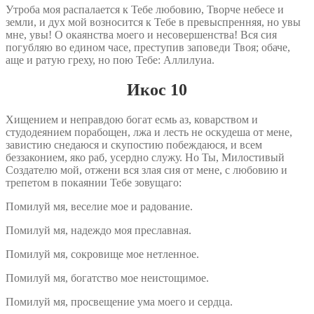
Утроба моя распалается к Тебе любовию, Творче небесе и
земли, и дух мой возносится к Тебе в превыспренняя, но увы
мне, увы! О окаянства моего и несовершенства! Вся сия
погубляю во едином часе, преступив заповеди Твоя; обаче,
аще и ратую греху, но пою Тебе: Аллилуиа.
Икос 10
Хищением и неправдою богат есмь аз, коварством и
студодеянием порабощен, лжа и лесть не оскудеша от мене,
завистию снедаюся и скупостию побеждаюся, и всем
беззаконием, яко раб, усердно служу. Но Ты, Милостивый
Создателю мой, отжени вся злая сия от мене, с любовию и
трепетом в покаянии Тебе зовущаго:
Помилуй мя, веселие мое и радование.
Помилуй мя, надеждо моя преславная.
Помилуй мя, сокровище мое нетленное.
Помилуй мя, богатство мое неистощимое.
Помилуй мя, просвещение ума моего и сердца.