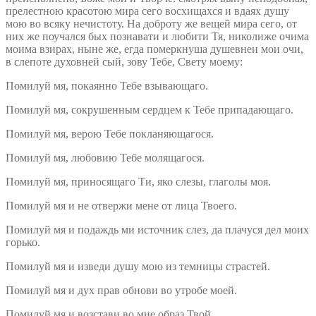
прелестною красотою мира сего восхищахся и вдаях душу
мою во всяку нечистоту. На доброту же вещей мира сего, от
них же поучался бых познавати и любити Тя, николиже очима
моима взирах, ныне же, егда померкнуша душевнеи мои очи,
в слепоте духовней сый, зову Тебе, Свету моему:
Помилуй мя, покаянно Тебе взывающаго.
Помилуй мя, сокрушенным сердцем к Тебе припадающаго.
Помилуй мя, верою Тебе покланяющагося.
Помилуй мя, любовию Тебе молящагося.
Помилуй мя, приносящаго Ти, яко слезы, глаголы моя.
Помилуй мя и не отвержи мене от лица Твоего.
Помилуй мя и подаждь ми источник слез, да плачуся дел моих
горько.
Помилуй мя и изведи душу мою из темницы страстей.
Помилуй мя и дух прав обнови во утробе моей.
Помилуй мя и возстави во мне образ Твой.