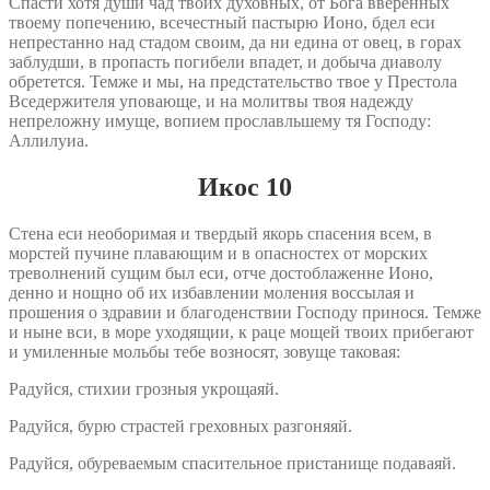
Спасти хотя души чад твоих духовных, от Бога вверенных
твоему попечению, всечестный пастырю Ионо, бдел еси
непрестанно над стадом своим, да ни едина от овец, в горах
заблудши, в пропасть погибели впадет, и добыча диаволу
обретется. Темже и мы, на предстательство твое у Престола
Вседержителя уповающе, и на молитвы твоя надежду
непреложну имуще, вопием прославльшему тя Господу:
Аллилуиа.
Икос 10
Стена еси необоримая и твердый якорь спасения всем, в
морстей пучине плавающим и в опасностех от морских
треволнений сущим был еси, отче достоблаженне Ионо,
денно и нощно об их избавлении моления воссылая и
прошения о здравии и благоденствии Господу принося. Темже
и ныне вси, в море уходящии, к раце мощей твоих прибегают
и умиленные мольбы тебе возносят, зовуще таковая:
Радуйся, стихии грозныя укрощаяй.
Радуйся, бурю страстей греховных разгоняяй.
Радуйся, обуреваемым спасительное пристанище подаваяй.