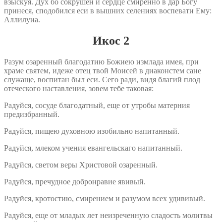
взыскуя. Дух бо сокрушен и сердце смиренно в дар Богу
принеся, сподобился еси в вышних селениях воспевати Ему:
Аллилуиа.
Икос 2
Разум озаренный благодатию Божиею измлада имея, при
храме святем, идеже отец твой Моисей в диаконстем сане
служаще, воспитан был еси. Сего ради, видя благий плод
отеческого наставления, зовем тебе таковая:
Радуйся, сосуде благодатный, еще от утробы матерния
предизбранный.
Радуйся, пищею духовною изобильно напитанный.
Радуйся, млеком учения евангельскаго напитанный.
Радуйся, светом веры Христовой озаренный.
Радуйся, пречудное добронравие явивый.
Радуйся, кротостию, смирением и разумом всех удививый.
Радуйся, еще от младых лет неизреченную сладость молитвы