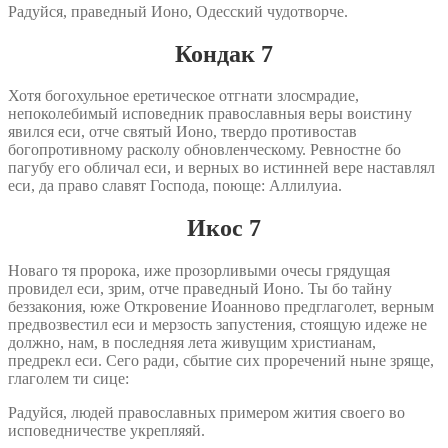
Радуйся, праведный Ионо, Одесский чудотворче.
Кондак 7
Хотя богохульное еретическое отгнати злосмрадие,
непоколебимый исповедник православныя веры воистину
явился еси, отче святый Ионо, твердо противостав
богопротивному расколу обновленческому. Ревностне бо
пагубу его обличал еси, и верных во истинней вере наставлял
еси, да право славят Господа, поюще: Аллилуиа.
Икос 7
Новаго тя пророка, иже прозорливыми очесы грядущая
провидел еси, зрим, отче праведный Ионо. Ты бо тайну
беззакония, юже Откровение Иоанново предглаголет, верным
предвозвестил еси и мерзость запустения, стоящую идеже не
должно, нам, в последняя лета живущим христианам,
предрекл еси. Сего ради, сбытие сих проречений ныне зряще,
глаголем ти сице:
Радуйся, людей православных примером жития своего во
исповедничестве укрепляяй.