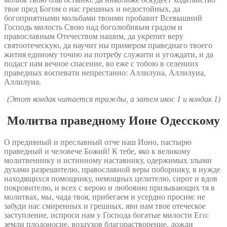
твое пред Богом о нас грешных и недостойных, да
богоприятными мольбами твоими пробавит Всевышний
Господь милость Свою над боголюбивым градом и
православным Отечеством нашим, да укрепит веру
святоотеческую, да научит ны примером праведнаго твоего
жития единому точию на потребу служити и угождати, и да
подаст нам вечное спасение, во еже с тобою в селениих
праведных воспевати непрестанно: Аллилуиа, Аллилуиа,
Аллилуиа.
(Этот кондак читается трижды, а затем икос 1 и кондак 1)
Молитва праведному Ионе Одесскому
О предивный и преславный отче наш Ионо, пастырю
праведный и человече Божий! К тебе, яко к великому
молитвеннику и истинному наставнику, одержимых злыми
духами разрешителю, православной веры поборнику, в нужде
находящихся помощнику, немощных целителю, сирот и вдов
покровителю, и всех с верою и любовию призывающих тя в
молитвах, мы, чада твоя, прибегаем и усердно просим: не
забуди нас смиренных и грешных, яви нам твое отеческое
заступление, испроси нам у Господа богатые милости Его:
земли плодоносие, воздухов благорастворение, дожди