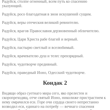
Радуйся, столпе огненный, всем путь ко спасению
указующий.
Радуйся, росо благодатная в знои искушений сущим.
Радуйся, веры отеческия великий ревнителю.
Радуйся, врагов Православия дерзновенный обличителю.
Радуйся, Царя Христа рабе благий и верный.
Радуйся, пастырю светлый и вселюбимый.
Радуйся, врачевателю душ и телес преизрядный.
Радуйся, чудотворче предивный.
Радуйся, праведный Ионо, Одесский чудотворче.
Кондак 2
Видящи образ суетнаго мира сего, яко прелестен и
скоропреходящ, отче святый Ионо, николиже пристрастием к
нему омрачился еси. Горе очи сердца своего непрестанно
возводил еси, единаго на потребу — вечнаго спасения