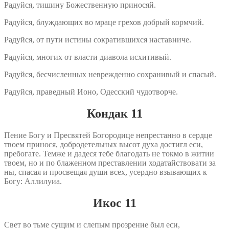
Радуйся, тишину Божественную приносяй.
Радуйся, блуждающих во мраце грехов добрый кормчий.
Радуйся, от пути истины сократившихся наставниче.
Радуйся, многих от власти диавола исхитивый.
Радуйся, бесчисленных неврежденно сохранивый и спасый.
Радуйся, праведный Ионо, Одесский чудотворче.
Кондак 11
Пение Богу и Пресвятей Богородице непрестанно в сердце
твоем принося, добродетельных высот духа достигл еси,
пребогате. Темже и дадеся тебе благодать не токмо в житии
твоем, но и по блаженном преставлении ходатайствовати за
ны, спасая и просвещая души всех, усердно взывающих к
Богу: Аллилуиа.
Икос 11
Свет во тьме сущим и слепым прозрение был еси,