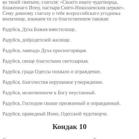
ко твоей святыне, глаголя: «Своего имате чудотворца,
блаженнаго Иону, пастыря Свято-Николаевския церкве».
Сему дивному глаголу о тебе всероссийскаго угодника
внемлюще, взываем ти со благоговением таковая:
Радуйся, Духа Божия вместилище.
Радуйся, добродетелей жилище.
Радуйся, лампадо Духа присногорящая.
Радуйся, свеще благостыни светозарная.
Радуйся, града Одессы похвало и ограждение.
Радуйся, благочестия нерушимое утверждение.
Радуйся, молитвенниче к Богу неустанный.
Радуйся, Господом свыше призванный и оправданный.
Радуйся, праведный Ионо, Одесский чудотворче.
Кондак 10