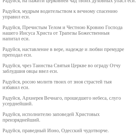
Радуйся, на пажити церковней чад твоих духовных упасл еси.
Радуйся, мудрым водительством к вечному спасению
управил еси.
Радуйся, Пречистым Телом и Честною Кровию Господа
нашего Иисуса Христа от Трапезы Божественныя
напитал еси.
Радуйся, наставление в вере, надежде и любви премудре
преподал еси.
Радуйся, чрез Таинства Святыя Церкве во ограду Отчу
заблудшия овцы ввел еси.
Радуйся, росою молитв твоих от зноя страстей тыя
избавил еси.
Радуйся, Архиерея Вечнаго, прошедшего небеса, слуго
усерднейший.
Радуйся, исполнителю заповедей Христовых
преизряднейший.
Радуйся, праведный Ионо, Одесский чудотворче.