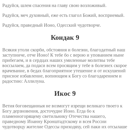
Радуйся, шлем спасения на главу свою возложивый.
Радуйся, меч духовный, еже есть глагол Божий, восприемый.
Радуйся, праведный Ионо, Одесский чудотворче.
Кондак 9
Всякия утоли скорби, обстояния и болезни, благодатный наш
заступниче, отче Ионо! К тебе бо с верою и упованием ныне
прибегаем, и в сердцах наших умиленные молитвы тебе
воссылаем, да подаси всем просящим у тебе в болезнех скорое
врачевание, в бедах благоприятное утешение и от искушений
присное избавление, вопиющим к Богу со благодарением и
радостию: Аллилуиа.
Икос 9
Ветия боговещанныя не возмогут изрещи великаго твоего к
Богу дерзновения, досточудне Ионо. Егда бо к
пламенногорящему светильнику Отечества нашего,
праведному Иоанну Кронштадтскому и всея России
чудотворцу жителие Одессы приходяху, сей паки их отсылаше