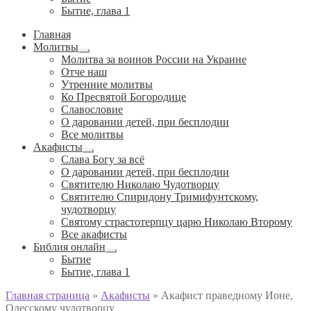
Бытие, глава 1
Главная
Молитвы
Развернутое
Молитва за воинов России на Украине
вложенное
Отче наш
меню
Утренние молитвы
Ко Пресвятой Богородице
Славословие
О даровании детей, при бесплодии
Вcе молитвы
Акафисты
Развернутое
Слава Богу за всё
вложенное
О даровании детей, при бесплодии
меню
Святителю Николаю Чудотворцу
Святителю Спиридону Тримифунтскому,
чудотворцу
Святому страстотерпцу царю Николаю Второму
Все акафисты
Библия онлайн
Развернутое
Бытие
вложенное
Бытие, глава 1
меню
Главная страница
»
Акафисты
»
Акафист праведному Ионе,
Одесскому чудотворцу