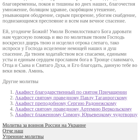
благовременны, покоя и тишины во днех наших, благочестия
умножение, болящим здравие, скорбящим утешение,
унывающим ободрение, сирым призрение, убогим снабдение,
подвизающимся преспеяние и всем нам вечное спасение.
Ей, угодниче Божий! Умоли Всемилостиваго Бога даровати
нам чудесную помощь и яко по молитвам твоим Господь
воскресил дщерь твою и исцелил отрока слепаго, тако
испроси у Господа исцеление немощей наших и душ
спасение. Да твоим ходатайством вси спасаеми, едиными
усты и единым сердцем прославим бога в Троице славимаго,
Отца и Сына и Святаго Духа, и Его благодать, данную тебе во
веки веков. Аминь.
Другие молитвы
Акафист благодарственный по святом Причащении
Акафист святому праведному Павлу Таганрогскому
Акафист преподобному Сергию Радонежскому
Акафист святому праведному Артемию Веркольскому
Акафист блаженному Симону, Юрьевецкому чудотворцу
Молитва за воинов России на Украине
Отче наш
Утренние молитвы