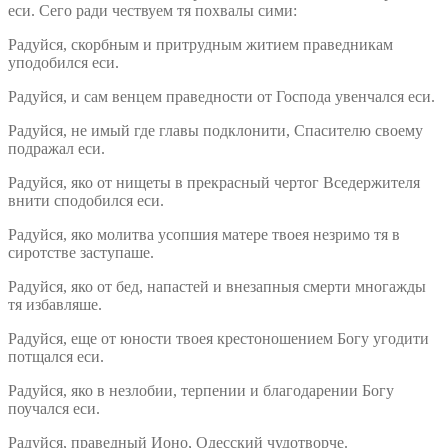
еси. Сего ради чествуем тя похвалы сими:
Радуйся, скорбным и притрудным житием праведникам
уподобился еси.
Радуйся, и сам венцем праведности от Господа увенчался еси.
Радуйся, не имый где главы подклонити, Спасителю своему
подражал еси.
Радуйся, яко от нищеты в прекрасный чертог Вседержителя
внити сподобился еси.
Радуйся, яко молитва усопшия матере твоея незримо тя в
сиротстве заступаше.
Радуйся, яко от бед, напастей и внезапныя смерти многажды
тя избавляше.
Радуйся, еще от юности твоея крестоношением Богу угодити
потщался еси.
Радуйся, яко в незлобии, терпении и благодарении Богу
поучался еси.
Радуйся, праведный Ионо, Одесский чудотворче.