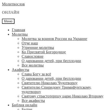
Перейти
Перейти
Молитвослов
к
к
ОНЛАЙН
навигации
содержимому
Меню
Главная
Молитвы
Молитва за воинов России на Украине
Отче наш
Утренние молитвы
Ко Пресвятой Богородице
Славословие
О даровании детей, при бесплодии
Вcе молитвы
Акафисты
Слава Богу за всё
О даровании детей, при бесплодии
Святителю Николаю Чудотворцу
Святителю Спиридону Тримифунтскому,
чудотворцу
Святому страстотерпцу царю Николаю Второму
Все акафисты
Библия онлайн
Бытие