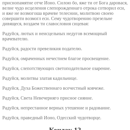
приснопамятне отче Ионо. Силою бо, яже ти от Бога даровася,
велие чудо исцеления слепорожденнаго отрока сотворил еси,
и яже не возмогоша врачеве телеснии, молитвою своею
совершити возмогл еси. Сему чудотворению презельне
дивящеся, воздаем ти славословия сицевая:
Радуйся, лютых и неисцельных недугов всемощный
врачевателю.
Радуйся, радости превеликия подателю.
Радуйся, омраченных нечестием благое просвещение.
Радуйся, слепотствующих светоподательное озарение.
Радуйся, молитвы златая кадильнице.
Радуйся, Духа Божественнаго всечестный ковчеже.
Радуйся, Света Невечерняго присное сияние.
Радуйся, непрестанное верных утешение и радование.
Радуйся, праведный Ионо, Одесский чудотворце.
Кондак 12