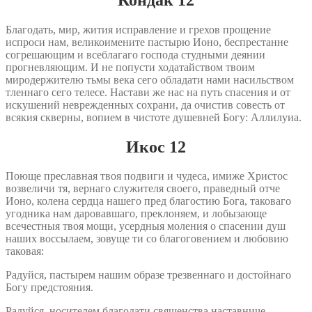
Благодать, мир, жития исправление и грехов прощение
испроси нам, великоимените пастырю Ионо, беспрестанне
согрешающим и всеблагаго господа студными деянии
прогневляющим. И не попусти ходатайством твоим
миродержителю тьмы века сего обладати нами насильством
тленнаго сего телесе. Настави же нас на путь спасения и от
искушений неврежденных сохрани, да очистив совесть от
всякия скверны, вопием в чистоте душевней Богу: Аллилуиа.
Икос 12
Поюще преславная твоя подвиги и чудеса, имиже Христос
возвеличи тя, вернаго служителя своего, праведный отче
Ионо, колена сердца нашего пред благостию Бога, таковаго
угодника нам даровавшаго, преклоняем, и лобызающе
всечестныя твоя мощи, усердныя моления о спасении душ
наших воссылаем, зовуще ти со благоговением и любовию
таковая:
Радуйся, пастырем нашим образе трезвеннаго и достойнаго
Богу предстояния.
Радуйся, носителем благодати священства наставниче