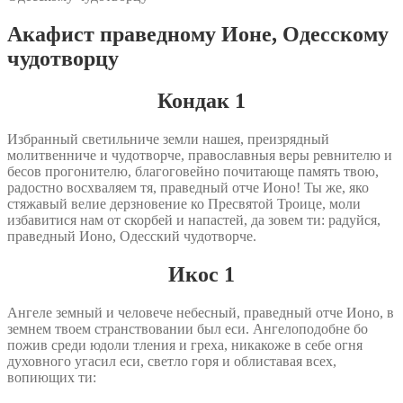
Акафист праведному Ионе, Одесскому
чудотворцу
Кондак 1
Избранный светильниче земли нашея, преизрядный
молитвенниче и чудотворче, православныя веры ревнителю и
бесов прогонителю, благоговейно почитающе память твою,
радостно восхваляем тя, праведный отче Ионо! Ты же, яко
стяжавый велие дерзновение ко Пресвятой Троице, моли
избавитися нам от скорбей и напастей, да зовем ти: радуйся,
праведный Ионо, Одесский чудотворче.
Икос 1
Ангеле земный и человече небесный, праведный отче Ионо, в
земнем твоем странствовании был еси. Ангелоподобне бо
пожив среди юдоли тления и греха, никакоже в себе огня
духовного угасил еси, светло горя и облиставая всех,
вопиющих ти: