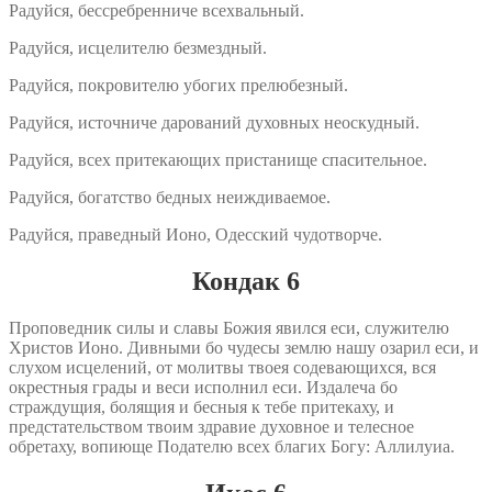
Радуйся, бессребренниче всехвальный.
Радуйся, исцелителю безмездный.
Радуйся, покровителю убогих прелюбезный.
Радуйся, источниче дарований духовных неоскудный.
Радуйся, всех притекающих пристанище спасительное.
Радуйся, богатство бедных неиждиваемое.
Радуйся, праведный Ионо, Одесский чудотворче.
Кондак 6
Проповедник силы и славы Божия явился еси, служителю
Христов Ионо. Дивными бо чудесы землю нашу озарил еси, и
слухом исцелений, от молитвы твоея содевающихся, вся
окрестныя грады и веси исполнил еси. Издалеча бо
страждущия, болящия и бесныя к тебе притекаху, и
предстательством твоим здравие духовное и телесное
обретаху, вопиюще Подателю всех благих Богу: Аллилуиа.