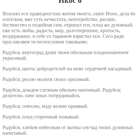
Икос 6
Возсиял еси праведностию жития твоего, святе Ионо, дела бо
плотския, яже суть нечистота, непотребство, распри,
бесчинство и подобная сим, отринул еси, плод же духовный,
еже есть любы, радость, мир, долготерпение, кротость,
воздержание, в себе со тщанием взрастил еси. Сего ради
прославляем тя песнословии таковыми:
Радуйся, вертоград души твоея обильным плодоношением
украсивый.
Радуйся, цветы добродетелей на ниве сердечней насадивый.
Радуйся, росою молитв своих оросивый.
Радуйся, дождем слезным обильно напоивый. Радуйся;
делателю, паче иных потрудивыйся.
Радуйся, сеятелю, мзду велию приявый.
Радуйся, плод сторичный пожавый.
Радуйся, хлебом небесным от жатвы сея чад твоих духовных
напитавый.