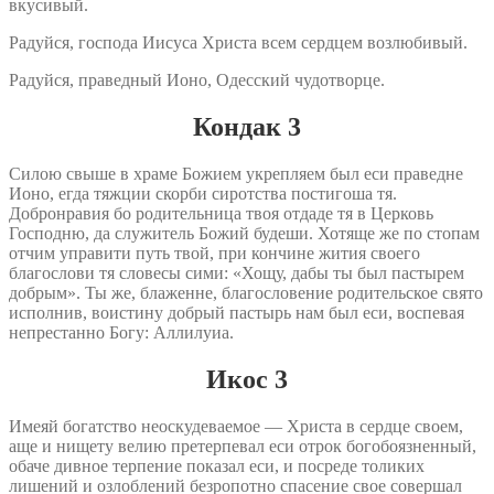
вкусивый.
Радуйся, господа Иисуса Христа всем сердцем возлюбивый.
Радуйся, праведный Ионо, Одесский чудотворце.
Кондак 3
Силою свыше в храме Божием укрепляем был еси праведне
Ионо, егда тяжции скорби сиротства постигоша тя.
Добронравия бо родительница твоя отдаде тя в Церковь
Господню, да служитель Божий будеши. Хотяще же по стопам
отчим управити путь твой, при кончине жития своего
благослови тя словесы сими: «Хощу, дабы ты был пастырем
добрым». Ты же, блаженне, благословение родительское свято
исполнив, воистину добрый пастырь нам был еси, воспевая
непрестанно Богу: Аллилуиа.
Икос 3
Имеяй богатство неоскудеваемое — Христа в сердце своем,
аще и нищету велию претерпевал еси отрок богобоязненный,
обаче дивное терпение показал еси, и посреде толиких
лишений и озлоблений безропотно спасение свое совершал