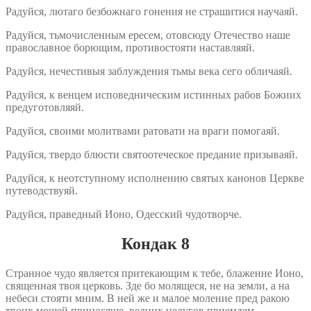
Радуйся, лютаго безбожнаго гонения не страшитися научаяй.
Радуйся, тьмочисленным ересем, отовсюду Отечество наше
православное борющим, противостояти наставляяй.
Радуйся, нечестивыя заблуждения тьмы века сего обличаяй.
Радуйся, к венцем исповедническим истинных рабов Божиих
предуготовляяй.
Радуйся, своими молитвами ратовати на враги помогаяй.
Радуйся, твердо блюсти святоотеческое предание призываяй.
Радуйся, к неотступному исполнению святых канонов Церкве
путеводствуяй.
Радуйся, праведный Ионо, Одесский чудотворче.
Кондак 8
Странное чудо является притекающим к тебе, блаженне Ионо,
священная твоя церковь. Зде бо молящеся, не на земли, а на
небеси стояти мним. В ней же и малое моление пред ракою
твоих мощей приносяще, велиих недугов приемлем