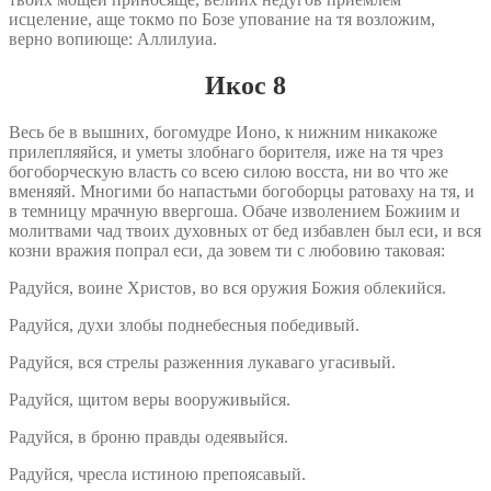
исцеление, аще токмо по Бозе упование на тя возложим,
верно вопиюще: Аллилуиа.
Икос 8
Весь бе в вышних, богомудре Ионо, к нижним никакоже
прилепляяйся, и уметы злобнаго борителя, иже на тя чрез
богоборческую власть со всею силою восста, ни во что же
вменяяй. Многими бо напастьми богоборцы ратоваху на тя, и
в темницу мрачную ввергоша. Обаче изволением Божиим и
молитвами чад твоих духовных от бед избавлен был еси, и вся
козни вражия попрал еси, да зовем ти с любовию таковая:
Радуйся, воине Христов, во вся оружия Божия облекийся.
Радуйся, духи злобы поднебесныя победивый.
Радуйся, вся стрелы разженния лукаваго угасивый.
Радуйся, щитом веры вооруживыйся.
Радуйся, в броню правды одеявыйся.
Радуйся, чресла истиною препоясавый.