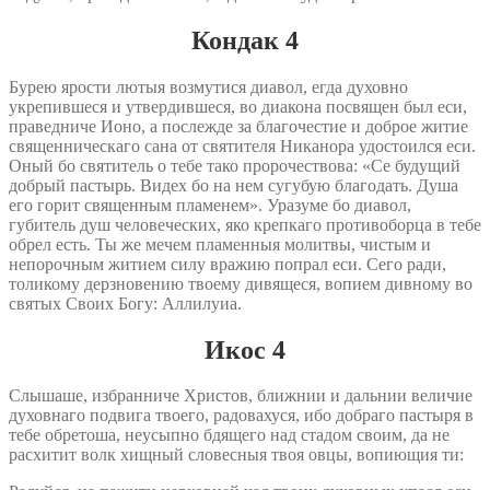
Кондак 4
Бурею ярости лютыя возмутися диавол, егда духовно
укрепившеся и утвердившеся, во диакона посвящен был еси,
праведниче Ионо, а послежде за благочестие и доброе житие
священническаго сана от святителя Никанора удостоился еси.
Оный бо святитель о тебе тако пророчествова: «Се будущий
добрый пастырь. Видех бо на нем сугубую благодать. Душа
его горит священным пламенем». Уразуме бо диавол,
губитель душ человеческих, яко крепкаго противоборца в тебе
обрел есть. Ты же мечем пламенныя молитвы, чистым и
непорочным житием силу вражию попрал еси. Сего ради,
толикому дерзновению твоему дивящеся, вопием дивному во
святых Своих Богу: Аллилуиа.
Икос 4
Слышаше, избранниче Христов, ближнии и дальнии величие
духовнаго подвига твоего, радовахуся, ибо добраго пастыря в
тебе обретоша, неусыпно бдящего над стадом своим, да не
расхитит волк хищный словесныя твоя овцы, вопиющия ти: