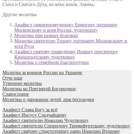
Сы́на и Свята́го Ду́ха, во ве́ки веко́в. Ами́нь.
Другие молитвы
Акафист священномученику Ермогену, патриарху
Московскому и всея России, чудотворцу
Молитвы при разных болезнях
Молитва святителю Тихону, патриарху Московскому и
всея Руси
Акафист святому праведному Иоанну, пресвитеру
Кронштадтскому, чудотворцу
Молитвы о семейном благополучии
Молитва за воинов России на Украине
Отче наш
Утренние молитвы
Молитвы ко Пресвятой Богородице
Славословие
Молитвы о даровании детей, при бесплодии
Акафист Слава Богу за всё
Акафист Иисусу Сладчайшему
Акафист святителю Николаю Чудотворцу
Акафист святителю Спиридону Тримифунтскому, чудотворцу
Акафист святому страстотерпцу царю Николаю Второму