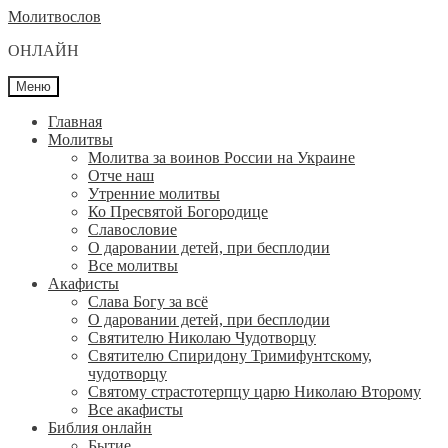
Перейти
Перейти
Молитвослов
к
к
ОНЛАЙН
навигации
содержимому
Меню
Главная
Молитвы
Молитва за воинов России на Украине
Отче наш
Утренние молитвы
Ко Пресвятой Богородице
Славословие
О даровании детей, при бесплодии
Вcе молитвы
Акафисты
Слава Богу за всё
О даровании детей, при бесплодии
Святителю Николаю Чудотворцу
Святителю Спиридону Тримифунтскому,
чудотворцу
Святому страстотерпцу царю Николаю Второму
Все акафисты
Библия онлайн
Бытие