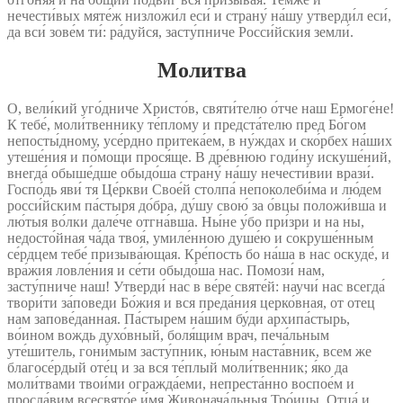
нечести́вых мяте́ж низложи́л еси́ и страну́ на́шу утверди́л еси́,
да вси́ зове́м ти́: ра́дуйся, засту́пниче Росси́йския земли́.
Молитва
О, вели́кий уго́дниче Христо́в, святи́телю о́тче наш Ермоге́не!
К тебе́, моли́твеннику те́плому и предста́телю пред Бо́гом
непосты́дному, усе́рдно притека́ем, в ну́ждах и ско́рбех на́ших
утеше́ния и по́мощи прося́ще. В дре́внюю годи́ну искуше́ний,
внегда́ обыше́дше обыдо́ша страну́ на́шу нечести́вии врази́.
Госпо́дь яви́ тя Це́ркви Свое́й столпа́ непоколеби́ма и лю́дем
росси́йским па́стыря до́бра, ду́шу свою́ за о́вцы положи́вша и
лю́тыя во́лки дале́че отгна́вша. Ны́не у́бо при́зри и на ны,
недосто́йная ча́да твоя́, умиле́нною душе́ю и сокруше́нным
се́рдцем тебе́ призыва́ющая. Кре́пость бо на́ша в нас оскуде́, и
вра́жия ловле́ния и се́ти обыдо́ша нас. Помози́ нам,
засту́пниче наш! Утверди́ нас в ве́ре святе́й: научи́ нас всегда́
твори́ти за́поведи Бо́жия и вся преда́ния церко́вная, от отец
нам запове́данная. Па́стырем на́шим бу́ди архипа́стырь,
во́ином вождь духо́вный, боля́щим врач, печа́льным
уте́шитель, гони́мым засту́пник, ю́ным наста́вник, всем же
благосе́рдый оте́ц и за вся те́плый моли́твенник; я́ко да
моли́твами твои́ми огражда́еми, непреста́нно воспое́м и
просла́вим всесвято́е и́мя Живонача́льныя Тро́ицы, Отца́ и