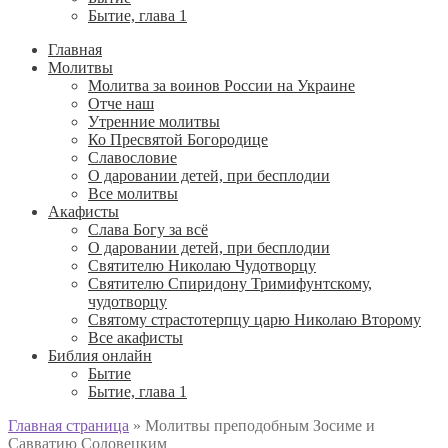
Бытие, глава 1
Главная
Молитвы
Молитва за воинов России на Украине
Отче наш
Утренние молитвы
Ко Пресвятой Богородице
Славословие
О даровании детей, при бесплодии
Вcе молитвы
Акафисты
Слава Богу за всё
О даровании детей, при бесплодии
Святителю Николаю Чудотворцу
Святителю Спиридону Тримифунтскому,
чудотворцу
Святому страстотерпцу царю Николаю Второму
Все акафисты
Библия онлайн
Бытие
Бытие, глава 1
Главная страница
»
Молитвы преподобным Зосиме и
Савватию Соловецким