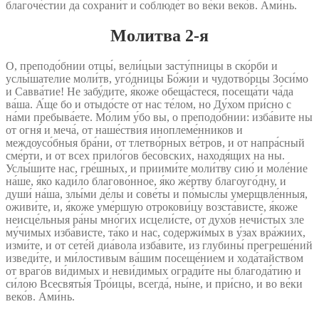
благоче́стии да сохрани́т и соблюде́т во ве́ки веко́в. Ами́нь.
Молитва 2‑я
О, преподо́бнии отцы́, вели́цыи засту́пницы в ско́рби и
услы́шателие моли́тв, уго́дницы Бо́жии и чудотво́рцы Зоси́мо
и Савва́тие! Не забу́дите, я́коже обеща́стеся, посеща́ти ча́да
ва́ша. А́ще бо и отыдо́сте от нас те́лом, но Ду́хом при́сно с
на́ми пребыва́ете. Мо́лим у́бо вы, о преподо́бнии: изба́вите ны
от огня́ и меча́, от наше́ствия иноплеме́нников и
междоусо́бныя бра́ни, от тлетво́рных ве́тров, и от напра́сный
сме́рти, и от всех прило́гов бесо́вских, находя́щих на ны.
Услы́шите нас, гре́шных, и приими́те моли́тву сию́ и моле́ние
на́ше, я́ко кади́ло благово́нное, я́ко же́ртву благоуго́дну, и
души́ на́ша, злы́ми де́лы и сове́ты и по́мыслы умерщвле́нныя,
оживи́те, и, я́коже уме́ршую отрокови́цу возста́висте, я́коже
неисце́льныя ра́ны мно́гих исцели́сте, от духо́в нечи́стых зле
му́чимых изба́висте, та́ко и нас, содержи́мых в у́зах вра́жиих,
изми́те, и от сете́й диа́вола изба́вите, из глубины́ прегреше́ний
изведи́те, и ми́лостивым ва́шим посеще́нием и хода́тайством
от враго́в ви́димых и неви́димых огради́те ны благода́тию и
си́лою Всесвяты́я Тро́ицы, всегда́, ны́не, и при́сно, и во ве́ки
веко́в. Ами́нь.