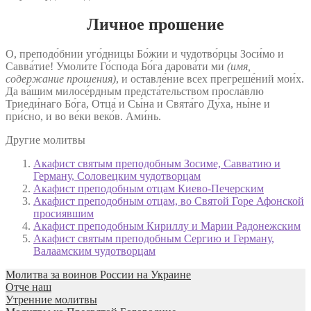
Личное прошение
О, преподо́бнии уго́дницы Бо́жии и чудотво́рцы Зоси́мо и
Савва́тие! Умоли́те Го́спода Бо́га дарова́ти ми
(имя,
содержание прошения)
, и оставле́ние всех прегреше́ний мои́х.
Да ва́шим милосе́рдным предста́тельством просла́влю
Триеди́наго Бо́га, Отца́ и Сы́на и Свята́го Ду́ха, ны́не и
при́сно, и во ве́ки веко́в. Ами́нь.
Другие молитвы
Акафист святым преподобным Зосиме, Савватию и
Герману, Соловецким чудотворцам
Акафист преподобным отцам Киево-Печерским
Акафист преподобным отцам, во Святой Горе Афонской
просиявшим
Акафист преподобным Кириллу и Марии Радонежским
Акафист святым преподобным Сергию и Герману,
Валаамским чудотворцам
Молитва за воинов России на Украине
Отче наш
Утренние молитвы