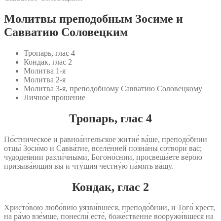
Молитвы преподобным Зосиме и
Савватию Соловецким
Тропарь, глас 4
Кондак, глас 2
Молитва 1‑я
Молитва 2‑я
Молитва 3‑я, преподобному Савватию Соловецкому
Личное прошение
Тропарь, глас 4
По́стническое и равноа́нгельское житие́ ва́ше, преподо́бнии
отцы́ Зоси́мо и Савва́тие, вселе́нней позна́ны сотвори́ вас;
чудодея́нии разли́чными, Богоно́снии, просвеща́ете ве́рою
призыва́ющия вы и чту́щия честну́ю па́мять ва́шу.
Кондак, глас 2
Христо́вою любо́вию уязви́вшеся, преподо́бнии, и Того́ крест,
на ра́мо взе́мше, понесли́ есте́, боже́ственне вооружи́вшеся на