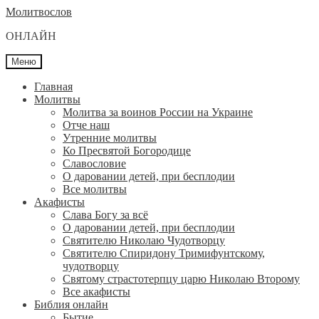
Перейти
Перейти
Молитвослов
к
к
ОНЛАЙН
навигации
содержимому
Меню
Главная
Молитвы
Молитва за воинов России на Украине
Отче наш
Утренние молитвы
Ко Пресвятой Богородице
Славословие
О даровании детей, при бесплодии
Вcе молитвы
Акафисты
Слава Богу за всё
О даровании детей, при бесплодии
Святителю Николаю Чудотворцу
Святителю Спиридону Тримифунтскому,
чудотворцу
Святому страстотерпцу царю Николаю Второму
Все акафисты
Библия онлайн
Бытие