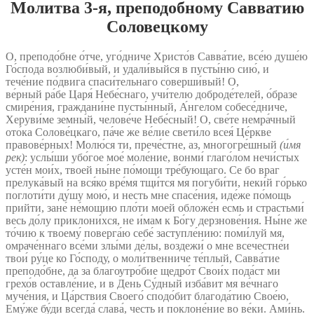
Молитва 3‑я, преподобному Савватию
Соловецкому
О, преподо́бне о́тче, уго́дниче Христо́в Савва́тие, все́ю душе́ю
Го́спода возлюби́вый, и удали́выйся в пусты́ню сию́, и
тече́ние по́двига спаси́тельнаго соверши́вый! О,
ве́рный ра́бе Царя́ Небе́снаго, учи́телю доброде́телей, о́бразе
смире́ния, граждани́не пусты́нный, А́нгелом собесе́дниче,
Херуви́ме земны́й, челове́че Небе́сный! О, све́те немра́чный
ото́ка Солове́цкаго, па́че же ве́лие свети́ло всея́ Це́ркве
правове́рных! Молю́ся ти, прече́стне, аз, многогре́шный
(и́мя
рек)
: услы́ши убо́гое мое́ моле́ние, вонми́ глаго́лом нечи́стых
усте́н мои́х, твоей ны́не по́мощи тре́бующаго. Се бо враг
прелука́вый на вся́ко вре́мя тщи́тся мя погуби́ти, неки́й го́рько
поглоти́ти ду́шу мою́, и несть мне спасе́ния, иде́же по́мощь
прийти, зане́ не́мощию пло́ти моей обложе́н есмь и страстьми́
весь до́лу приклони́хся, не и́мам к Бо́гу дерзнове́ния. Ны́не же
то́чию к твоему́ поверга́ю себе́ заступле́нию: поми́луй мя,
омраче́ннаго все́ми злы́ми де́лы, воздежи́ о мне всечестне́и
твои́ ру́це ко Го́споду, о моли́твенниче те́плый, Савва́тие
преподо́бне, да за благоутро́бие щедро́т Свои́х пода́ст ми
грехо́в оставле́ние, и в День Су́дный изба́вит мя ве́чнаго
муче́ния, и Ца́рствия Своего́ сподо́бит благода́тию Свое́ю,
Ему́же бу́ди всегда́ слава́, честь и поклоне́ние во ве́ки. Ами́нь.