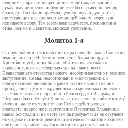
неви́димыя враги́ и непреста́нныя моли́твы, я́ко копие́ в
рука́х, иму́ще, кре́пко победи́ли есте́ бесо́вская ополче́ния;
благода́ть Госпо́дню прие́мше цели́ти неду́ги душ и теле́с
притека́ющих к ра́кам честны́х моще́й ва́ших, чуде́с лучи́
испуща́ете всю́ду. Тем зове́м вам: ра́дуйтеся, преподо́бнии
отцы́ Зоси́мо и Савва́тие, мона́хов удобре́ние.
Молитва 1‑я
О, преподо́бнии и Богоно́снии отцы́ на́ши Зоси́мо и Савва́тие,
земни́и а́нгели и Небе́снии челове́цы, бли́жнии дру́зи
Христо́ви и уго́дницы Бо́жии, оби́тели ва́шея сла́во и
украше́ние, всея́ же се́верныя страны́, па́че и всего́
Правосла́внаго оте́чества на́шего, необори́мая стено́ и вели́кое
заступле́ние! Се мы, недосто́йный и многогре́шнии, с
благогове́йною любо́вию к ра́кам честны́х моще́й ва́ших
припа́дающе, Ду́хом сокруше́нным и смире́нным приле́жно
вас мо́лим: моли́те непреста́нно Благосе́рдаго Влады́ку и
Го́спода на́шего Иису́са Христа́, я́ко дерзнове́ние ве́лие к тому́
иму́щии, да не отсту́пит от нас Его́ вседе́йствующая
благода́ть, покро́в же и заступле́ние Пресвять́ія Влады́чицы
на́шея Богоро́дицы на ме́сте сем да пребу́дет и да не оскуде́ют
никогда́же и́стиннии ревни́тели а́нгельскаго жития́ во святе́й
оби́тели сей, иде́же вы, Богоно́снии отцы́ и нача́льницы,