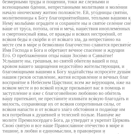
безме́рными труды́ и поще́нии, то́ки же сле́зными и
всено́щными бде́нии, непреста́нными моли́твами и моле́нии
нача́ло и́ноческому житию́ положи́сте. Ей, уго́дницы святи́и,
моли́твенницы к Бо́гу благоприя́тнейшии, те́плыми ва́шими к
Нему́ мольба́ми огради́те и сохрани́те ны и свято́е селе́ние сие́
ва́ше от тру́са, пото́па, огня́ и меча́, наше́ствия иноплеме́нных
и смертоно́сный я́звы, от вражды́ и вся́ких нестрое́ний, от
вся́кия беды́ и ско́рби и от вся́каго зла, да непреста́нно на
ме́сте сем в ми́ре и безмо́лвии благоче́стно сла́вится пресвято́е
И́мя Го́спода и Бо́га и обрета́ют ве́чное спасе́ние и ждущии
Его́. О преблаже́ннии отцы́ на́ши Зоси́мо и Савва́тие!
Услы́шите ны, гре́шныя, во святе́й оби́тели ва́шей и под
кро́вом ва́шего защище́ния недосто́йно жи́тельствующия, и
благомо́щными ва́шими к Бо́гу хода́тайствы испроси́те душа́м
на́шим грехо́в оставле́ние, жития́ исправле́ние и ве́чных благ
восприя́тие в Небе́снем Ца́рствии; всем же ве́рующим, и́же на
вся́ком ме́сте и во вся́кой ну́жде призыва́ют вас в по́мощь и
заступле́ние и и́же с благогове́йною любо́вию во оби́тель
ва́шу притека́ют, не преста́ните излива́ти вся́кую благода́ть и
ми́лость, сохраня́юще их от вся́кия сопроти́вныя си́лы, от
вся́кия напа́сти и от вся́каго зла́го обстоя́ния и подаю́ще им
вся потре́бная к душе́вней и теле́сней по́льзе. Наипа́че же
моли́те Премилосе́рдаго Бо́га, да утверди́т и укрепи́т Це́рковь
Свою́ святу́ю и все на́ше Правосла́вное оте́чество в ми́ре и
тишине́, в любви́ и единомы́слии, в правове́рии и